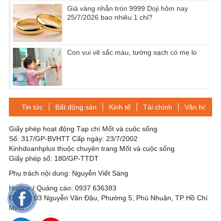
Giá vàng nhẫn tròn 9999 Doji hôm nay
25/7/2026 bao nhiêu 1 chỉ?
Con vui vẽ sắc màu, tường sạch có mẹ lo
Tin tức
Bất động sản
Kinh tế
Tài chính
Văn hóa-Gi
Giấy phép hoạt động Tạp chí Mốt và cuộc sống
Số: 317/GP-BVHTT Cấp ngày: 23/7/2002
Kinhdoanhplus thuộc chuyên trang Mốt và cuộc sống
Giấy phép số: 180/GP-TTDT
Phụ trách nội dung: Nguyễn Viết Sáng
Hotline / Quảng cáo: 0937 636383
Địa chỉ: 03 Nguyễn Văn Đậu, Phường 5, Phú Nhuận, TP Hồ Chí
Minh