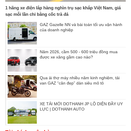
1 hãng xe điện lắp hàng nghìn trụ sạc khắp Việt Nam, giá
sạc mỗi lần chỉ bằng cốc trà đá
GAZ Gazelle NN và bài toán tối ưu vận hành
của doanh nghiệp
Năm 2026, cầm 500 - 600 triệu đồng mua
được xe xăng gầm cao nào?
Qua ải thợ máy nhiều năm kinh nghiệm, tải
van GAZ “cân đẹp” dàn siêu mô tô
XE TẢI MỚI DOTHANH JP LỘ DIỆN ĐẦY UY
LỰC | DOTHANH AUTO