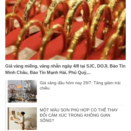
Giá vàng miếng, vàng nhẫn ngày 4/8 tại SJC, DOJI, Bảo Tín
Minh Châu, Bảo Tín Mạnh Hải, Phú Quý,...
Giá xăng dầu hôm nay 29/7: Tăng giảm trái
chiều
MỘT MÀU SƠN PHÙ HỢP CÓ THỂ THAY
ĐỔI CẢM XÚC TRONG KHÔNG GIAN
SỐNG?