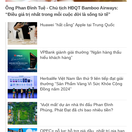
Ông Phan Đình Tuệ - Chủ tịch HĐQT Bamboo Airways:
“Điều giá trị nhất trong mỗi cuộc đời là sống tử tế”
Huawei “hất cẳng” Apple tại Trung Quốc
VPBank giành giải thưởng “Ngân hàng thấu
hiểu khách hàng”
Herbalife Việt Nam lần thứ 9 liên tiếp đạt giải
thưởng “Sản Phẩm Vàng Vì Sức Khỏe Cộng
Đồng năm 2024”
‘Vuột mất’ dự án nhà thi đấu Phan Đình
Phùng, Phát Đạt đã chi bao nhiêu tiền?
OPEC+ nỗ lực hỗ trợ giá dầu, nhất trí gia hạn