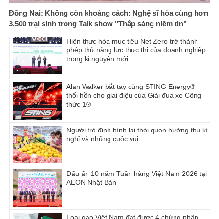
Đồng Nai: Không còn khoảng cách: Nghệ sĩ hòa cùng hơn
3.500 trại sinh trong Talk show "Thắp sáng niềm tin"
Hiện thực hóa mục tiêu Net Zero trở thành
phép thử năng lực thực thi của doanh nghiệp
trong kỉ nguyên mới
Alan Walker bắt tay cùng STING Energy®
thổi hồn cho giai điệu của Giải đua xe Công
thức 1®
Người trẻ định hình lại thói quen hưởng thụ kì
nghỉ và những cuộc vui
Dấu ấn 10 năm Tuần hàng Việt Nam 2026 tại
AEON Nhật Bản
Loại gạo Việt Nam đạt được 4 chứng nhận