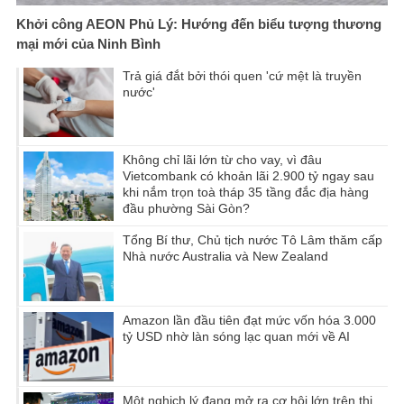
Khởi công AEON Phủ Lý: Hướng đến biểu tượng thương
mại mới của Ninh Bình
Trả giá đắt bởi thói quen 'cứ mệt là truyền
nước'
Không chỉ lãi lớn từ cho vay, vì đâu
Vietcombank có khoản lãi 2.900 tỷ ngay sau
khi nắm trọn toà tháp 35 tầng đắc địa hàng
đầu phường Sài Gòn?
Tổng Bí thư, Chủ tịch nước Tô Lâm thăm cấp
Nhà nước Australia và New Zealand
Amazon lần đầu tiên đạt mức vốn hóa 3.000
tỷ USD nhờ làn sóng lạc quan mới về AI
Một nghịch lý đang mở ra cơ hội lớn trên thị