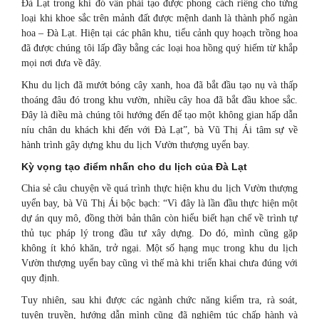
Đà Lạt trong khi đó vẫn phải tạo được phong cách riêng cho từng
loại khi khoe sắc trên mảnh đất được mệnh danh là thành phố ngàn
hoa – Đà Lạt. Hiện tại các phân khu, tiểu cảnh quy hoạch trồng hoa
đã được chúng tôi lấp đầy bằng các loại hoa hồng quý hiếm từ khắp
mọi nơi đưa về đây.
Khu du lịch đã mướt bóng cây xanh, hoa đã bắt đầu tạo nụ và thấp
thoáng đâu đó trong khu vườn, nhiều cây hoa đã bắt đầu khoe sắc.
Đây là điều mà chúng tôi hướng đến để tạo một không gian hấp dẫn
níu chân du khách khi đến với Đà Lạt”, bà Vũ Thị Ái tâm sự về
hành trình gây dựng khu du lịch Vườn thượng uyển bay.
Kỳ vọng tạo điểm nhấn cho du lịch của Đà Lạt
Chia sẻ câu chuyện về quá trình thực hiện khu du lịch Vườn thượng
uyển bay, bà Vũ Thị Ái bộc bạch: “Vì đây là lần đầu thực hiện một
dự án quy mô, đồng thời bản thân còn hiểu biết hạn chế về trình tự
thủ tục pháp lý trong đầu tư xây dựng. Do đó, mình cũng gặp
không ít khó khăn, trở ngại. Một số hạng mục trong khu du lịch
Vườn thượng uyển bay cũng vì thế mà khi triển khai chưa đúng với
quy định.
Tuy nhiên, sau khi được các ngành chức năng kiểm tra, rà soát,
tuyên truyền, hướng dẫn mình cũng đã nghiêm túc chấp hành và