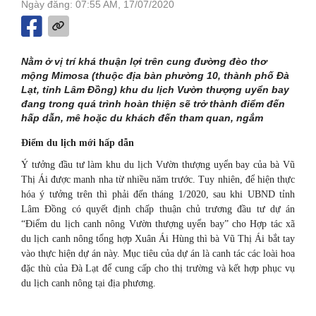
Ngày đăng: 07:55 AM, 17/07/2020
Nằm ở vị trí khá thuận lợi trên cung đường đèo thơ
mộng Mimosa (thuộc địa bàn phường 10, thành phố Đà
Lạt, tỉnh Lâm Đồng) khu du lịch Vườn thượng uyển bay
đang trong quá trình hoàn thiện sẽ trở thành điểm đến
hấp dẫn, mê hoặc du khách đến tham quan, ngắm
Điểm
du lịch mới hấp dẫn
Ý tưởng đầu tư làm khu du lịch Vườn thượng uyển bay của bà Vũ
Thị Ái được manh nha từ nhiều năm trước. Tuy nhiên, để hiện thực
hóa ý tưởng trên thì phải đến tháng 1/2020, sau khi UBND tỉnh
Lâm Đồng có quyết định chấp thuận chủ trương đầu tư dự án
“Điểm du lịch canh nông Vườn thượng uyển bay” cho Hợp tác xã
du lịch canh nông tổng hợp Xuân Ái Hùng thì bà Vũ Thị Ái bắt tay
vào thực hiện dự án này. Mục tiêu của dự án là canh tác các loài hoa
đặc thù của Đà Lạt để cung cấp cho thị trường và kết hợp phục vụ
du lịch canh nông tại địa phương.