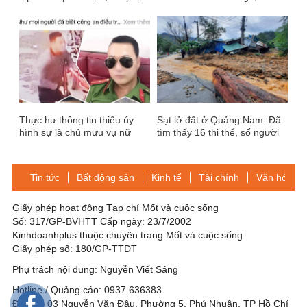
Lotteria Challenge Cup 2023
việc" tại văn phòng
đầy cảm xúc
Thực hư thông tin thiếu úy
Sạt lở đất ở Quảng Nam: Đã
hình sự là chủ mưu vụ nữ
tìm thấy 16 thi thể, số người
sinh giao gà bị sát hại
mất tích vẫn đang được tìm
kiếm
Tin tức
Bất động sản
Kinh tế
Tài chính
Văn hóa-Gi
Giấy phép hoạt động Tạp chí Mốt và cuộc sống
Số: 317/GP-BVHTT Cấp ngày: 23/7/2002
Kinhdoanhplus thuộc chuyên trang Mốt và cuộc sống
Giấy phép số: 180/GP-TTDT
Phụ trách nội dung: Nguyễn Viết Sáng
Hotline / Quảng cáo: 0937 636383
Địa chỉ: 03 Nguyễn Văn Đậu, Phường 5, Phú Nhuận, TP Hồ Chí