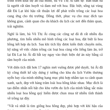
trình triển khai dự án của mình, bà Vũ Thị Ái tâm sự: Bản thân bà
là người rất tâm huyết và đam mê với hoa. Đặc biệt, sống tại vùng
đất Đà Lạt khí hậu rất thuận lợi để phát triển trồng các loại hoa
cung ứng cho thị trường. Đồng thời, phục vụ cho mục đích tạo
không gian, cảnh quan cho du khách du lịch các nơi đến thăm quan,
trải nghiệm.
Nghĩ là làm, bà Vũ Thị Ái cùng các cộng sự đã đi rất nhiều địa
phương, tìm hiểu nhiều mô hình trồng các loại hoa, đặt biệt là hoa
hồng kết hợp du lịch. Sau khi tích lũy được kiến thức chuyên môn,
kỹ năng về việc chăm trồng các loại hoa cùng vốn liếng làm ăn, trở
lại Đà Lạt bà Ái đã bắt tay ngay vào thực hiện dự án này bằng cả
tâm huyết của mình.
Với diện tích đất hơn 17 nghìn mét vuông được phê duyệt, bà Ái đã
kỳ công thiết kế xây dựng ý tưởng cho khu du lịch Vườn thượng
uyển bay của mình những hạng mục phù hợp nhằm tạo ra cảnh quan
xanh, sạch, đẹp với hàng trăm loài hoa hồng khác nhau. Mục đích là
tạo điểm nhấn nổi bật cho khu vườn du lịch của mình bằng sắc màu
nhiều loại hoa hồng quý hiếm được chọn mua từ nhiều tỉnh thành
về trồng tại đây.
“Vất vả nhất là tìm giống hoa hồng đẹp, phù hợp với khí hậu của