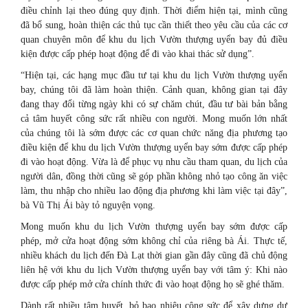
điều chỉnh lại theo đúng quy định. Thời điểm hiện tại, mình cũng
đã bổ sung, hoàn thiện các thủ tục cần thiết theo yêu cầu của các cơ
quan chuyên môn để khu du lịch Vườn thượng uyển bay đủ điều
kiện được cấp phép hoạt động để đi vào khai thác sử dụng”.
“Hiện tại, các hạng mục đầu tư tại khu du lịch Vườn thượng uyển
bay, chúng tôi đã làm hoàn thiện. Cảnh quan, không gian tại đây
đang thay đổi từng ngày khi có sự chăm chút, đầu tư bài bản bằng
cả tâm huyết công sức rất nhiều con người. Mong muốn lớn nhất
của chúng tôi là sớm được các cơ quan chức năng địa phương tạo
điều kiện để khu du lịch Vườn thượng uyển bay sớm được cấp phép
đi vào hoạt động. Vừa là để phục vụ nhu cầu tham quan, du lịch của
người dân, đồng thời cũng sẽ góp phần không nhỏ tạo công ăn việc
làm, thu nhập cho nhiều lao động địa phương khi làm việc tại đây”,
bà Vũ Thị Ái bày tỏ nguyện vọng.
Mong muốn khu du lịch Vườn thượng uyển bay sớm được cấp
phép, mở cửa hoạt động sớm không chỉ của riêng bà Ái. Thực tế,
nhiều khách du lịch đến Đà Lạt thời gian gần đây cũng đã chủ động
liên hệ với khu du lịch Vườn thượng uyển bay với tâm ý: Khi nào
được cấp phép mở cửa chính thức đi vào hoạt động họ sẽ ghé thăm.
Dành rất nhiều tâm huyết, bỏ bao nhiêu công sức để xây dựng dự