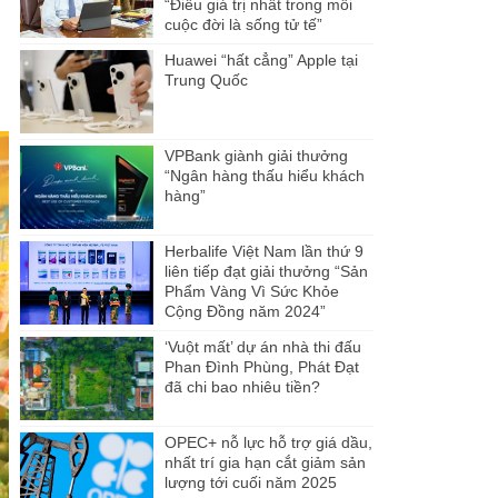
“Điều giá trị nhất trong mỗi
cuộc đời là sống tử tế”
Huawei “hất cẳng” Apple tại
Trung Quốc
VPBank giành giải thưởng
“Ngân hàng thấu hiểu khách
hàng”
Herbalife Việt Nam lần thứ 9
liên tiếp đạt giải thưởng “Sản
Phẩm Vàng Vì Sức Khỏe
Cộng Đồng năm 2024”
‘Vuột mất’ dự án nhà thi đấu
Phan Đình Phùng, Phát Đạt
đã chi bao nhiêu tiền?
OPEC+ nỗ lực hỗ trợ giá dầu,
nhất trí gia hạn cắt giảm sản
lượng tới cuối năm 2025