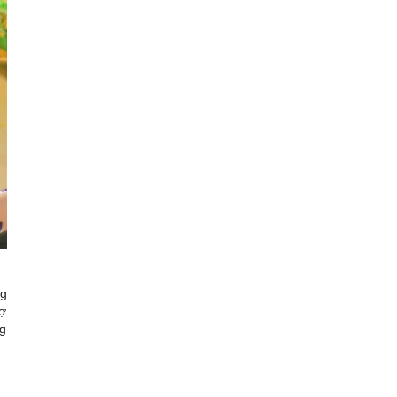
ng
rợ
ng