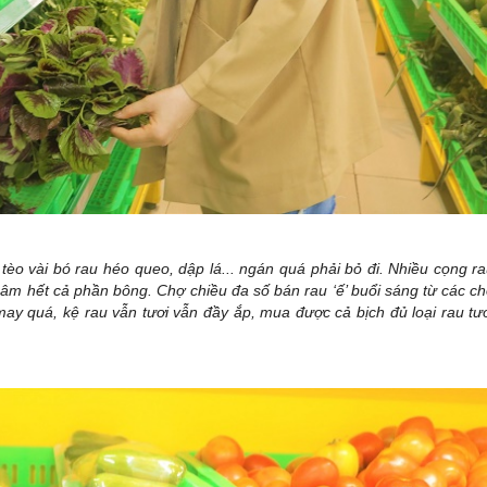
tèo vài bó rau héo queo, dập lá... ngán quá phải bỏ đi. Nhiều cọng r
 thâm hết cả phần bông. Chợ chiều đa số bán rau ‘ế’ buổi sáng từ các c
y quá, kệ rau vẫn tươi vẫn đầy ắp, mua được cả bịch đủ loại rau tư