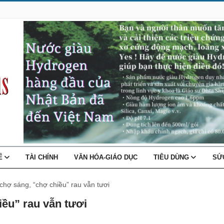
TẾ
TÀI CHÍNH
VĂN HÓA-GIÁO DỤC
TIÊU DÙNG
SỨ
chợ sáng, “chợ chiều” rau vẫn tươi
iều” rau vẫn tươi