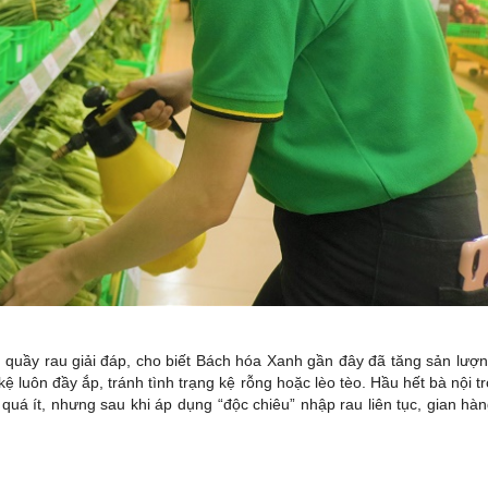
quầy rau giải đáp, cho biết Bách hóa Xanh gần đây đã tăng sản lượ
 luôn đầy ắp, tránh tình trạng kệ rỗng hoặc lèo tèo. Hầu hết bà nội t
quá ít, nhưng sau khi áp dụng “độc chiêu” nhập rau liên tục, gian hà