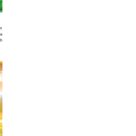
on
ựa
nh