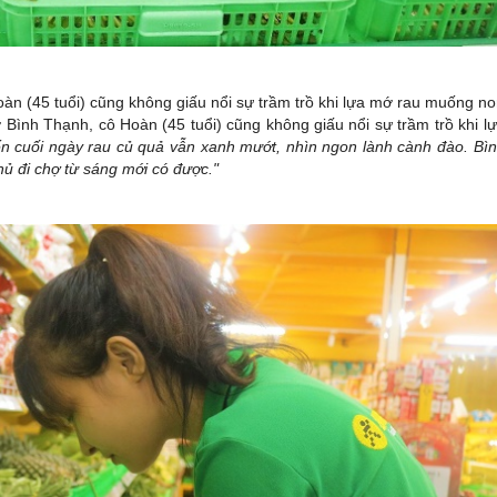
oàn (45 tuổi) cũng không giấu nổi sự trầm trồ khi lựa mớ rau muống n
ở Bình Thạnh, cô Hoàn (45 tuổi) cũng không giấu nổi sự trầm trồ khi l
n cuối ngày rau củ quả vẫn xanh mướt, nhìn ngon lành cành đào. Bì
hủ đi chợ từ sáng mới có được."