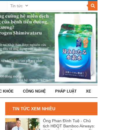
C KHỎE
CÔNG NGHỆ
PHÁP LUẬT
XE
TIN TỨC XEM NHIỀU
Ông Phan Đình Tuệ - Chủ
tịch HĐQT Bamboo Airways: