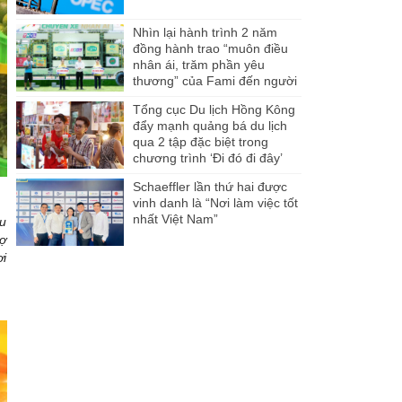
Nhìn lại hành trình 2 năm
đồng hành trao “muôn điều
nhân ái, trăm phần yêu
thương” của Fami đến người
dân Miền Tây
Tổng cục Du lịch Hồng Kông
đẩy mạnh quảng bá du lịch
qua 2 tập đặc biệt trong
chương trình ‘Đi đó đi đây’
Schaeffler lần thứ hai được
vinh danh là “Nơi làm việc tốt
nhất Việt Nam”
au
hợ
ơi