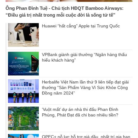
Ông Phan Đình Tuệ - Chủ tịch HĐQT Bamboo Airways:
“Điều giá trị nhất trong mỗi cuộc đời là sống tử tế”
Huawei “hất cẳng” Apple tại Trung Quốc
VPBank giành giải thưởng “Ngân hàng thấu
hiểu khách hàng”
Herbalife Việt Nam lần thứ 9 liên tiếp đạt giải
thưởng “Sản Phẩm Vàng Vì Sức Khỏe Cộng
Đồng năm 2024”
‘Vuột mất’ dự án nhà thi đấu Phan Đình
Phùng, Phát Đạt đã chi bao nhiêu tiền?
OPEC+ nỗ lực hỗ trợ giá dầu, nhất trí gia hạn