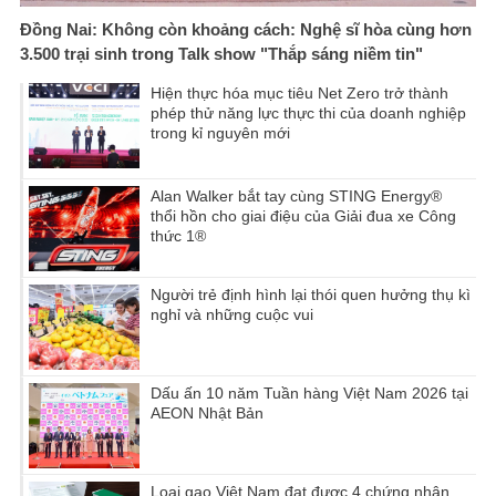
Đồng Nai: Không còn khoảng cách: Nghệ sĩ hòa cùng hơn
3.500 trại sinh trong Talk show "Thắp sáng niềm tin"
Hiện thực hóa mục tiêu Net Zero trở thành
phép thử năng lực thực thi của doanh nghiệp
trong kỉ nguyên mới
Alan Walker bắt tay cùng STING Energy®
thổi hồn cho giai điệu của Giải đua xe Công
thức 1®
Người trẻ định hình lại thói quen hưởng thụ kì
nghỉ và những cuộc vui
Dấu ấn 10 năm Tuần hàng Việt Nam 2026 tại
AEON Nhật Bản
Loại gạo Việt Nam đạt được 4 chứng nhận