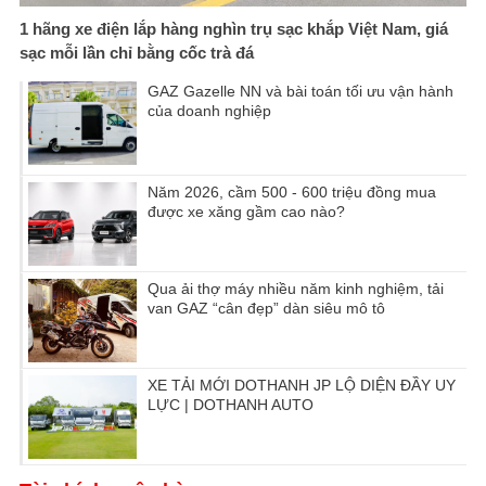
1 hãng xe điện lắp hàng nghìn trụ sạc khắp Việt Nam, giá
sạc mỗi lần chỉ bằng cốc trà đá
GAZ Gazelle NN và bài toán tối ưu vận hành
của doanh nghiệp
Năm 2026, cầm 500 - 600 triệu đồng mua
được xe xăng gầm cao nào?
Qua ải thợ máy nhiều năm kinh nghiệm, tải
van GAZ “cân đẹp” dàn siêu mô tô
XE TẢI MỚI DOTHANH JP LỘ DIỆN ĐẦY UY
LỰC | DOTHANH AUTO