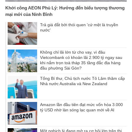
Khởi công AEON Phủ Lý: Hướng đến biểu tượng thương
mại mới của Ninh Bình
Trả giá đắt bởi thói quen 'cứ mệt là truyền
nước'
Không chỉ lãi lớn từ cho vay, vì đâu
Vietcombank có khoản lãi 2.900 tỷ ngay sau
khi nắm trọn toà tháp 35 tầng đắc địa hàng
đầu phường Sài Gòn?
Tổng Bí thư, Chủ tịch nước Tô Lâm thăm cấp
Nhà nước Australia và New Zealand
Amazon lần đầu tiên đạt mức vốn hóa 3.000
tỷ USD nhờ làn sóng lạc quan mới về AI
Một nghịch lý đang mở ra cơ hội lớn trên thị