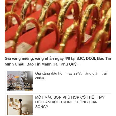
Giá vàng miếng, vàng nhẫn ngày 4/8 tại SJC, DOJI, Bảo Tín
Minh Châu, Bảo Tín Mạnh Hải, Phú Quý,...
Giá xăng dầu hôm nay 29/7: Tăng giảm trái
chiều
MỘT MÀU SƠN PHÙ HỢP CÓ THỂ THAY
ĐỔI CẢM XÚC TRONG KHÔNG GIAN
SỐNG?