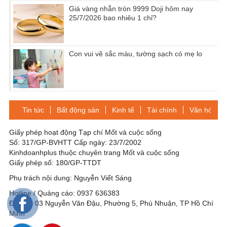
Giá vàng nhẫn tròn 9999 Doji hôm nay
25/7/2026 bao nhiêu 1 chỉ?
Con vui vẽ sắc màu, tường sạch có mẹ lo
Tin tức
Bất động sản
Kinh tế
Tài chính
Văn hóa-Gi
Giấy phép hoạt động Tạp chí Mốt và cuộc sống
Số: 317/GP-BVHTT Cấp ngày: 23/7/2002
Kinhdoanhplus thuộc chuyên trang Mốt và cuộc sống
Giấy phép số: 180/GP-TTDT
Phụ trách nội dung: Nguyễn Viết Sáng
Hotline / Quảng cáo: 0937 636383
Địa chỉ: 03 Nguyễn Văn Đậu, Phường 5, Phú Nhuận, TP Hồ Chí
Minh