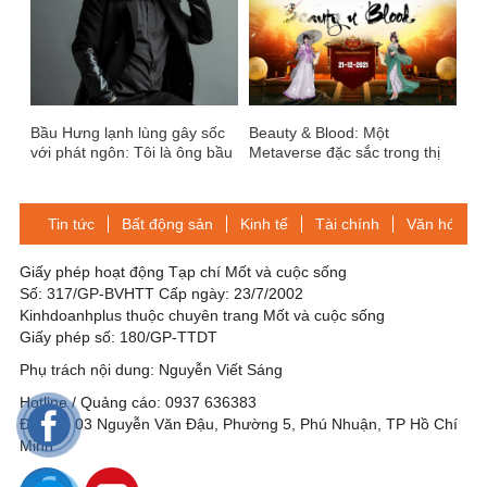
Bầu Hưng lạnh lùng gây sốc
Beauty & Blood: Một
với phát ngôn: Tôi là ông bầu
Metaverse đặc sắc trong thị
trẻ và đẹp trai nhất showbiz
trường GameFi đầy tiềm
Việt hiện tại
năng
Tin tức
Bất động sản
Kinh tế
Tài chính
Văn hóa-Gi
Giấy phép hoạt động Tạp chí Mốt và cuộc sống
Số: 317/GP-BVHTT Cấp ngày: 23/7/2002
Kinhdoanhplus thuộc chuyên trang Mốt và cuộc sống
Giấy phép số: 180/GP-TTDT
Phụ trách nội dung: Nguyễn Viết Sáng
Hotline / Quảng cáo: 0937 636383
Địa chỉ: 03 Nguyễn Văn Đậu, Phường 5, Phú Nhuận, TP Hồ Chí
Minh