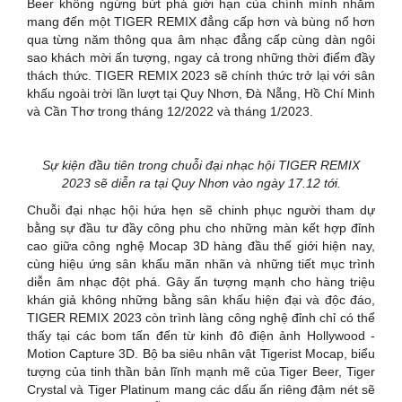
Beer không ngừng bứt phá giới hạn của chính mình nhằm
mang đến một TIGER REMIX đẳng cấp hơn và bùng nổ hơn
qua từng năm thông qua âm nhạc đẳng cấp cùng dàn ngôi
sao khách mời ấn tượng, ngay cả trong những thời điểm đầy
thách thức. TIGER REMIX 2023 sẽ chính thức trở lại với sân
khấu ngoài trời lần lượt tại Quy Nhơn, Đà Nẵng, Hồ Chí Minh
và Cần Thơ trong tháng 12/2022 và tháng 1/2023.
Sự kiện đầu tiên trong chuỗi đại nhạc hội TIGER REMIX
2023 sẽ diễn ra tại Quy Nhơn vào ngày 17.12 tới.
Chuỗi đại nhạc hội hứa hẹn sẽ chinh phục người tham dự
bằng sự đầu tư đầy công phu cho những màn kết hợp đỉnh
cao giữa công nghệ Mocap 3D hàng đầu thế giới hiện nay,
cùng hiệu ứng sân khấu mãn nhãn và những tiết mục trình
diễn âm nhạc đột phá. Gây ấn tượng mạnh cho hàng triệu
khán giả không những bằng sân khấu hiện đại và độc đáo,
TIGER REMIX 2023 còn trình làng công nghệ đỉnh chỉ có thể
thấy tại các bom tấn đến từ kinh đô điện ảnh Hollywood -
Motion Capture 3D. Bộ ba siêu nhân vật Tigerist Mocap, biểu
tượng của tinh thần bản lĩnh mạnh mẽ của Tiger Beer, Tiger
Crystal và Tiger Platinum mang các dấu ấn riêng đậm nét sẽ