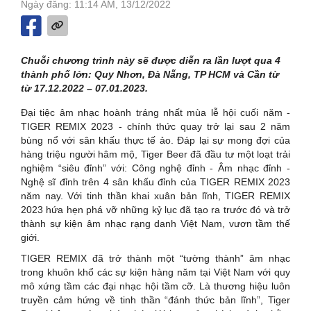
Ngày đăng: 11:14 AM, 13/12/2022
Chuỗi chương trình này sẽ được diễn ra lần lượt qua 4
thành phố lớn: Quy Nhơn, Đà Nẵng, TP HCM và Cần từ
từ 17.12.2022 – 07.01.2023.
Đại tiệc âm nhạc hoành tráng nhất mùa lễ hội cuối năm -
TIGER REMIX 2023 - chính thức quay trở lại sau 2 năm
bùng nổ với sân khấu thực tế ảo. Đáp lại sự mong đợi của
hàng triệu người hâm mộ, Tiger Beer đã đầu tư một loạt trải
nghiệm “siêu đỉnh” với: Công nghệ đỉnh - Âm nhạc đỉnh -
Nghệ sĩ đỉnh trên 4 sân khấu đỉnh của TIGER REMIX 2023
năm nay. Với tinh thần khai xuân bản lĩnh, TIGER REMIX
2023 hứa hẹn phá vỡ những kỷ lục đã tạo ra trước đó và trở
thành sự kiện âm nhạc rạng danh Việt Nam, vươn tầm thế
giới.
TIGER REMIX đã trở thành một “tường thành” âm nhạc
trong khuôn khổ các sự kiện hàng năm tại Việt Nam với quy
mô xứng tầm các đại nhạc hội tầm cỡ. Là thương hiệu luôn
truyền cảm hứng về tinh thần “đánh thức bản lĩnh”, Tiger