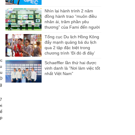
Nhìn lại hành trình 2 năm
đồng hành trao “muôn điều
nhân ái, trăm phần yêu
thương” của Fami đến người
dân Miền Tây
Tổng cục Du lịch Hồng Kông
đẩy mạnh quảng bá du lịch
qua 2 tập đặc biệt trong
chương trình ‘Đi đó đi đây’
ợc
Schaeffler lần thứ hai được
ấu
vinh danh là “Nơi làm việc tốt
ếu
nhất Việt Nam”
DĐ
ng
17
ời
hể
ẹp