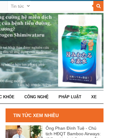
C KHỎE
CÔNG NGHỆ
PHÁP LUẬT
XE
TIN TỨC XEM NHIỀU
Ông Phan Đình Tuệ - Chủ
tịch HĐQT Bamboo Airways: