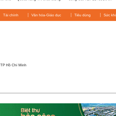
ie De
cao: Sunhouse của nước
chọn
nào?
Tài chính
Văn hóa-Giáo dục
Tiêu dùng
Sức kh
g
 TP Hồ Chí Minh