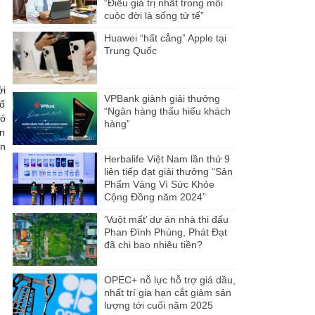
“Điều giá trị nhất trong mỗi
cuộc đời là sống tử tế”
Huawei “hất cẳng” Apple tại
Trung Quốc
ới
VPBank giành giải thưởng
số
“Ngân hàng thấu hiểu khách
có
hàng”
ọn
ìn
Herbalife Việt Nam lần thứ 9
liên tiếp đạt giải thưởng “Sản
Phẩm Vàng Vì Sức Khỏe
Cộng Đồng năm 2024”
‘Vuột mất’ dự án nhà thi đấu
Phan Đình Phùng, Phát Đạt
đã chi bao nhiêu tiền?
OPEC+ nỗ lực hỗ trợ giá dầu,
nhất trí gia hạn cắt giảm sản
lượng tới cuối năm 2025