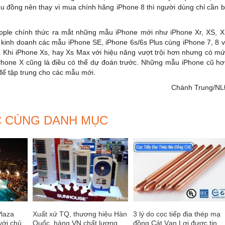
iệu đồng nên thay vì mua chính hãng iPhone 8 thì người dùng chỉ cần 
Apple chính thức ra mắt những mẫu iPhone mới như iPhone Xr, XS, 
kinh doanh các mẫu iPhone SE, iPhone 6s/6s Plus cùng iPhone 7, 8 
. Khi iPhone Xs, hay Xs Max với hiệu năng vượt trội hơn nhưng có m
iPhone X cũng là điều có thể dự đoán trước. Những mẫu iPhone cũ h
để tập trung cho các mẫu mới.
Chánh Trung/NL
C CÙNG DANH MỤC
Plaza
Xuất xứ TQ, thương hiệu Hàn
3 lý do cọc tiếp địa thép mạ
với chủ
Quốc, hàng VN chất lượng
đồng Cát Vạn Lợi được tin