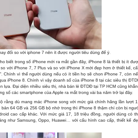
ay đổi so với iphone 7 nên ít được người tiêu dùng để ý.
o biết trong số iPhone mới ra mắt gần đây, iPhone 8 là thiết bị ít đư
o với iPhone 7, 7 Plus và so với iPhone X mới đẹp hơn ở thiết kế, c
. Chính vì thế người dùng nếu có ít tiền họ sẽ chon iPhone 7, còn n
ua iPhone 8. Chính vì vậy doanh số của iPhone 8 tại các siêu thị ĐT
 lựa. Đại diện nhiều siêu thị, nhà bán lẻ ĐTDĐ tại TP HCM cũng khẳ
g số các smartphone của Apple ra mắt trong vài ba năm trở lại đây.
t lộ rằng dù mang mác iPhone song với mức giá chính hãng lần lượt 
ên bản 64 GB và 256 GB bộ nhớ trong thì iPhone 8 thậm chí còn bị ngư
roid cao cấp khác. Với mức giá 17, 18 triệu đồng, người dùng có t
ng như Samsung, Oppo, Huawei… với cấu hình cao cấp, thiết kế đ