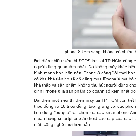
Iphone 8 kém sang, không có nhiều th
Đại diện nhiều siêu thị ĐTDĐ lớn tại TP HCM cũng ch
người dùng quan tâm nhất. Do không mấy khác biệt s
hình mạnh hơn hẳn nên iPhone 8 càng "lỗi thời hơn"
có kha khá tiền họ sẽ cố gắng mua iPhone X mà bỏ q
khá thấp và sản phẩm không thu hút người dùng chọn
định iPhone 8 là sản phẩm có doanh số kém nhất tron
Đại diện một siêu thị điện máy tại TP HCM còn tiế
triệu đồng và 18 triệu đồng, tương ứng với các phi
tiêu dùng "bỏ qua" và chọn lựa các smartphone And
mua những smartphone Android cao cấp của các hã
mắt, công nghệ mới hơn hẳn.