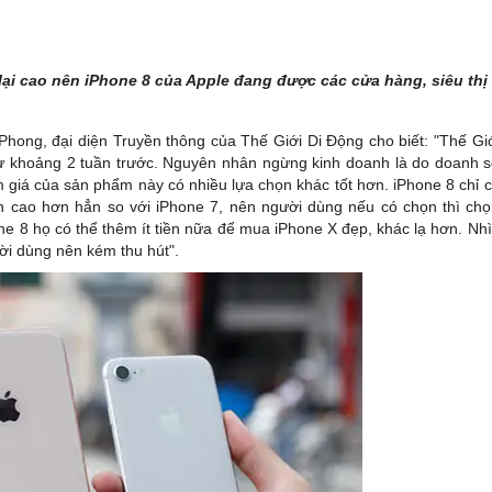
 lại cao nên iPhone 8 của Apple đang được các cửa hàng, siêu thị
ong, đại diện Truyền thông của Thế Giới Di Động cho biết: "Thế Gi
ừ khoảng 2 tuần trước. Nguyên nhân ngừng kinh doanh là do doanh 
m giá của sản phẩm này có nhiều lựa chọn khác tốt hơn. iPhone 8 chỉ 
 cao hơn hẳn so với iPhone 7, nên người dùng nếu có chọn thì ch
one 8 họ có thể thêm ít tiền nữa để mua iPhone X đẹp, khác lạ hơn. Nh
ời dùng nên kém thu hút".