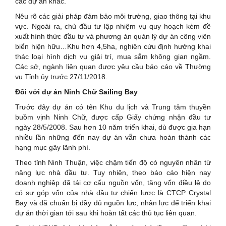
các dự án khác.
Nêu rõ các giải pháp đảm bảo môi trường, giao thông tại khu
vực. Ngoài ra, chủ đầu tư lập nhiệm vụ quy hoạch kèm đề
xuất hình thức đầu tư và phương án quản lý dự án công viên
biển hiện hữu…Khu hơn 4,5ha, nghiên cứu định hướng khai
thác loại hình dịch vụ giải trí, mua sắm không gian ngầm.
Các sở, ngành liên quan được yêu cầu báo cáo về Thường
vụ Tỉnh ủy trước 27/11/2018.
Đối với dự án Ninh Chữ Sailing Bay
Trước đây dự án có tên Khu du lịch và Trung tâm thuyền
buồm vịnh Ninh Chữ, được cấp Giấy chứng nhận đầu tư
ngày 28/5/2008. Sau hơn 10 năm triển khai, dù được gia hạn
nhiều lần những đến nay dự án vẫn chưa hoàn thành các
hạng mục gây lãnh phí.
Theo tỉnh Ninh Thuận, việc chậm tiến độ có nguyên nhân từ
năng lực nhà đầu tư. Tuy nhiên, theo báo cáo hiện nay
doanh nghiệp đã tái cơ cấu nguồn vốn, tăng vốn điều lệ do
có sự góp vốn của nhà đầu tư chiến lược là CTCP Crystal
Bay và đã chuẩn bị đầy đủ nguồn lực, nhân lực để triển khai
dự án thời gian tới sau khi hoàn tất các thủ tục liên quan.