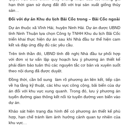
hạn thời gian sử dụng đất đối với trại sản xuất giống thủy
sản…
Đối với dự án Khu du lịch Bãi Cốc trong – Bãi Cốc ngoài
Dự án thuộc xã Vĩnh Hải, huyện Ninh Hải. Dự án được UBND
tỉnh Ninh Thuận lựa chọn Công ty TNHH Khu du lịch Bãi Cốc
triển khai thực hiện dự án sau khi Nhà đầu tư thể hiện cam
kết và đáp ứng đầy đủ các yêu cầu.
Trên tinh thần đó, UBND tỉnh đề nghị Nhà đầu tư phối hợp
với đơn vị tư vấn lập quy hoạch lưu ý phương án thiết kế
phải đảm bảo tuân thủ các nguyên tắc cơ bản và xuyên suốt
theo nội dung đã được duyệt.
Đồng thời, cần bổ sung làm rõ phương án liên kết, tiếp cận
về hạ tầng kỹ thuật, các khu vực công cộng, bãi biển của dự
án đối với khu vực xung quanh. Trong đó, lưu ý phương án
tuyến đường giao thông kết nối từ tuyến đường ven biển vào
dự án.
Khảo sát hiện trạng địa hình để có phương án thiết kế phù
hợp, hạn chế tránh làm ảnh hưởng cảnh quan tự nhiên của
khu vực…