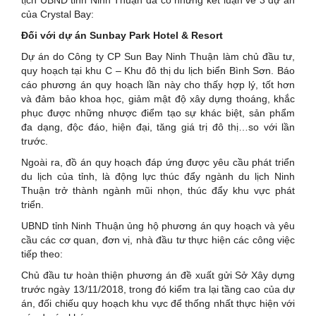
tịch UBND tỉnh Ninh Thuận đã có những kết luận về 3 dự án
của Crystal Bay:
Đối với dự án Sunbay Park Hotel & Resort
Dự án do Công ty CP Sun Bay Ninh Thuận làm chủ đầu tư,
quy hoạch tại khu C – Khu đô thị du lịch biển Bình Sơn. Báo
cáo phương án quy hoạch lần này cho thấy hợp lý, tốt hơn
và đảm bảo khoa học, giảm mật độ xây dựng thoáng, khắc
phục được những nhược điểm tạo sự khác biệt, sản phẩm
đa dạng, độc đáo, hiện đại, tăng giá trị đô thị…so với lần
trước.
Ngoài ra, đồ án quy hoạch đáp ứng được yêu cầu phát triển
du lịch của tỉnh, là động lực thúc đẩy ngành du lịch Ninh
Thuận trở thành ngành mũi nhọn, thúc đẩy khu vực phát
triển.
UBND tỉnh Ninh Thuận ủng hộ phương án quy hoạch và yêu
cầu các cơ quan, đơn vị, nhà đầu tư thực hiện các công việc
tiếp theo:
Chủ đầu tư hoàn thiện phương án đề xuất gửi Sở Xây dựng
trước ngày 13/11/2018, trong đó kiểm tra lại tầng cao của dự
án, đối chiếu quy hoạch khu vực để thống nhất thực hiện với