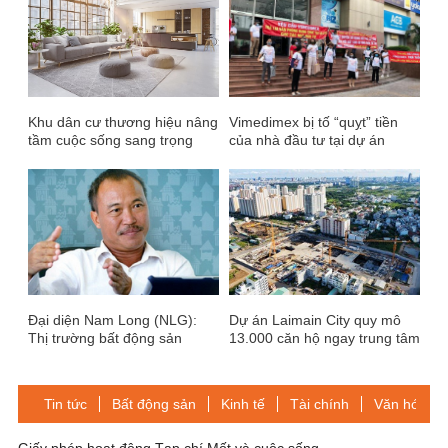
Khu dân cư thương hiệu nâng
Vimedimex bị tố “quỵt” tiền
tầm cuộc sống sang trọng
của nhà đầu tư tại dự án
CitiLight?
Đại diện Nam Long (NLG):
Dự án Laimain City quy mô
Thị trường bất động sản
13.000 căn hộ ngay trung tâm
chững lại không giống khủng
TP.HCM xây dựng không
hoảng thừa cung Thái Lan
phép
Tin tức
Bất động sản
Kinh tế
Tài chính
Văn hóa-Gi