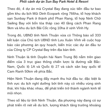
Phối cảnh dự án Sun Bay Park Hotel & Resort
Theo đó, 4 dự án mà Crystal Bay đang xúc tiến đầu tư bao
gồm khu du lịch Mũi Dinh Ecopark rộng 766ha, tổ hợp khách
sạn Sunbay Park ở thành phố Phan Rang, tổ hợp Ninh Chữ
Sailing Bay với bốn tòa tháp cao 40 tầng cách Phan Rang
9km và khu du lịch Bãi Cốc rộng 10ha ở vịnh Vĩnh Hy.
Trong đó, UBND tỉnh Ninh Thuận vừa có Thông báo số 333
kết luận của Chủ tịch UBND tỉnh Lưu Xuân Vĩnh về cuộc họp
báo cáo phương án quy hoạch, kiến trúc các dự án đầu tư
của Công ty CP Crystal Bay trên địa bàn tỉnh.
Ninh Thuận là tỉnh Duyên hải Nam Trung Bộ nằm trên giao
điểm của 3 trục giao thông chiến lược là đường sắt Bắc-
Nam, Quốc lộ 1A và Quốc lộ 27 và cách sân bay quốc tế
Cam Ranh 50km về phía Bắc.
Hiện Ninh Thuận đang đẩy mạnh thu hút đầu tư, đặc biệt là
lĩnh vực du lịch nghỉ dưỡng bởi tỉnh này có nhiều vùng sinh
thái, khí hậu khác nhau, để phát triển trở thành ngành kinh tế
mũi nhọn.
Theo số liệu từ tỉnh Ninh Thuận, địa phương này đang có sự
phát triển rõ nét về du lịch, lượng khách tăng trưởng khoảng