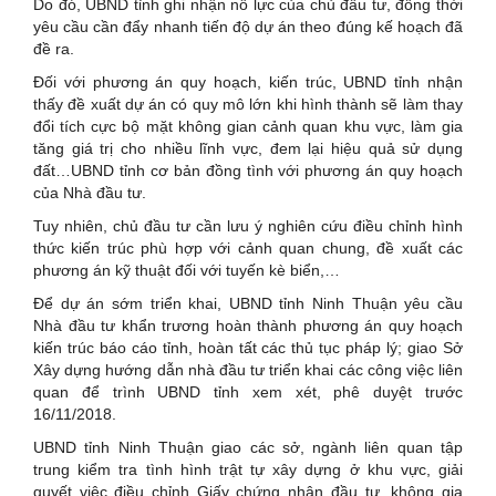
Do đó, UBND tỉnh ghi nhận nỗ lực của chủ đầu tư, đồng thời
yêu cầu cần đẩy nhanh tiến độ dự án theo đúng kế hoạch đã
đề ra.
Đối với phương án quy hoạch, kiến trúc, UBND tỉnh nhận
thấy đề xuất dự án có quy mô lớn khi hình thành sẽ làm thay
đổi tích cực bộ mặt không gian cảnh quan khu vực, làm gia
tăng giá trị cho nhiều lĩnh vực, đem lại hiệu quả sử dụng
đất…UBND tỉnh cơ bản đồng tình với phương án quy hoạch
của Nhà đầu tư.
Tuy nhiên, chủ đầu tư cần lưu ý nghiên cứu điều chỉnh hình
thức kiến trúc phù hợp với cảnh quan chung, đề xuất các
phương án kỹ thuật đối với tuyến kè biển,…
Để dự án sớm triển khai, UBND tỉnh Ninh Thuận yêu cầu
Nhà đầu tư khẩn trương hoàn thành phương án quy hoạch
kiến trúc báo cáo tỉnh, hoàn tất các thủ tục pháp lý; giao Sở
Xây dựng hướng dẫn nhà đầu tư triển khai các công việc liên
quan để trình UBND tỉnh xem xét, phê duyệt trước
16/11/2018.
UBND tỉnh Ninh Thuận giao các sở, ngành liên quan tập
trung kiểm tra tình hình trật tự xây dựng ở khu vực, giải
quyết việc điều chỉnh Giấy chứng nhận đầu tư, không gia