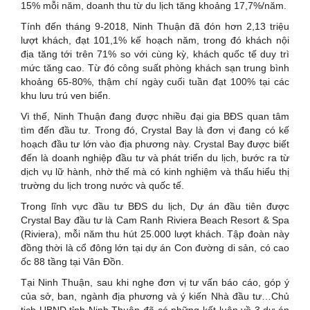
15% mỗi năm, doanh thu từ du lịch tăng khoảng 17,7%/năm.
Tính đến tháng 9-2018, Ninh Thuận đã đón hơn 2,13 triệu
lượt khách, đạt 101,1% kế hoạch năm, trong đó khách nội
địa tăng tới trên 71% so với cùng kỳ, khách quốc tế duy trì
mức tăng cao. Từ đó công suất phòng khách sạn trung bình
khoảng 65-80%, thậm chí ngày cuối tuần đạt 100% tại các
khu lưu trú ven biển.
Vì thế, Ninh Thuận đang được nhiều đại gia BĐS quan tâm
tìm đến đầu tư. Trong đó, Crystal Bay là đơn vị đang có kế
hoạch đầu tư lớn vào địa phương này. Crystal Bay được biết
đến là doanh nghiệp đầu tư và phát triển du lịch, bước ra từ
dịch vụ lữ hành, nhờ thế mà có kinh nghiệm và thấu hiểu thị
trường du lịch trong nước và quốc tế.
Trong lĩnh vực đầu tư BĐS du lịch, Dự án đầu tiên được
Crystal Bay đầu tư là Cam Ranh Riviera Beach Resort & Spa
(Riviera), mỗi năm thu hút 25.000 lượt khách. Tập đoàn này
đồng thời là cổ đông lớn tại dự án Con đường di sản, có cao
ốc 88 tầng tại Vân Đồn.
Tại Ninh Thuận, sau khi nghe đơn vị tư vấn báo cáo, góp ý
của sở, ban, ngành địa phương và ý kiến Nhà đầu tư…Chủ