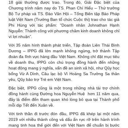
18 giải thưởng được trao. Trong đó, Giải Đặc biệt của
Chương trình năm nay do TS. Phan Chí Hiếu – Thứ trưởng
Bộ Tư pháp và TS. Đào Văn Hội – Tổng Biên tập Báo Pháp
luật Việt Nam (Trưởng Ban tổ chức Cuộc thi) trao cho tác giả
Phi Hùng với tác phẩm: “Doanh nhân Johnathan Hạnh
Nguyễn: Thành công với phương châm kinh doanh không chỉ
vì lợi nhuận”.
Với 35 năm hình thành phát triển, Tập đoàn Liên Thái Bình
Dương – IPPG đã lớn mạnh không ngừng, trở thành Tập
đoàn đa lĩnh vực hàng đầu Việt Nam. Không chỉ đặt mục tiêu
về doanh thu, IPPG còn chú trọng đồng hành đến những
hoạt động mang ý nghĩa, vấn đề an sinh xã hội, như Qũy học
bổng Vừ A Dính, Câu lạc bộ Vì Hoàng Sa Trường Sa thân
yêu, Qũy bảo trợ Trẻ em Việt Nam.
Đặc biệt, IPPG cũng là một trong những nhà tài trợ chính
đồng hành cùng Đường hoa Nguyễn Huệ hơn 11 năm qua,
đây là điểm đến tham quan khó lòng bỏ qua tại Thành phố
mỗi dịp Tết đến Xuân về.
Với tinh thần đi trước đón đầu, IPPG đã khép lại một năm
2019 với nhiều thành công và dấu ấn rực rỡ trên hành trình
mang tinh hoa thế giới đến với Việt Nam để chuẩn bị bước