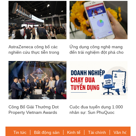
AstraZeneca công bố các
Ứng dụng công nghệ mang
nghiên cứu thực tiễn trong
đến trải nghiệm đột phá cho
điều trị ung thư tại ESMO
người dùng BEST Express
2024
Công Bố Giải Thưởng Dot
Cuộc đua tuyển dụng 1.000
Property Vietnam Awards
nhân sự: Sun PhuQuoc
2021
Airways tìm tiếp viên lương
24-54 triệu đồng, Novaland ồ
ạt chiêu mộ sau vụ 'danh
Tin tức
Bất động sản
Kinh tế
Tài chính
Văn hóa-Gi
sách đen' 420 người