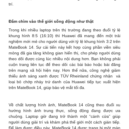
trí.
Đắm chìm vào thế giới sống động như thật
Trong khi nhiều laptop trên thị trường đang theo đuổi tỷ lệ
khung hình 8:5 (16:10) thì Huawei đã mang đến một trải
nghiệm mới mẻ cho người dùng với tỷ lệ khung hình 3:2 trên
MateBook 14. Sự cải tiến này kết hợp cùng phần viền siêu
mỏng đã gia tăng không gian hiển thị, cho phép người dùng
theo dõi được cùng lúc nhiều nội dung hơn. Bạn không phải
cuộn trang liên tục để theo dõi các bài báo hoặc bài đăng
trên mạng xã hội hiện nay. Hơn thế nữa, công nghệ giảm
thiểu ánh sáng xanh được TÜV Rheinland chứng nhận và
loại bỏ chớp nháy trứ danh của Huawei tiếp tục xuất hiện
trên MateBook 14, giúp bảo vệ mắt tối đa.
Về chất lượng hình ảnh, MateBook 14 cũng theo đuổi xu
hướng hình ảnh trung thực, sống động đang được ưa
chuộng. Laptop giờ đang trở thành một “cánh cửa” giúp
người dùng giải trí và khám phá thế giới một cách gián tiếp.
Để làm được điều này, MateBook 14 được trang bị một màn