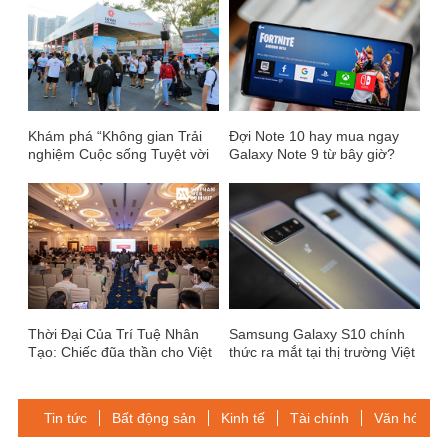
Khám phá “Không gian Trải
Đợi Note 10 hay mua ngay
nghiệm Cuộc sống Tuyệt vời
Galaxy Note 9 từ bây giờ?
cùng Taiwan Excellence” tại
HCMC Marathon 2020
Thời Đại Của Trí Tuệ Nhân
Samsung Galaxy S10 chính
Tạo: Chiếc đũa thần cho Việt
thức ra mắt tại thị trường Việt
Nam tăng trưởng vượt bậc
Nam
Tin tức
Bất động sản
Kinh tế
Tài chính
Văn hóa-Gi