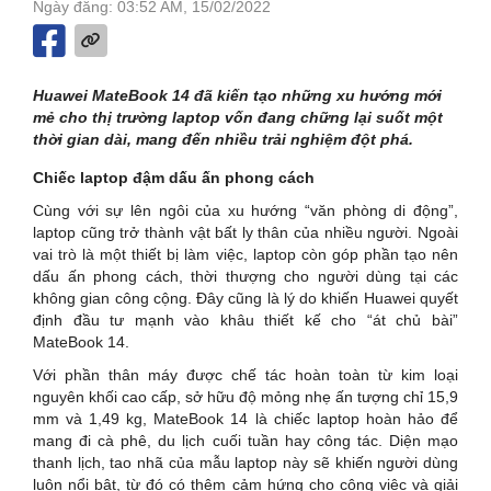
Ngày đăng: 03:52 AM, 15/02/2022
Huawei MateBook 14 đã kiến tạo những xu hướng mới
mẻ cho thị trường laptop vốn đang chững lại suốt một
thời gian dài, mang đến nhiều trải nghiệm đột phá.
Chiếc laptop đậm dấu ấn phong cách
Cùng với sự lên ngôi của xu hướng “văn phòng di động”,
laptop cũng trở thành vật bất ly thân của nhiều người. Ngoài
vai trò là một thiết bị làm việc, laptop còn góp phần tạo nên
dấu ấn phong cách, thời thượng cho người dùng tại các
không gian công cộng. Đây cũng là lý do khiến Huawei quyết
định đầu tư mạnh vào khâu thiết kế cho “át chủ bài”
MateBook 14.
Với phần thân máy được chế tác hoàn toàn từ kim loại
nguyên khối cao cấp, sở hữu độ mỏng nhẹ ấn tượng chỉ 15,9
mm và 1,49 kg, MateBook 14 là chiếc laptop hoàn hảo để
mang đi cà phê, du lịch cuối tuần hay công tác. Diện mạo
thanh lịch, tao nhã của mẫu laptop này sẽ khiến người dùng
luôn nổi bật, từ đó có thêm cảm hứng cho công việc và giải