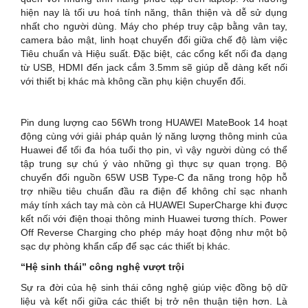
hiện nay là tối ưu hoá tính năng, thân thiện và dễ sử dụng
nhất cho người dùng. Máy cho phép truy cập bằng vân tay,
camera bảo mật, linh hoạt chuyển đổi giữa chế độ làm việc
Tiêu chuẩn và Hiệu suất. Đặc biệt, các cổng kết nối đa dạng
từ USB, HDMI đến jack cắm 3.5mm sẽ giúp dễ dàng kết nối
với thiết bị khác mà không cần phụ kiện chuyển đổi.
Pin dung lượng cao 56Wh trong HUAWEI MateBook 14 hoạt
động cùng với giải pháp quản lý năng lượng thông minh của
Huawei để tối đa hóa tuổi thọ pin, vì vậy người dùng có thể
tập trung sự chú ý vào những gì thực sự quan trọng. Bộ
chuyển đổi nguồn 65W USB Type-C đa năng trong hộp hỗ
trợ nhiều tiêu chuẩn đầu ra điện để không chỉ sạc nhanh
máy tính xách tay mà còn cả HUAWEI SuperCharge khi được
kết nối với điện thoại thông minh Huawei tương thích. Power
Off Reverse Charging cho phép máy hoạt động như một bộ
sạc dự phòng khẩn cấp để sạc các thiết bị khác.
“
H
ệ sinh thái” công nghệ
vượt trội
Sự ra đời của hệ sinh thái công nghệ giúp việc đồng bộ dữ
liệu và kết nối giữa các thiết bị trở nên thuận tiện hơn. Là