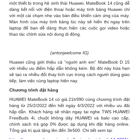
một thiết bị trong hệ sinh thái Huawei, MateBook 14 cũng dễ
dàng kết nối với điện thoại hoặc máy tính bảng Huawei chỉ
với một cái chạm nhẹ vào bàn điều khiển cảm ứng của máy.
Màn hình của máy tính bảng lúc này sẽ hiển thị ngay trên
laptop để bạn dễ dàng thực hiện các cuộc gọi video hoặc
thao tác chỉnh sửa nội dung di động.
(antonjwelcome IG)
Huawei cũng giới thiệu cả “người anh em” MateBook D 15
với nhiều ưu điểm hấp dẫn không kém. Bộ đôi này hứa hẹn
sẽ tạo ra nhiều đổi thay tích cực trong cách người dùng giao
tiếp, làm việc cùng laptop hiện nay.
Chương trình đặt hàng
HUAWEI MateBook 14 có giá 21tr990 cùng chương trình đặt
hàng từ 25/2/2022 đến hết ngày 4/3/2022 với nhiều ưu đãi
hấp dẫn. Khách hàng sẽ nhận ngay tai nghe TWS HUAWEI
FreeBuds 4i, chuột không dây HUAWEI và balo cao cấp,
chính sách trả góp 0% được áp dụng khi đặt hàng online.
Tổng giá trị quà tặng lên đến 3tr500. Chi tiết xem tại: