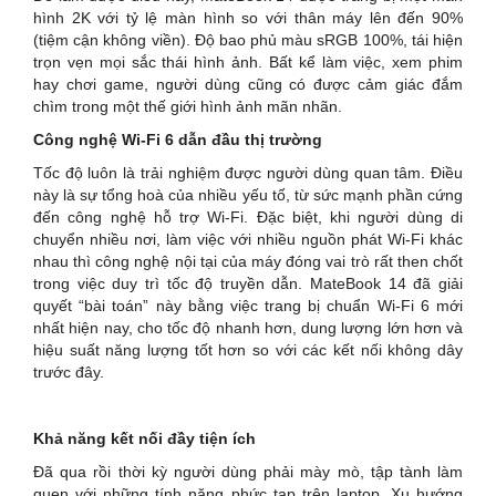
hình 2K với tỷ lệ màn hình so với thân máy lên đến 90%
(tiệm cận không viền). Độ bao phủ màu sRGB 100%, tái hiện
trọn vẹn mọi sắc thái hình ảnh. Bất kể làm việc, xem phim
hay chơi game, người dùng cũng có được cảm giác đắm
chìm trong một thế giới hình ảnh mãn nhãn.
Công nghệ Wi-Fi 6 dẫn đầu thị trường
Tốc độ luôn là trải nghiệm được người dùng quan tâm. Điều
này là sự tổng hoà của nhiều yếu tố, từ sức mạnh phần cứng
đến công nghệ hỗ trợ Wi-Fi. Đặc biệt, khi người dùng di
chuyển nhiều nơi, làm việc với nhiều nguồn phát Wi-Fi khác
nhau thì công nghệ nội tại của máy đóng vai trò rất then chốt
trong việc duy trì tốc độ truyền dẫn. MateBook 14 đã giải
quyết “bài toán” này bằng việc trang bị chuẩn Wi-Fi 6 mới
nhất hiện nay, cho tốc độ nhanh hơn, dung lượng lớn hơn và
hiệu suất năng lượng tốt hơn so với các kết nối không dây
trước đây.
Khả năng kết nối đầy tiện ích
Đã qua rồi thời kỳ người dùng phải mày mò, tập tành làm
quen với những tính năng phức tạp trên laptop. Xu hướng