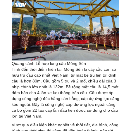
Quang cảnh Lễ hợp long cầu Móng Sến
Tính đến thời điểm hiện tại, Móng Sến là cây cầu cạn sở
hữu trụ cầu cao nhất Việt Nam, từ mặt bệ trụ lên tới đỉnh
cầu là hơn 80m. Cầu gồm 5 trụ và 2 mố, chiều dài của 3
nhịp chính lớn nhất là 132m. Bề rộng mặt cầu là 14,5 mét
đảm bảo cho 4 làn xe lưu thông trên cầu. Cầu được áp
dụng công nghệ đúc hẫng cân bằng, cáp dự ứng lực căng
kéo ngoài. Đây là công nghệ cáp dự ứng lực ngoài căng
cả bó gồm 22 tao cáp lần đầu tiên được sử dụng cho cầu
lớn tại Việt Nam.
Vượt qua điều kiện khắc nghiệt về thời tiết, địa hình, công
trình qua thời gian thi công đã dần hoàn thành, gấp rút