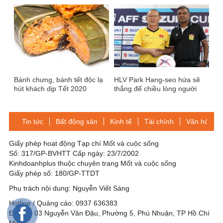
Bánh chưng, bánh tết độc lạ
HLV Park Hang-seo hứa sẽ
hút khách dịp Tết 2020
thắng để chiều lòng người
hâm mộ Việt Nam
Tin tức
Bất động sản
Kinh tế
Tài chính
Văn hóa-Gi
Giấy phép hoạt động Tạp chí Mốt và cuộc sống
Số: 317/GP-BVHTT Cấp ngày: 23/7/2002
Kinhdoanhplus thuộc chuyên trang Mốt và cuộc sống
Giấy phép số: 180/GP-TTDT
Phụ trách nội dung: Nguyễn Viết Sáng
Hotline / Quảng cáo: 0937 636383
Địa chỉ: 03 Nguyễn Văn Đậu, Phường 5, Phú Nhuận, TP Hồ Chí