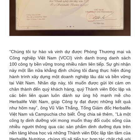
“Chúng tôi tự hào và vinh dự được Phòng Thương mại và
Công nghiệp Việt Nam (VCCI) vinh danh trong danh sách
100 công ty bền vững trong nhiều năm liên tiếp. Sự ghi nhận
này một lần nữa khẳng định chúng tôi đang thực hiện đúng
hành trình xây dựng một doanh nghiệp lâu dài và bền vững
tại Việt Nam. Nhân dịp này, tôi muốn được gửi lời cảm ơn
chân thành đến quý khách hàng, quý Thành viên Độc lập và
các bên liên quan luôn dành sự ủng hộ mạnh mẽ cho
Herbalife Việt Nam, giúp Công ty đạt được những kết quả
như hôm nay”, ông Vũ Văn Thắng, Tổng Giám đốc Herbalife
Việt Nam và Campuchia cho biết. Ông chia sẻ thêm, “Là một
công ty dinh dưỡng với mong muốn thay đổi cuộc sống của
nhiều người thông qua các sản phẩm dinh dưỡng dựa trên
nền tảng khoa học và những Thành viên Độc lập tận tâm của
Herbalife Nutrition, chúng tôi sẽ tiếp tục hợp tác chặt chẽ với