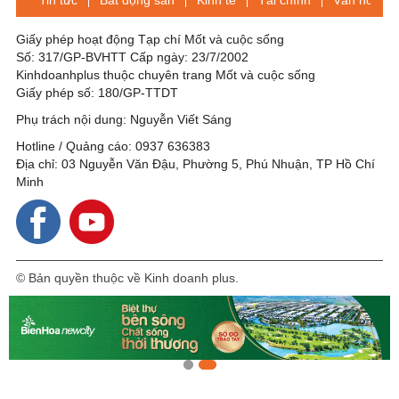
Tin tức
Bất động sản
Kinh tế
Tài chính
Văn hóa-Gi
Giấy phép hoạt động Tạp chí Mốt và cuộc sống
Số: 317/GP-BVHTT Cấp ngày: 23/7/2002
Kinhdoanhplus thuộc chuyên trang Mốt và cuộc sống
Giấy phép số: 180/GP-TTDT
Phụ trách nội dung: Nguyễn Viết Sáng
Hotline / Quảng cáo: 0937 636383
Địa chỉ: 03 Nguyễn Văn Đậu, Phường 5, Phú Nhuận, TP Hồ Chí
Minh
© Bản quyền thuộc về Kinh doanh plus.