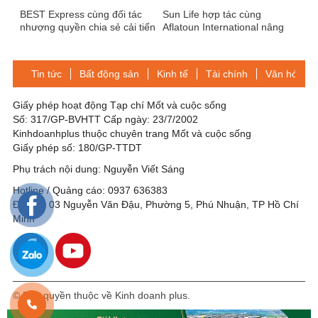
BEST Express cùng đối tác
Sun Life hợp tác cùng
nhượng quyền chia sẻ cải tiến
Aflatoun International nâng
nâng cao chất lượng dịch vụ
cao kiến thức tài chính cho
hơn 30.000 người lao động
giúp việc trên khắp châu Á
Tin tức
Bất động sản
Kinh tế
Tài chính
Văn hóa-Gi
Giấy phép hoạt động Tạp chí Mốt và cuộc sống
Số: 317/GP-BVHTT Cấp ngày: 23/7/2002
Kinhdoanhplus thuộc chuyên trang Mốt và cuộc sống
Giấy phép số: 180/GP-TTDT
Phụ trách nội dung: Nguyễn Viết Sáng
Hotline / Quảng cáo: 0937 636383
Địa chỉ: 03 Nguyễn Văn Đậu, Phường 5, Phú Nhuận, TP Hồ Chí
Minh
© Bản quyền thuộc về Kinh doanh plus.