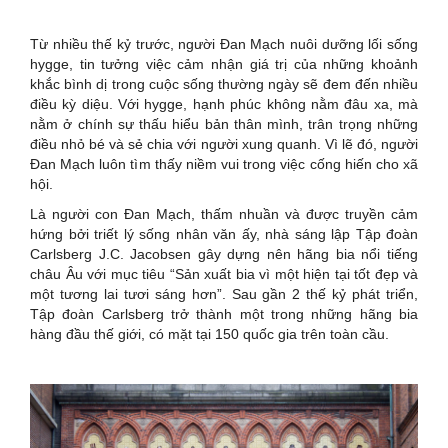
Từ nhiều thế kỷ trước, người Đan Mạch nuôi dưỡng lối sống
hygge, tin tưởng việc cảm nhận giá trị của những khoảnh
khắc bình dị trong cuộc sống thường ngày sẽ đem đến nhiều
điều kỳ diệu. Với hygge, hạnh phúc không nằm đâu xa, mà
nằm ở chính sự thấu hiểu bản thân mình, trân trọng những
điều nhỏ bé và sẻ chia với người xung quanh. Vì lẽ đó, người
Đan Mạch luôn tìm thấy niềm vui trong việc cống hiến cho xã
hội.
Là người con Đan Mạch, thấm nhuần và được truyền cảm
hứng bởi triết lý sống nhân văn ấy, nhà sáng lập Tập đoàn
Carlsberg J.C. Jacobsen gây dựng nên hãng bia nổi tiếng
châu Âu với mục tiêu “Sản xuất bia vì một hiện tại tốt đẹp và
một tương lai tươi sáng hơn”. Sau gần 2 thế kỷ phát triển,
Tập đoàn Carlsberg trở thành một trong những hãng bia
hàng đầu thế giới, có mặt tại 150 quốc gia trên toàn cầu.