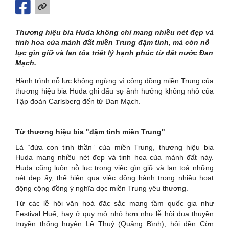
Thương hiệu bia Huda không chỉ mang nhiều nét đẹp và
tinh hoa của mảnh đất miền Trung đậm tình, mà còn nỗ
lực gìn giữ và lan tỏa triết lý hạnh phúc từ đất nước Đan
Mạch.
Hành trình nỗ lực không ngừng vì cộng đồng miền Trung của
thương hiệu bia Huda ghi dấu sự ảnh hưởng không nhỏ của
Tập đoàn Carlsberg đến từ Đan Mạch.
Từ thương hiệu bia "đậm tình miền Trung"
Là “đứa con tinh thần” của miền Trung, thương hiệu bia
Huda mang nhiều nét đẹp và tinh hoa của mảnh đất này.
Huda cũng luôn nỗ lực trong việc gìn giữ và lan toả những
nét đẹp ấy, thể hiện qua việc đồng hành trong nhiều hoạt
động cộng đồng ý nghĩa dọc miền Trung yêu thương.
Từ các lễ hội văn hoá đặc sắc mang tầm quốc gia như
Festival Huế, hay ở quy mô nhỏ hơn như lễ hội đua thuyền
truyền thống huyện Lệ Thuỷ (Quảng Bình), hội đền Cờn