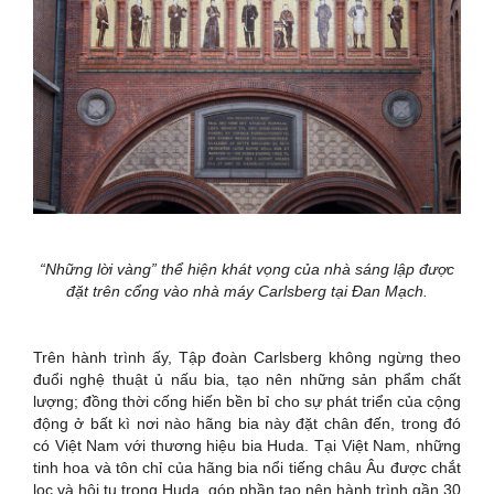
“Những lời vàng” thể hiện khát vọng của nhà sáng lập được
đặt trên cổng vào nhà máy Carlsberg tại Đan Mạch.
Trên hành trình ấy, Tập đoàn Carlsberg không ngừng theo
đuổi nghệ thuật ủ nấu bia, tạo nên những sản phẩm chất
lượng; đồng thời cống hiến bền bỉ cho sự phát triển của cộng
động ở bất kì nơi nào hãng bia này đặt chân đến, trong đó
có Việt Nam với thương hiệu bia Huda. Tại Việt Nam, những
tinh hoa và tôn chỉ của hãng bia nổi tiếng châu Âu được chắt
lọc và hội tụ trong Huda, góp phần tạo nên hành trình gần 30