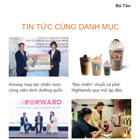
Bá Tân
TIN TỨC CÙNG DANH MỤC
Amway hợp tác chiến lược
"Đại chiến" chuỗi cà phê:
cùng viện dinh dưỡng quốc
Highlands quy mô áp đảo,
gia nâng cao sức khỏe cộng
The Coffee House tăng
đồng
trưởng gấp đôi để vượt mặt
Starbucks