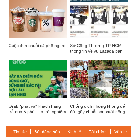
Cuộc đua chuỗi cà phê ngoại
Sở Công Thương TP HCM
thông tin về vụ Lazada bán
thiết bị lắp ráp súng
Grab “phạt vạ” khách hàng
Chống dịch nhưng không để
trễ quá 5 phút: Là trải nghiệm
đứt gãy chuỗi sản xuất nông
dịch vụ tốt hơn hay thiếu văn
sản
hóa kinh doanh?
Tin tức
Bất động sản
Kinh tế
Tài chính
Văn hóa-Gi