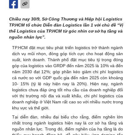
Chiều nay 30/9, Sở Công Thương và Hiệp hội Logistics
TP.HCM tổ chức Diễn đàn Logistics lần 1 với chủ đề “Vị
thế Logistics của TP.HCM từ góc nhìn cơ sở hạ tầng và
nguồn nhân lực”.
TP.HCM đặt mục tiêu phát triển logistics trở thành ngành
dịch vụ mũi nhọn, đóng góp tích cực cho hoạt động sản
xuất, kinh doanh. Thành phố đặt mục tiêu tỷ trọng đóng
góp của logistics vào GRDP đến năm 2025 là 10% và đến
năm 2030 đạt 12%; góp phần kéo giảm chi phí logistics
cả nước so với GDP quốc gia đến năm 2025 còn khoảng
10- 15% (tỷ lệ này hiện nay là 20%). Hiện nay, ngành
logistics chưa đáp ứng tốt nhu cầu của doanh nghiệp đối
với thị trường nội địa và xuất khẩu, chi phí logistics của
doanh nghiệp ở Việt Nam rất cao so với nhiều nước trong
khu vực và thế giới.
Tại diễn đàn, nhiều đại biểu cho rằng, điểm nghẽn lớn
nhất trong ngành logistics hiện nay là cơ sở hạ tầng và
nguồn nhân lực. Trong đó, điểm nghẽn của hạ tầng là do
thiếu quy hoạch đồng bộ, dễ gây hiệu ứng domino tắc