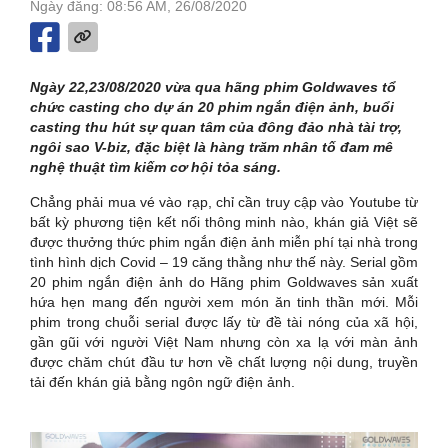
Ngày đăng: 08:56 AM, 26/08/2020
Ngày 22,23/08/2020 vừa qua hãng phim Goldwaves tổ
chức casting cho dự án 20 phim ngắn điện ảnh, buổi
casting thu hút sự quan tâm của đông đảo nhà tài trợ,
ngôi sao V-biz, đặc biệt là hàng trăm nhân tố đam mê
nghệ thuật tìm kiếm cơ hội tỏa sáng.
Chẳng phải mua vé vào rạp, chỉ cần truy cập vào Youtube từ
bất kỳ phương tiện kết nối thông minh nào, khán giả Việt sẽ
được thưởng thức phim ngắn điện ảnh miễn phí tại nhà trong
tình hình dịch Covid – 19 căng thằng như thế này. Serial gồm
20 phim ngắn điện ảnh do Hãng phim Goldwaves sản xuất
hứa hẹn mang đến người xem món ăn tinh thần mới. Mỗi
phim trong chuỗi serial được lấy từ đề tài nóng của xã hội,
gần gũi với người Việt Nam nhưng còn xa lạ với màn ảnh
được chăm chút đầu tư hơn về chất lượng nội dung, truyền
tải đến khán giả bằng ngôn ngữ điện ảnh.