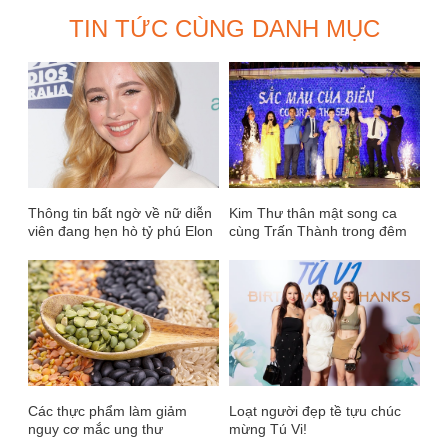
TIN TỨC CÙNG DANH MỤC
Thông tin bất ngờ về nữ diễn
Kim Thư thân mật song ca
viên đang hẹn hò tỷ phú Elon
cùng Trấn Thành trong đêm
Musk
tiệc “Sắc màu của biển”
Các thực phẩm làm giảm
Loạt người đẹp tề tựu chúc
nguy cơ mắc ung thư
mừng Tú Vi!