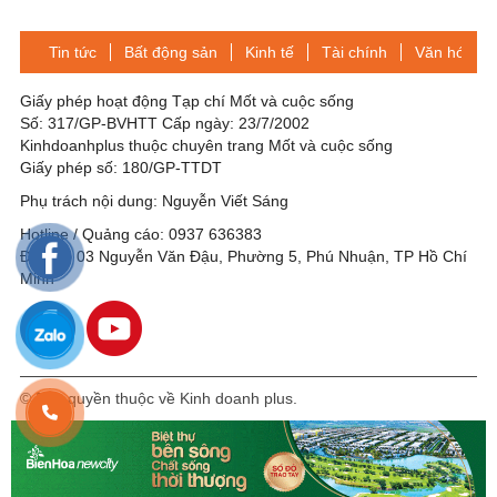
Tin tức
Bất động sản
Kinh tế
Tài chính
Văn hóa-Gi
Giấy phép hoạt động Tạp chí Mốt và cuộc sống
Số: 317/GP-BVHTT Cấp ngày: 23/7/2002
Kinhdoanhplus thuộc chuyên trang Mốt và cuộc sống
Giấy phép số: 180/GP-TTDT
Phụ trách nội dung: Nguyễn Viết Sáng
Hotline / Quảng cáo: 0937 636383
Địa chỉ: 03 Nguyễn Văn Đậu, Phường 5, Phú Nhuận, TP Hồ Chí
Minh
© Bản quyền thuộc về Kinh doanh plus.