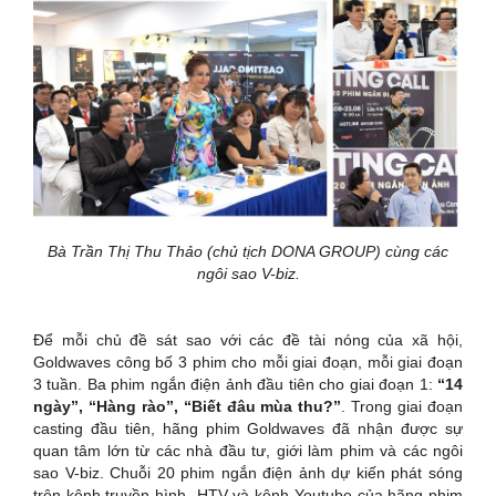
Bà Trần Thị Thu Thảo (chủ tịch DONA GROUP) cùng các
ngôi sao V-biz.
Để mỗi chủ đề sát sao với các đề tài nóng của xã hội,
Goldwaves công bố 3 phim cho mỗi giai đoạn, mỗi giai đoạn
3 tuần. Ba phim ngắn điện ảnh đầu tiên cho giai đoạn 1:
“14
ngày”, “Hàng rào”, “Biết đâu mùa thu?”
. Trong giai đoạn
casting đầu tiên, hãng phim Goldwaves đã nhận được sự
quan tâm lớn từ các nhà đầu tư, giới làm phim và các ngôi
sao V-biz. Chuỗi 20 phim ngắn điện ảnh dự kiến phát sóng
trên kênh truyền hình HTV và kênh Youtube của hãng phim