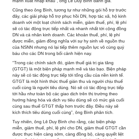
mạnh xuất nhập khẩu”, ông Lê Duy Bình đánh giá.
Cũng theo ông Bình, tương tự như những gói hỗ trợ trước
đây, các giải pháp hỗ trợ phục hồi DN, hợp tác xã, hộ kinh
doanh với một loạt chính sách miễn, giảm thuế, phí, lệ phí
sẽ có tác động trực tiếp nhất và nhanh nhất tới cộng đồng
DN và cá nhân kinh doanh. Các khoản thuế, phí, lệ phí
được miễn, giảm đồng nghĩa với sự hy sinh về nguồn thu
của NSNN nhưng nó lại tiếp thêm nguồn lực vô cùng quý
báu cho các DN trong bối cảnh hiện nay.
“Trong các chính sách đó, giảm thuế giá trị gia tăng
(GTGT) là một biện pháp mạnh mẽ và táo bạo. Biện pháp
này sẽ có tác động trực tiếp tới tổng cầu của nền kinh tế.
GTGT là một hình thức thuế gián thu và người chịu thuế
cuối cùng là người tiêu dùng. Nó sẽ có tác động trực tiếp
tới hầu như toàn bộ các giao dịch trên thị trường theo
hướng hàng hóa và dịch vụ tiêu dùng sẽ có mức giá cuối
cùng sau thuế GTGT thấp hơn trước đây. Điều này sẽ
kích thích tiêu dùng cuối cùng”, ông Bình phân tích.
Tuy nhiên, ông Lê Duy Bình cho rằng, các biện pháp
miễn, giảm thuế, phí, lệ phí cho DN, giảm thuế GTGT cần
được thực hiện càng sớm, càng đồng bộ, càng quyết liệt