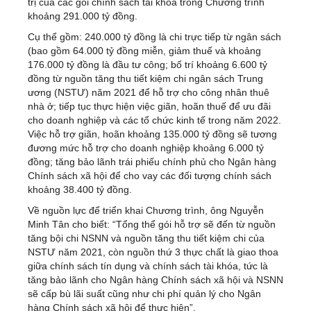
trị của các gói chính sách tài khóa trong Chương trình
khoảng 291.000 tỷ đồng.
Cụ thể gồm: 240.000 tỷ đồng là chi trực tiếp từ ngân sách
(bao gồm 64.000 tỷ đồng miễn, giảm thuế và khoảng
176.000 tỷ đồng là đầu tư công; bố trí khoảng 6.600 tỷ
đồng từ nguồn tăng thu tiết kiệm chi ngân sách Trung
ương (NSTƯ) năm 2021 để hỗ trợ cho công nhân thuê
nhà ở; tiếp tục thực hiện việc giãn, hoãn thuế để ưu đãi
cho doanh nghiệp và các tổ chức kinh tế trong năm 2022.
Việc hỗ trợ giãn, hoãn khoảng 135.000 tỷ đồng sẽ tương
đương mức hỗ trợ cho doanh nghiệp khoảng 6.000 tỷ
đồng; tăng bảo lãnh trái phiếu chính phủ cho Ngân hàng
Chính sách xã hội để cho vay các đối tượng chính sách
khoảng 38.400 tỷ đồng.
Về nguồn lực để triển khai Chương trình, ông Nguyễn
Minh Tân cho biết: “Tổng thể gói hỗ trợ sẽ đến từ nguồn
tăng bội chi NSNN và nguồn tăng thu tiết kiệm chi của
NSTƯ năm 2021, còn nguồn thứ 3 thực chất là giao thoa
giữa chính sách tín dụng và chính sách tài khóa, tức là
tăng bảo lãnh cho Ngân hàng Chính sách xã hội và NSNN
sẽ cấp bù lãi suất cũng như chi phí quản lý cho Ngân
hàng Chính sách xã hội để thực hiện”.