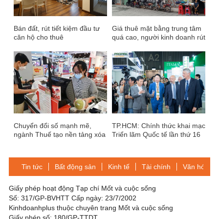
Bán đất, rút tiết kiệm đầu tư
Giá thuê mặt bằng trung tâm
căn hộ cho thuê
quá cao, người kinh doanh rút
về vùng ven TP.HCM
Chuyển đổi số mạnh mẽ,
TP.HCM: Chính thức khai mạc
ngành Thuế tạo nền tảng xóa
Triển lãm Quốc tế lần thứ 16
bỏ thuế khoán từ năm 2026
về công nghệ xử lý, chế biến
& đóng gói bao bì tại Việt
Nam
Tin tức
Bất động sản
Kinh tế
Tài chính
Văn hóa-Gi
Giấy phép hoạt động Tạp chí Mốt và cuộc sống
Số: 317/GP-BVHTT Cấp ngày: 23/7/2002
Kinhdoanhplus thuộc chuyên trang Mốt và cuộc sống
Giấy phép số: 180/GP-TTDT