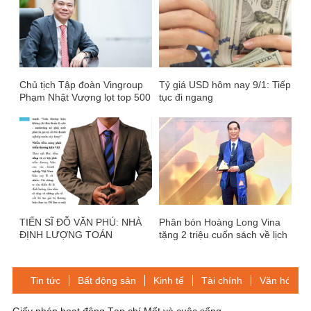
Chủ tịch Tập đoàn Vingroup
Tỷ giá USD hôm nay 9/1: Tiếp
Phạm Nhật Vượng lọt top 500
tục đi ngang
tỷ phú thế giới
TIẾN SĨ ĐỖ VĂN PHÚ: NHÀ
Phân bón Hoàng Long Vina
ĐỊNH LƯỢNG TOÁN
tặng 2 triệu cuốn sách về lịch
THƯƠNG HIỆU QUỐC TẾ
sử cho học sinh cấp tiểu học
‘SỨ MỆNH TẠO GIÁ TRỊ TỶ
vùng sâu, vùng xa.
ĐÔ CHO THƯƠNG HIỆU
Tin tức
Bất động sản
Kinh tế
Tài chính
Văn hóa-Gi
VIỆT’