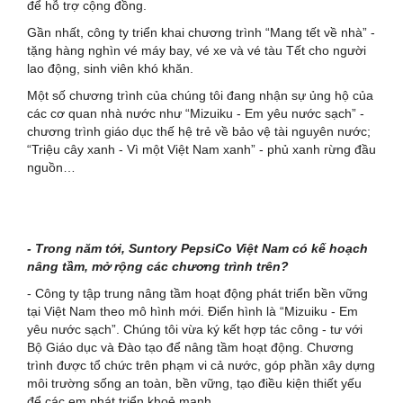
để hỗ trợ cộng đồng.
Gần nhất, công ty triển khai chương trình “Mang tết về nhà” -
tặng hàng nghìn vé máy bay, vé xe và vé tàu Tết cho người
lao động, sinh viên khó khăn.
Một số chương trình của chúng tôi đang nhận sự ủng hộ của
các cơ quan nhà nước như “Mizuiku - Em yêu nước sạch” -
chương trình giáo dục thế hệ trẻ về bảo vệ tài nguyên nước;
“Triệu cây xanh - Vì một Việt Nam xanh” - phủ xanh rừng đầu
nguồn…
- Trong năm tới, Suntory PepsiCo Việt Nam có kế hoạch
nâng tầm, mở rộng các chương trình trên?
- Công ty tập trung nâng tầm hoạt động phát triển bền vững
tại Việt Nam theo mô hình mới. Điển hình là “Mizuiku - Em
yêu nước sạch”. Chúng tôi vừa ký kết hợp tác công - tư với
Bộ Giáo dục và Đào tạo để nâng tầm hoạt động. Chương
trình được tổ chức trên phạm vi cả nước, góp phần xây dựng
môi trường sống an toàn, bền vững, tạo điều kiện thiết yếu
để các em phát triển khoẻ mạnh.