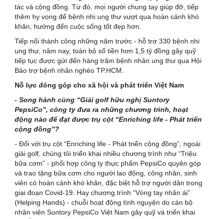
tác và cộng đồng. Từ đó, mọi người chung tay giúp đỡ, tiếp
thêm hy vọng để bệnh nhi ung thư vượt qua hoàn cảnh khó
khăn, hướng đến cuộc sống tốt đẹp hơn.
Tiếp nối thành công những năm trước - hỗ trợ 330 bệnh nhi
ung thư, năm nay, toàn bộ số tiền hơn 1,5 tỷ đồng gây quỹ
tiếp tục được gửi đến hàng trăm bệnh nhân ung thư qua Hội
Bảo trợ bệnh nhân nghèo TP.HCM.
Nỗ lực đóng góp cho xã hội và phát triển Việt Nam
- Song hành cùng “Giải golf hữu nghị Suntory
PepsiCo”, công ty đưa ra những chương trình, hoạt
động nào để đạt được trụ cột “Enriching life - Phát triển
cộng đồng”?
-
Đối với trụ cột “Enriching life - Phát triển cộng đồng”, ngoài
giải golf, chúng tôi triển khai nhiều chương trình như “Triệu
bữa cơm” - phối hợp công ty thực phẩm PepsiCo quyên góp
và trao tặng bữa cơm cho người lao động, công nhân, sinh
viên có hoàn cảnh khó khăn, đặc biệt hỗ trợ người dân trong
giai đoạn Covid-19. Hay chương trình “Vòng tay nhân ái”
(Helping Hands) - chuỗi hoạt động tình nguyện do cán bộ
nhân viên Suntory PepsiCo Việt Nam gây quỹ và triển khai