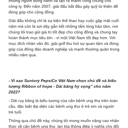
những người đồng hành và tạo ra thành công chung cho
công ty. Đến năm 2007, giải đấu bắt đầu gây quỹ từ thiện để
đóng góp cho cộng đồng.
Giải đấu không chỉ là sự kiện thể thao hay cuộc gặp mặt cuối
năm mà còn là sợi dây gắn kết những tấm lòng hảo tâm, nơi
chúng tôi trao gửi giá trị tốt đẹp cho cộng đồng và chung tay
hoàn thành mục tiêu lớn - vì một Việt Nam tốt đẹp hơn. Với
mục đích nhân văn đó, giải golf thu hút sự quan tâm và đóng
góp của đông đảo doanh nghiệp và mạnh thường quân trong
nhiều năm qua.
- Vì sao Suntory PepsiCo Việt Nam chọn chủ đề và biểu
tượng Ribbon of hope - Dải băng hy vọng” cho năm
2022?
- Dải ruy băng là biểu tượng của căn bệnh ung thư trên toàn
cầu, đặc biệt đại diện các bệnh ung thư ở trẻ em và người
trẻ tuổi.
Thông qua chủ đề này, chúng tôi mong muốn nâng cao nhận
thức về căn bệnh ung thư, lan tỏa thông điệp ý nghĩa cho đối