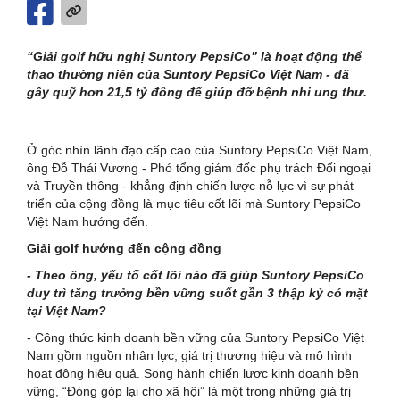
“Giải golf hữu nghị Suntory PepsiCo” là hoạt động thể
thao thường niên của Suntory PepsiCo Việt Nam - đã
gây quỹ hơn 21,5 tỷ đồng để giúp đỡ bệnh nhi ung thư.
Ở góc nhìn lãnh đạo cấp cao của Suntory PepsiCo Việt Nam,
ông Đỗ Thái Vương - Phó tổng giám đốc phụ trách Đối ngoại
và Truyền thông - khẳng định chiến lược nỗ lực vì sự phát
triển của cộng đồng là mục tiêu cốt lõi mà Suntory PepsiCo
Việt Nam hướng đến.
Giải golf hướng đến cộng đồng
- Theo ông, yếu tố cốt lõi nào đã giúp Suntory PepsiCo
duy trì tăng trưởng bền vững suốt gần 3 thập kỷ có mặt
tại Việt Nam?
- Công thức kinh doanh bền vững của Suntory PepsiCo Việt
Nam gồm nguồn nhân lực, giá trị thương hiệu và mô hình
hoạt động hiệu quả. Song hành chiến lược kinh doanh bền
vững, “Đóng góp lại cho xã hội” là một trong những giá trị