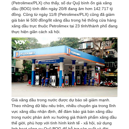
(Petrolimex/PLX) cho thấy, số dư Quỹ bình ổn giá xăng
dầu (BOG) tính đến ngày 20/8 đang âm hơn 142.717 tỷ
đồng. Cũng từ ngày 11/8 (Petrolimex/PLX) cũng đã giảm
giá bán lẻ 500 đồng/lit xăng dầu trong hệ thống cửa hàng
xăng dầu trực thuộc Petrolimex tại 23 tỉnh/thành phố đang
thực hiện giãn cách xã hội.
Giá xăng dầu trong nước được dự báo sẽ giảm mạnh.
Theo những dữ liệu nêu trên, nhiều chuyên gia trong lĩnh
vực xăng dầu nhận định, để đảm bảo giá bán xăng dầu
trong nước phản ánh xu hướng giá thành phẩm xăng dầu
thế giới, phù hợp với tình hình kinh tế - xã hội, sử dụng
linh hoạt công cụ Quỹ BOG để hỗ trợ sản xuất và đời