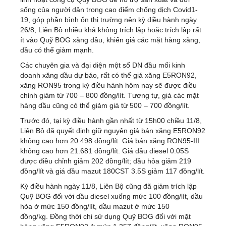
sống của người dân trong cao điểm chống dịch Covid1-
19, góp phần bình ổn thị trường nên kỳ điều hành ngày
26/8, Liên Bộ nhiều khả không trích lập hoặc trích lập rất
ít vào Quỹ BOG xăng dầu, khiến giá các mặt hàng xăng,
dầu có thể giảm mạnh.
Các chuyên gia và đại diện một số DN đầu mối kinh
doanh xăng dầu dự báo, rất có thể giá xăng E5RON92,
xăng RON95 trong kỳ điều hành hôm nay sẽ được điều
chỉnh giảm từ 700 – 800 đồng/lít. Tương tự, giá các mặt
hàng dầu cũng có thể giảm giá từ 500 – 700 đồng/lít.
Trước đó, tại kỳ điều hành gần nhất từ 15h00 chiều 11/8,
Liên Bộ đã quyết định giữ nguyên giá bán xăng E5RON92
không cao hơn 20.498 đồng/lít. Giá bán xăng RON95-III
không cao hơn 21.681 đồng/lít. Giá dầu diesel 0.05S
được điều chỉnh giảm 202 đồng/lít; dầu hỏa giảm 219
đồng/lít và giá dầu mazut 180CST 3.5S giảm 117 đồng/lít.
Kỳ điều hành ngày 11/8, Liên Bộ cũng đã giảm trích lập
Quỹ BOG đối với dầu diesel xuống mức 100 đồng/lít, dầu
hỏa ở mức 150 đồng/lít, dầu mazut ở mức 150
đồng/kg. Đồng thời chi sử dụng Quỹ BOG đối với mặt