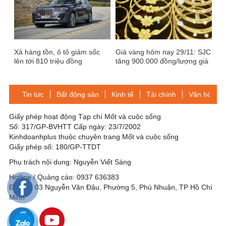
Xả hàng tồn, ô tô giảm sốc
Giá vàng hôm nay 29/11: SJC
lên tới 810 triệu đồng
tăng 900.000 đồng/lượng giá
bán ra
Tin tức
Bất động sản
Kinh tế
Tài chính
Văn hóa-Gi
Giấy phép hoạt động Tạp chí Mốt và cuộc sống
Số: 317/GP-BVHTT Cấp ngày: 23/7/2002
Kinhdoanhplus thuộc chuyên trang Mốt và cuộc sống
Giấy phép số: 180/GP-TTDT
Phụ trách nội dung: Nguyễn Viết Sáng
Hotline / Quảng cáo: 0937 636383
Địa chỉ: 03 Nguyễn Văn Đậu, Phường 5, Phú Nhuận, TP Hồ Chí
Minh