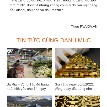
hàng xăng E5RON92 ở mức 1.257 đồng/lít, xăng RON95
ở mức 301 đồng/lít nhưng không chi quỹ đối với mặt hàng
dầu diesel, dầu hỏa và dầu mazut./.
Theo PV/VOV.VN
TIN TỨC CÙNG DANH MỤC
Bà Rịa – Vũng Tàu đủ hàng
Giá vàng ngày 30/8/2022:
hoá thiết yếu cho 14 ngày
Vàng quay đầu tăng nhẹ
giãn cách xã hội tiếp theo