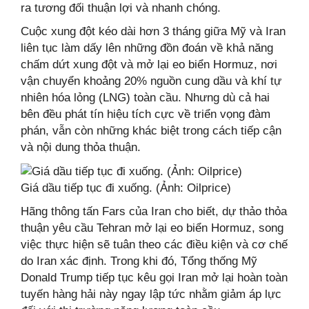
ra tương đối thuận lợi và nhanh chóng.
Cuộc xung đột kéo dài hơn 3 tháng giữa Mỹ và Iran
liên tục làm dấy lên những đồn đoán về khả năng
chấm dứt xung đột và mở lại eo biển Hormuz, nơi
vận chuyển khoảng 20% nguồn cung dầu và khí tự
nhiên hóa lỏng (LNG) toàn cầu. Nhưng dù cả hai
bên đều phát tín hiệu tích cực về triển vọng đàm
phán, vẫn còn những khác biệt trong cách tiếp cận
và nội dung thỏa thuận.
Giá dầu tiếp tục đi xuống. (Ảnh: Oilprice)
Hãng thông tấn Fars của Iran cho biết, dự thảo thỏa
thuận yêu cầu Tehran mở lại eo biển Hormuz, song
việc thực hiện sẽ tuân theo các điều kiện và cơ chế
do Iran xác định. Trong khi đó, Tổng thống Mỹ
Donald Trump tiếp tục kêu gọi Iran mở lại hoàn toàn
tuyến hàng hải này ngay lập tức nhằm giảm áp lực