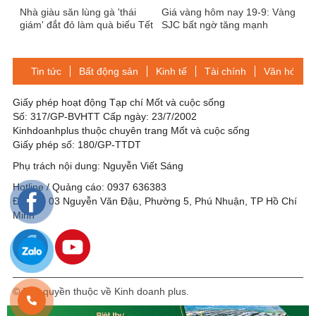
Nhà giàu săn lùng gà 'thái
Giá vàng hôm nay 19-9: Vàng
giám' đắt đỏ làm quà biếu Tết
SJC bất ngờ tăng mạnh
Tin tức
Bất động sản
Kinh tế
Tài chính
Văn hóa-Gi
Giấy phép hoạt động Tạp chí Mốt và cuộc sống
Số: 317/GP-BVHTT Cấp ngày: 23/7/2002
Kinhdoanhplus thuộc chuyên trang Mốt và cuộc sống
Giấy phép số: 180/GP-TTDT
Phụ trách nội dung: Nguyễn Viết Sáng
Hotline / Quảng cáo: 0937 636383
Địa chỉ: 03 Nguyễn Văn Đậu, Phường 5, Phú Nhuận, TP Hồ Chí
Minh
© Bản quyền thuộc về Kinh doanh plus.