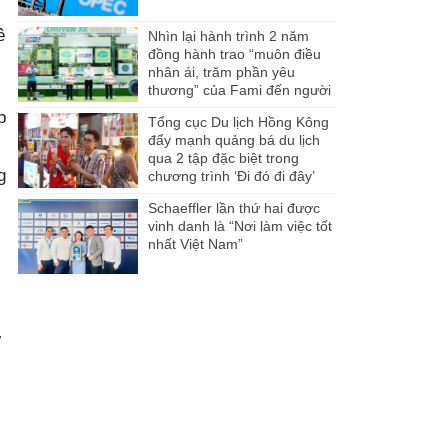
ê
Nhìn lại hành trình 2 năm
đồng hành trao “muôn điều
nhân ái, trăm phần yêu
thương” của Fami đến người
dân Miền Tây
p
Tổng cục Du lịch Hồng Kông
đẩy mạnh quảng bá du lịch
qua 2 tập đặc biệt trong
g
chương trình ‘Đi đó đi đây’
Schaeffler lần thứ hai được
vinh danh là “Nơi làm việc tốt
nhất Việt Nam”
ư