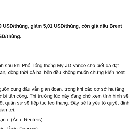
9 USD/thùng, giảm 5,01 USD/thùng, còn giá dầu Brent
SD/thùng.
 sau khi Phó Tổng thống Mỹ JD Vance cho biết đã đạt
ran, đồng thời cả hai bên đều không muốn chứng kiến hoạt
nguồn cung dầu vẫn gián đoạn, trong khi các cơ sở hạ tầng
ơ bị tấn công. Thị trường lúc này đang chờ xem tình hình sẽ
t quân sự sẽ tiếp tục leo thang. Đây sẽ là yếu tố quyết địn
ian tới.