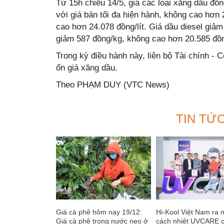
Từ 15h chiều 14/5, giá các loại xăng dầu đồ
với giá bán tối đa hiện hành, không cao hơn
cao hơn 24.078 đồng/lít. Giá dầu diesel giả
giảm 587 đồng/kg, không cao hơn 20.585 đồ
Trong kỳ điều hành này, liên bộ Tài chính - 
ổn giá xăng dầu.
Theo PHẠM DUY (VTC News)
TIN TỨ
Giá cà phê hôm nay 19/12:
Hi-Kool Việt Nam ra 
Giá cà phê trong nước neo ở
cách nhiệt UVCARE 