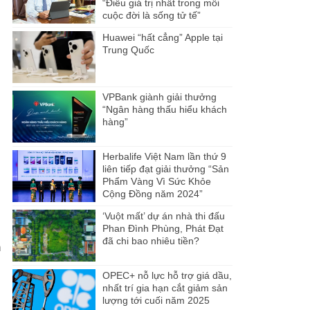
“Điều giá trị nhất trong mỗi
cuộc đời là sống tử tế”
Huawei “hất cẳng” Apple tại
Trung Quốc
VPBank giành giải thưởng
“Ngân hàng thấu hiểu khách
hàng”
Herbalife Việt Nam lần thứ 9
liên tiếp đạt giải thưởng “Sản
Phẩm Vàng Vì Sức Khỏe
Cộng Đồng năm 2024”
‘Vuột mất’ dự án nhà thi đấu
Phan Đình Phùng, Phát Đạt
đã chi bao nhiêu tiền?
h
OPEC+ nỗ lực hỗ trợ giá dầu,
nhất trí gia hạn cắt giảm sản
lượng tới cuối năm 2025