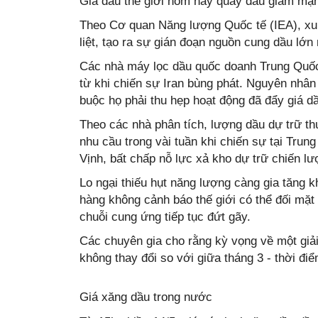
Giá dầu thế giới hôm nay quay đầu giảm mạn
Theo Cơ quan Năng lượng Quốc tế (IEA), xun
liệt, tạo ra sự gián đoạn nguồn cung dầu lớn 
Các nhà máy lọc dầu quốc doanh Trung Quốc 
từ khi chiến sự Iran bùng phát. Nguyên nhân 
buộc họ phải thu hẹp hoạt động đã đẩy giá dầ
Theo các nhà phân tích, lượng dầu dự trữ t
nhu cầu trong vài tuần khi chiến sự tại Tru
Vịnh, bất chấp nỗ lực xả kho dự trữ chiến lư
Lo ngại thiếu hụt năng lượng càng gia tăng 
hàng không cảnh báo thế giới có thể đối mặt 
chuỗi cung ứng tiếp tục đứt gãy.
Các chuyên gia cho rằng kỳ vọng về một giải
không thay đổi so với giữa tháng 3 - thời đ
Giá xăng dầu trong nước