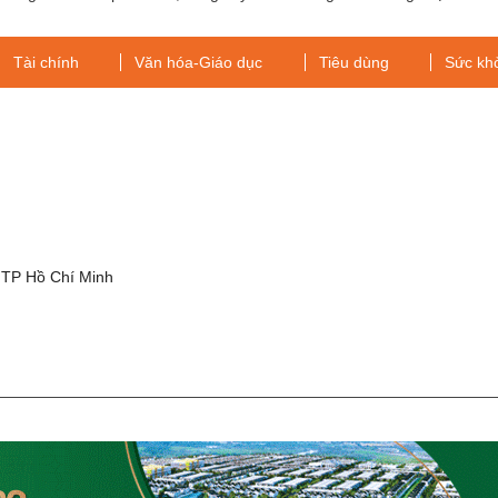
giảm
chống hàng giả, hàng nhái
Tài chính
Văn hóa-Giáo dục
Tiêu dùng
Sức kh
g
 TP Hồ Chí Minh