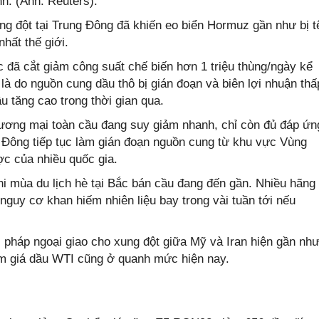
h. (Ảnh: Reuters).
g đột tại Trung Đông đã khiến eo biển Hormuz gần như bị t
nhất thế giới.
đã cắt giảm công suất chế biến hơn 1 triệu thùng/ngày kể
là do nguồn cung dầu thô bị gián đoạn và biên lợi nhuận thấ
u tăng cao trong thời gian qua.
hương mại toàn cầu đang suy giảm nhanh, chỉ còn đủ đáp ứn
ng Đông tiếp tục làm gián đoạn nguồn cung từ khu vực Vùng
ợc của nhiều quốc gia.
khi mùa du lịch hè tại Bắc bán cầu đang đến gần. Nhiều hãng
nguy cơ khan hiếm nhiên liệu bay trong vài tuần tới nếu
 pháp ngoại giao cho xung đột giữa Mỹ và Iran hiện gần nh
iểm giá dầu WTI cũng ở quanh mức hiện nay.