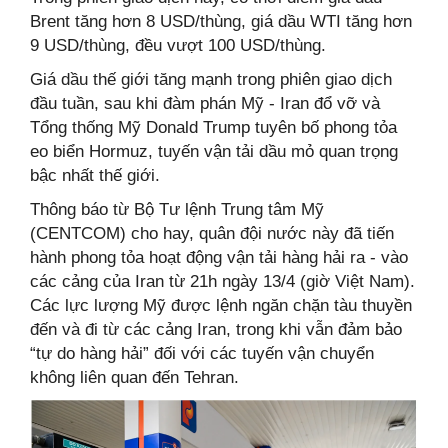
Brent tăng hơn 8 USD/thùng, giá dầu WTI tăng hơn
9 USD/thùng, đều vượt 100 USD/thùng.
Giá dầu thế giới tăng mạnh trong phiên giao dịch
đầu tuần, sau khi đàm phán Mỹ - Iran đổ vỡ và
Tổng thống Mỹ Donald Trump tuyên bố phong tỏa
eo biển Hormuz, tuyến vận tải dầu mỏ quan trọng
bậc nhất thế giới.
Thông báo từ Bộ Tư lệnh Trung tâm Mỹ
(CENTCOM) cho hay, quân đội nước này đã tiến
hành phong tỏa hoạt động vận tải hàng hải ra - vào
các cảng của Iran từ 21h ngày 13/4 (giờ Việt Nam).
Các lực lượng Mỹ được lệnh ngăn chặn tàu thuyền
đến và đi từ các cảng Iran, trong khi vẫn đảm bảo
“tự do hàng hải” đối với các tuyến vận chuyển
không liên quan đến Tehran.