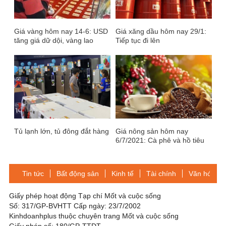
Giá vàng hôm nay 14-6: USD
Giá xăng dầu hôm nay 29/1:
tăng giá dữ dội, vàng lao
Tiếp tục đi lên
xuống dốc
Tủ lạnh lớn, tủ đông đắt hàng
Giá nông sản hôm nay
6/7/2021: Cà phê và hồ tiêu
tiếp tục giảm mạnh
Tin tức
Bất động sản
Kinh tế
Tài chính
Văn hóa-Gi
Giấy phép hoạt động Tạp chí Mốt và cuộc sống
Số: 317/GP-BVHTT Cấp ngày: 23/7/2002
Kinhdoanhplus thuộc chuyên trang Mốt và cuộc sống
Giấy phép số: 180/GP-TTDT