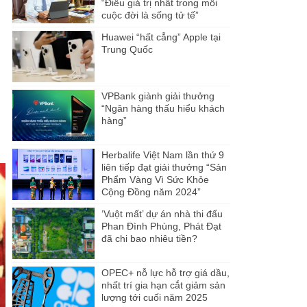
“Điều giá trị nhất trong mỗi
cuộc đời là sống tử tế”
Huawei “hất cẳng” Apple tại
Trung Quốc
VPBank giành giải thưởng
“Ngân hàng thấu hiểu khách
hàng”
Herbalife Việt Nam lần thứ 9
liên tiếp đạt giải thưởng “Sản
Phẩm Vàng Vì Sức Khỏe
Cộng Đồng năm 2024”
‘Vuột mất’ dự án nhà thi đấu
Phan Đình Phùng, Phát Đạt
đã chi bao nhiêu tiền?
OPEC+ nỗ lực hỗ trợ giá dầu,
nhất trí gia hạn cắt giảm sản
lượng tới cuối năm 2025