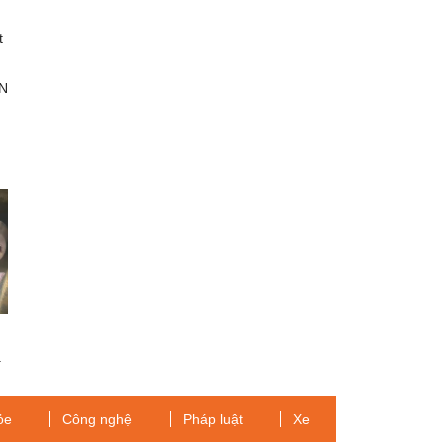
t
N
ả
ỏe
Công nghệ
Pháp luật
Xe