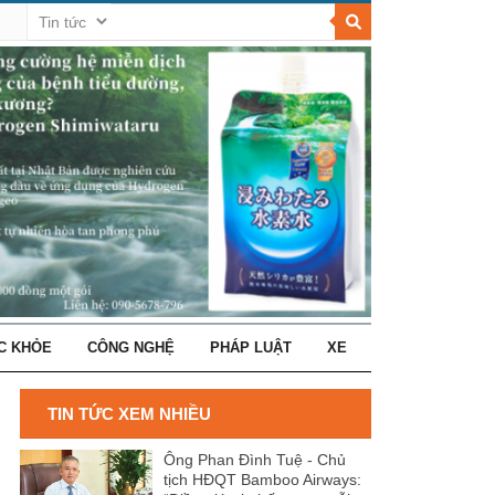
C KHỎE
CÔNG NGHỆ
PHÁP LUẬT
XE
TIN TỨC XEM NHIỀU
Ông Phan Đình Tuệ - Chủ
tịch HĐQT Bamboo Airways: