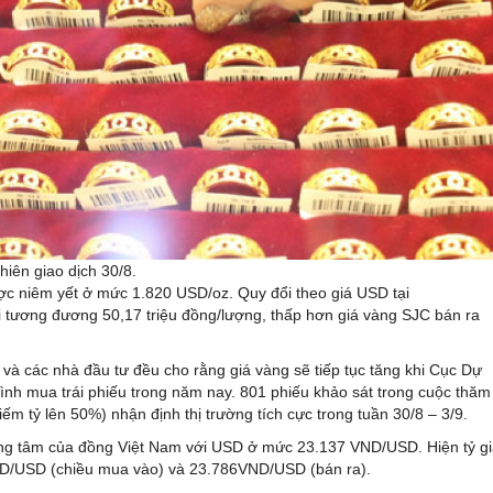
iên giao dịch 30/8.
 được niêm yết ở mức 1.820 USD/oz. Quy đổi theo giá USD tại
 tương đương 50,17 triệu đồng/lượng, thấp hơn giá vàng SJC bán ra
 và các nhà đầu tư đều cho rằng giá vàng sẽ tiếp tục tăng khi Cục Dự
ình mua trái phiếu trong năm nay. 801 phiếu khảo sát trong cuộc thăm
iếm tỷ lên 50%) nhận định thị trường tích cực trong tuần 30/8 – 3/9.
ung tâm của đồng Việt Nam với USD ở mức 23.137 VND/USD. Hiện tỷ g
ND/USD (chiều mua vào) và 23.786VND/USD (bán ra).