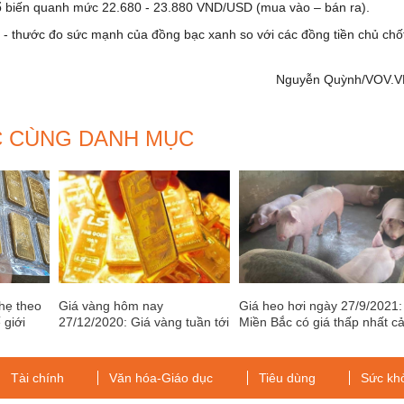
 biến quanh mức 22.680 - 23.880 VND/USD (mua vào – bán ra).
Y) - thước đo sức mạnh của đồng bạc xanh so với các đồng tiền chủ chố
Nguyễn Quỳnh/VOV.V
C CÙNG DANH MỤC
hẹ theo
Giá vàng hôm nay
Giá heo hơi ngày 27/9/2021:
 giới
27/12/2020: Giá vàng tuần tới
Miền Bắc có giá thấp nhất c
tăng hay giảm?
nước
Tài chính
Văn hóa-Giáo dục
Tiêu dùng
Sức kh