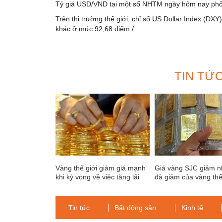
Tỷ giá USD/VND tại một số NHTM ngày hôm nay phổ
Trên thị trường thế giới, chỉ số US Dollar Index (DX
khác ở mức 92,68 điểm./.
TIN TỨ
Vàng thế giới giảm giá mạnh
Giá vàng SJC giảm n
khi kỳ vọng về việc tăng lãi
đà giảm của vàng thế
suất của Mỹ ngày càng lớn,
nhưng giá vàng trong nước
giảm không đáng kể, hiện
Tin tức
Bất động sản
Kinh tế
vẫn trên 70 tri