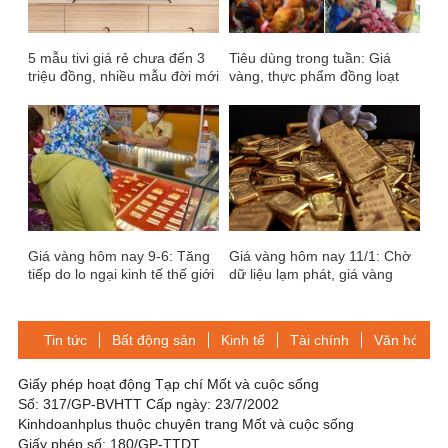
5 mẫu tivi giá rẻ chưa đến 3
Tiêu dùng trong tuần: Giá
triệu đồng, nhiều mẫu đời mới
vàng, thực phẩm đồng loạt
2020 đáng mua đang giảm
giảm sâu
giá
Giá vàng hôm nay 9-6: Tăng
Giá vàng hôm nay 11/1: Chờ
tiếp do lo ngại kinh tế thế giới
dữ liệu lạm phát, giá vàng
suy yếu
giảm nhẹ
Tin tức
Bất động sản
Kinh tế
Tài chính
Văn hóa-Gi
Giấy phép hoạt động Tạp chí Mốt và cuộc sống
Số: 317/GP-BVHTT Cấp ngày: 23/7/2002
Kinhdoanhplus thuộc chuyên trang Mốt và cuộc sống
Giấy phép số: 180/GP-TTDT