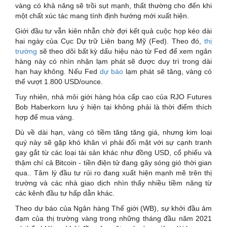
vàng có khả năng sẽ trồi sụt mạnh, thất thường cho đến khi
một chất xúc tác mang tính định hướng mới xuất hiện.
Giới đầu tư vẫn kiên nhẫn chờ đợi kết quả cuộc họp kéo dài
hai ngày của Cục Dự trữ Liên bang Mỹ (Fed). Theo đó,
thị
trường
sẽ theo dõi bất kỳ dấu hiệu nào từ Fed để xem ngân
hàng này có nhìn nhận lạm phát sẽ được duy trì trong dài
hạn hay không. Nếu Fed
dự báo
lạm phát sẽ tăng, vàng có
thể vượt 1.800 USD/ounce.
Tuy nhiên, nhà môi giới hàng hóa cấp cao của RJO Futures
Bob Haberkorn lưu ý hiện tại không phải là thời điểm thích
hợp để mua vàng.
Dù về dài hạn, vàng có tiềm tăng tăng giá, nhưng kim loại
quý này sẽ gặp khó khăn vì phải đối mặt với sự cạnh tranh
gay gắt từ các loại tài sản khác như đồng USD, cổ phiếu và
thậm chí cả Bitcoin - tiền điện tử đang gây sóng gió thời gian
qua.. Tâm lý đầu tư rủi ro đang xuất hiện mạnh mẽ trên thị
trường và các nhà giao dịch nhìn thấy nhiều tiềm năng từ
các kênh đầu tư hấp dẫn khác.
Theo dự báo của Ngân hàng Thế giới (WB), sự khởi đầu ảm
đạm của thị trường vàng trong những tháng đầu năm 2021