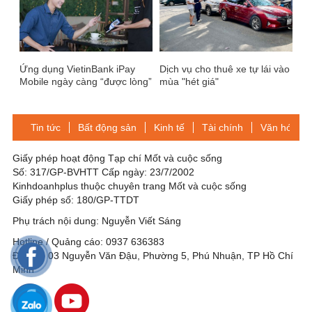
Ứng dụng VietinBank iPay
Dịch vụ cho thuê xe tự lái vào
Mobile ngày càng “được lòng”
mùa "hét giá"
người dùng
Tin tức
Bất động sản
Kinh tế
Tài chính
Văn hóa-Gi
Giấy phép hoạt động Tạp chí Mốt và cuộc sống
Số: 317/GP-BVHTT Cấp ngày: 23/7/2002
Kinhdoanhplus thuộc chuyên trang Mốt và cuộc sống
Giấy phép số: 180/GP-TTDT
Phụ trách nội dung: Nguyễn Viết Sáng
Hotline / Quảng cáo: 0937 636383
Địa chỉ: 03 Nguyễn Văn Đậu, Phường 5, Phú Nhuận, TP Hồ Chí
Minh