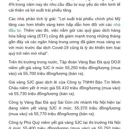
4% trong năm nay do nhu cầu đầu tư suy yếu do nền kinh tế
cải thiện và lợi suất trái phiếu tăng.
Các nhà phân tích lý giải: "Lợi suất trái phiếu chính phủ Mỹ
tăng cao hơn khiến vàng kém hấp dẫn hơn đối với các
nhà
đầu tư
. Thêm vào đó, việc nắm giữ các quỹ giao dịch hàng
hóa bằng vàng (ETF) cũng đã giảm mạnh trong những tháng
gần đây và các ngân hàng trung ương đã giảm mua vàng so
với mức trước đại dịch Covid-19 cũng là lý do khiến kim loại
quý trở nên mờ nhạt".
Trên thị trường trong nước, Tập đoàn Vàng Bạc Đá quý DOJI
niêm yết giá vàng SJC ở mức 55,250 triệu đồng/lượng (mua
vào) và 55,700 triệu đồng/lượng (bán ra).
Giá vàng SJC giao dịch lẻ của Công ty TNHH Bảo Tín Minh
Châu niêm yết ở mức giá 55.410 triệu đồng/lượng (mua vào)
và 55,730 triệu đồng/lượng (bán ra).
Công ty Vàng Bạc Đá quý Sài Gòn chi nhánh Hà Nội hiện tại
đang niêm yết vàng SJC ở mức: 55,370 triệu đồng/lượng
(mua vào) và 55,770 triệu đồng/lượng (bán ra).
Công ty Phú Quý niêm yết giá vàng SJC tại thị trường Hà Nội
ở mức 55,400 triệu đồng/lượng (mua vào) và 55,750 triệu