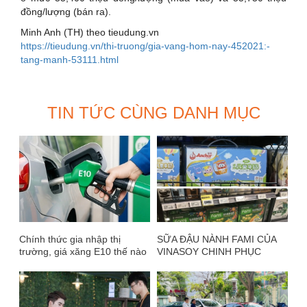
đồng/lượng (bán ra).
Minh Anh (TH) theo tieudung.vn
https://tieudung.vn/thi-truong/gia-vang-hom-nay-452021:-
tang-manh-53111.html
TIN TỨC CÙNG DANH MỤC
Chính thức gia nhập thị
SỮA ĐẬU NÀNH FAMI CỦA
trường, giá xăng E10 thế nào
VINASOY CHINH PHỤC
so với xăng khoáng?
THÀNH CÔNG THỊ TRƯỜNG
TRUNG QUỐC VÀ NHẬT
BẢN