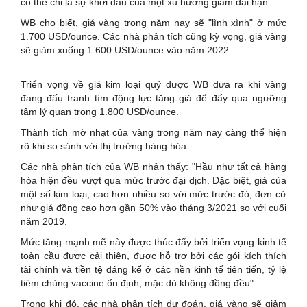
có thể chỉ là sự khởi đầu của một xu hướng giảm dài hạn.
WB cho biết, giá vàng trong năm nay sẽ "lình xình" ở mức
1.700 USD/ounce. Các nhà phân tích cũng kỳ vọng, giá vàng
sẽ giảm xuống 1.600 USD/ounce vào năm 2022.
Triển vọng về giá kim loại quý được WB đưa ra khi vàng
đang đấu tranh tìm động lực tăng giá để đẩy qua ngưỡng
tâm lý quan trọng 1.800 USD/ounce.
Thành tích mờ nhạt của vàng trong năm nay càng thể hiện
rõ khi so sánh với thị trường hàng hóa.
Các nhà phân tích của WB nhận thấy: "Hầu như tất cả hàng
hóa hiện đều vượt qua mức trước đại dịch. Đặc biệt, giá của
một số kim loại, cao hơn nhiều so với mức trước đó, đơn cử
như giá đồng cao hơn gần 50% vào tháng 3/2021 so với cuối
năm 2019.
Mức tăng mạnh mẽ này được thúc đẩy bởi triển vọng kinh tế
toàn cầu được cải thiện, được hỗ trợ bởi các gói kích thích
tài chính và tiền tệ đáng kể ở các nền kinh tế tiên tiến, tỷ lệ
tiêm chủng vaccine ổn định, mặc dù không đồng đều".
Trong khi đó, các nhà phân tích dự đoán, giá vàng sẽ giảm