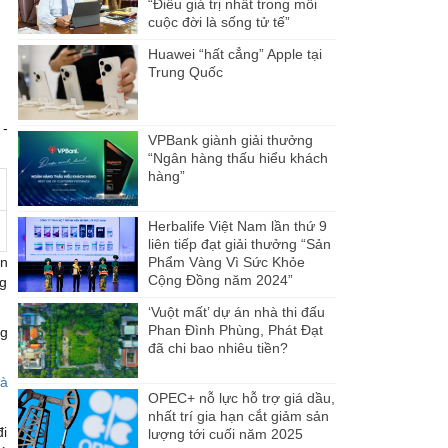
“Điều giá trị nhất trong mỗi
cuộc đời là sống tử tế”
Huawei “hất cẳng” Apple tại
Trung Quốc
 -
VPBank giành giải thưởng
“Ngân hàng thấu hiểu khách
hàng”
Herbalife Việt Nam lần thứ 9
liên tiếp đạt giải thưởng “Sản
òn
Phẩm Vàng Vì Sức Khỏe
Cộng Đồng năm 2024”
ng
‘Vuột mất’ dự án nhà thi đấu
Phan Đình Phùng, Phát Đạt
ng
đã chi bao nhiêu tiền?
à
OPEC+ nỗ lực hỗ trợ giá dầu,
nhất trí gia hạn cắt giảm sản
đi
lượng tới cuối năm 2025