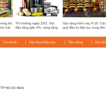
nhưng bà
Thị trường ngày 23/2: Giá
Giá vàng hôm nay 9-10: Các
cho trái
dầu tăng gần 4%, vàng tăng
quỹ đầu tư tiếp tục vung tiền
mạnh, đồng vượt 9.000
"ôm" vàng
USD/tấn lần đầu tiên kể từ
năm 2011
Tài chính
Văn hóa-Giáo dục
Tiêu dùng
Sức kh
g
 TP Hồ Chí Minh