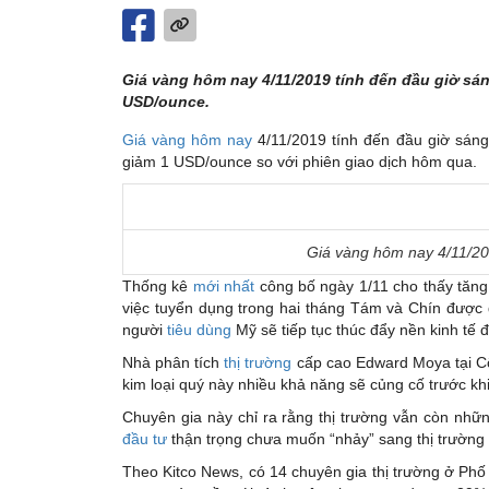
Giá vàng hôm nay 4/11/2019 tính đến đầu giờ sá
USD/ounce.
Giá vàng hôm nay
4/11/2019 tính đến đầu giờ sán
giảm 1 USD/ounce so với phiên giao dịch hôm qua.
Giá vàng hôm nay 4/11/20
Thống kê
mới nhất
công bố ngày 1/11 cho thấy tăng t
việc tuyển dụng trong hai tháng Tám và Chín được
người
tiêu dùng
Mỹ sẽ tiếp tục thúc đẩy nền kinh tế đi
Nhà phân tích
thị trường
cấp cao Edward Moya tại C
kim loại quý này nhiều khả năng sẽ củng cố trước kh
Chuyên gia này chỉ ra rằng thị trường vẫn còn nhữ
đầu tư
thận trọng chưa muốn “nhảy” sang thị trường
Theo Kitco News, có 14 chuyên gia thị trường ở Phố