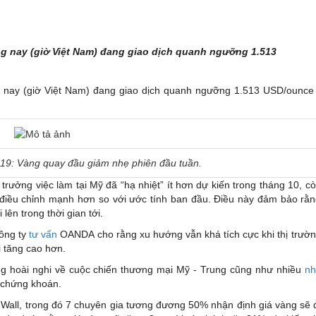
ng nay (giờ Việt Nam) đang giao dịch quanh ngưỡng 1.513
g nay (giờ Việt Nam) đang giao dịch quanh ngưỡng 1.513 USD/ounce
19: Vàng quay đầu giảm nhẹ phiên đầu tuần.
rưởng việc làm tại Mỹ đã “hạ nhiệt” ít hơn dự kiến trong tháng 10, c
 điều chỉnh mạnh hơn so với ước tính ban đầu. Điều này đảm bảo rằ
 lên trong thời gian tới.
ông ty
tư vấn
OANDA cho rằng xu hướng vẫn khá tích cực khi thị trườ
i tăng cao hơn.
ng hoài nghi về cuộc chiến thương mại Mỹ - Trung cũng như nhiều
nh
 chứng khoán.
 Wall, trong đó 7 chuyên gia tương đương 50% nhận định giá vàng sẽ 