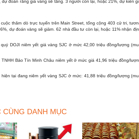
 dự đoán rằng giá vàng sẽ tăng. 3 người còn lại, hoặc 21%, dự kiến g
 cuộc thăm dò trực tuyến trên Main Street, tổng cộng 403 cử tri, tươ
16%, dự đoán vàng sẽ giảm. 62 nhà đầu tư còn lại, hoặc 11% nhận đị
á quý DOJI niêm yết giá vàng SJC ở mức 42,00 triệu đồng/lượng (m
ty TNHH Bảo Tín Minh Châu niêm yết ở mức giá 41,96 triệu đồng/lượ
 hiện tại đang niêm yết vàng SJC ở mức: 41,88 triệu đồng/lượng (m
C CÙNG DANH MỤC