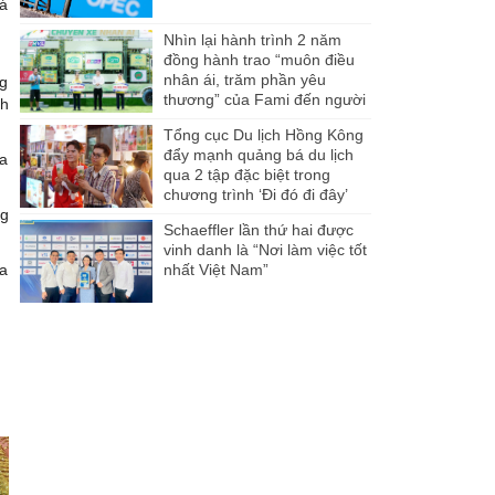
iá
Nhìn lại hành trình 2 năm
đồng hành trao “muôn điều
nhân ái, trăm phần yêu
ng
thương” của Fami đến người
nh
dân Miền Tây
Tổng cục Du lịch Hồng Kông
đẩy mạnh quảng bá du lịch
ua
qua 2 tập đặc biệt trong
chương trình ‘Đi đó đi đây’
ng
Schaeffler lần thứ hai được
vinh danh là “Nơi làm việc tốt
ua
nhất Việt Nam”