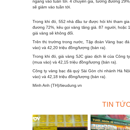
ngang vào tuần tới. 4 chuyên gia, tương đương 29%,
sẽ giảm vào tuần tới.
Trong khi đó, 552 nhà đầu tư được hỏi khi tham gia
đương 72%, kêu gọi vàng tăng giá. 87 người, hoặc 
giá vàng sẽ không đổi.
Trên thị trường trong nước, Tập đoàn Vàng bạc đ
vào) và 42,20 triệu đồng/lượng (bán ra).
Trong khi đó, giá vàng SJC giao dịch lẻ của Công 
(mua vào) và 42,15 triệu đồng/lượng (bán ra).
Công ty vàng bạc đá quý Sài Gòn chi nhánh Hà Nội
vào) và 42,18 triệu đồng/lượng (bán ra).
Minh Anh (TH)/tieudung.vn
TIN TỨ