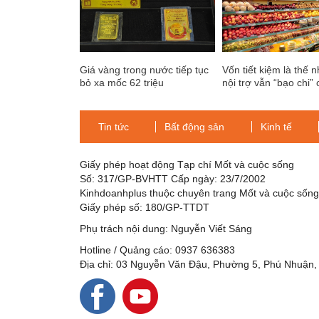
Giá vàng trong nước tiếp tục
Vốn tiết kiệm là thế 
bỏ xa mốc 62 triệu
nội trợ vẫn “bạo chi” 
đồng/lượng
cây nhập khẩu
Tin tức
Bất động sản
Kinh tế
Giấy phép hoạt động Tạp chí Mốt và cuộc sống
Số: 317/GP-BVHTT Cấp ngày: 23/7/2002
Kinhdoanhplus thuộc chuyên trang Mốt và cuộc sốn
Giấy phép số: 180/GP-TTDT
Phụ trách nội dung: Nguyễn Viết Sáng
Hotline / Quảng cáo: 0937 636383
Địa chỉ: 03 Nguyễn Văn Đậu, Phường 5, Phú Nhuận,