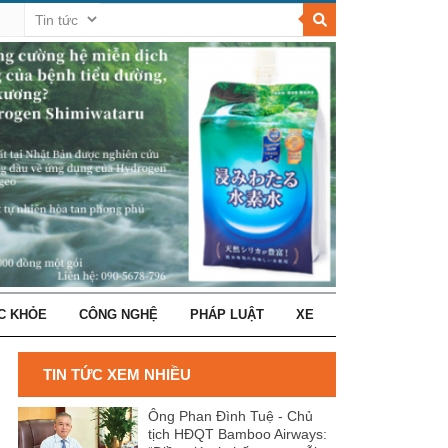
C KHỎE
CÔNG NGHỆ
PHÁP LUẬT
XE
TIN TỨC XEM NHIỀU
Ông Phan Đình Tuệ - Chủ
tịch HĐQT Bamboo Airways: