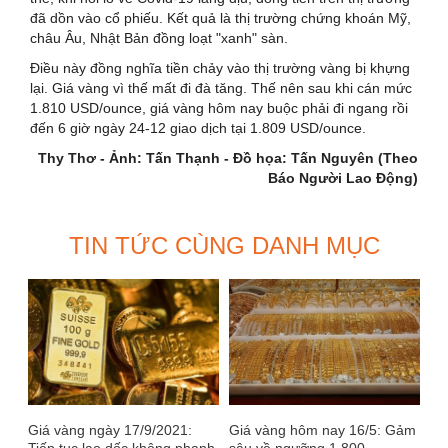
đã dồn vào cổ phiếu. Kết quả là thị trường chứng khoán Mỹ,
châu Âu, Nhật Bản đồng loạt "xanh" sàn.
Điều này đồng nghĩa tiền chảy vào thị trường vàng bị khựng
lại. Giá vàng vì thế mất đi đà tăng. Thế nên sau khi cán mức
1.810 USD/ounce, giá vàng hôm nay buộc phải đi ngang rồi
đến 6 giờ ngày 24-12 giao dịch tại 1.809 USD/ounce.
Thy Thơ - Ảnh: Tấn Thạnh - Đồ họa: Tấn Nguyên (Theo
Báo Người Lao Động)
TIN TỨC CÙNG DANH MỤC
Giá vàng ngày 17/9/2021:
Giá vàng hôm nay 16/5: Gảm