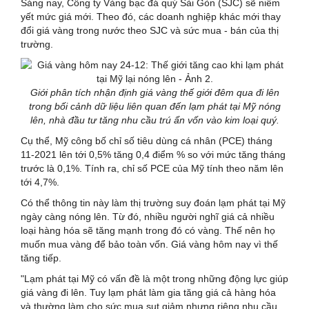
Sáng nay, Công ty Vàng bạc đá quý Sài Gòn (SJC) sẽ niêm
yết mức giá mới. Theo đó, các doanh nghiệp khác mới thay
đổi giá vàng trong nước theo SJC và sức mua - bán của thị
trường.
Giới phân tích nhận định giá vàng thế giới đêm qua đi lên
trong bối cảnh dữ liệu liên quan đến lạm phát tại Mỹ nóng
lên, nhà đầu tư tăng nhu cầu trú ẩn vốn vào kim loại quý.
Cụ thể, Mỹ công bố chỉ số tiêu dùng cá nhân (PCE) tháng
11-2021 lên tới 0,5% tăng 0,4 điểm % so với mức tăng tháng
trước là 0,1%. Tính ra, chỉ số PCE của Mỹ tính theo năm lên
tới 4,7%.
Có thể thông tin này làm thị trường suy đoán lạm phát tại Mỹ
ngày càng nóng lên. Từ đó, nhiều người nghĩ giá cả nhiều
loại hàng hóa sẽ tăng mạnh trong đó có vàng. Thế nên họ
muốn mua vàng để bảo toàn vốn. Giá vàng hôm nay vì thế
tăng tiếp.
"Lạm phát tại Mỹ có vấn đề là một trong những động lực giúp
giá vàng đi lên. Tuy lạm phát làm gia tăng giá cả hàng hóa
và thường làm cho sức mua sụt giảm nhưng riêng nhu cầu