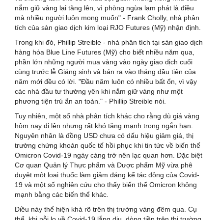
nắm giữ vàng lại tăng lên, vì phòng ngừa lạm phát là điều
mà nhiều người luôn mong muốn" - Frank Cholly, nhà phân
tích của sàn giao dịch kim loại RJO Futures (Mỹ) nhận định.
Trong khi đó, Phillip Streible - nhà phân tích tại sàn giao dịch
hàng hóa Blue Line Futures (Mỹ) cho biết nhiều năm qua,
phần lớn những người mua vàng vào ngày giao dịch cuối
cùng trước lễ Giáng sinh và bán ra vào tháng đầu tiên của
năm mới đều có lời. "Đầu năm luôn có nhiều bất ổn, vì vậy
các nhà đầu tư thường yên khi nắm giữ vàng như một
phương tiện trú ẩn an toàn." - Phillip Streible nói.
Tuy nhiên, một số nhà phân tích khác cho rằng dù giá vàng
hôm nay đi lên nhưng rất khó tăng mạnh trong ngắn hạn.
Nguyên nhân là đồng USD chưa có dấu hiệu giảm giá, thị
trường chứng khoán quốc tế hồi phục khi tin tức về biến thể
Omicron Covid-19 ngày càng trở nên lạc quan hơn. Đặc biệt
Cơ quan Quản lý Thực phẩm và Dược phẩm Mỹ vừa phê
duyệt một loại thuốc làm giảm đáng kể tác động của Covid-
19 và một số nghiên cứu cho thấy biến thể Omicron không
mạnh bằng các biến thể khác.
Điều này thể hiện khá rõ trên thị trường vàng đêm qua. Cụ
thể, khi nỗi lo về Covid-19 lắng dịu, dòng tiền trên thị trường