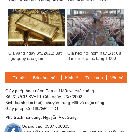
Tiếp tục lao dốc không phanh
sâu về ngưỡng 1.800
USD/ounce
Giá vàng ngày 3/9/2021: Bất
Giá heo hơi hôm nay 1/1: Cả
ngờ quay đầu giảm
3 miền tiếp tục tăng 1.000 -
3.000 đồng/kg
Tin tức
Bất động sản
Kinh tế
Tài chính
Văn hóa-Gi
Giấy phép hoạt động Tạp chí Mốt và cuộc sống
Số: 317/GP-BVHTT Cấp ngày: 23/7/2002
Kinhdoanhplus thuộc chuyên trang Mốt và cuộc sống
Giấy phép số: 180/GP-TTDT
Phụ trách nội dung: Nguyễn Viết Sáng
Hotline / Quảng cáo: 0937 636383