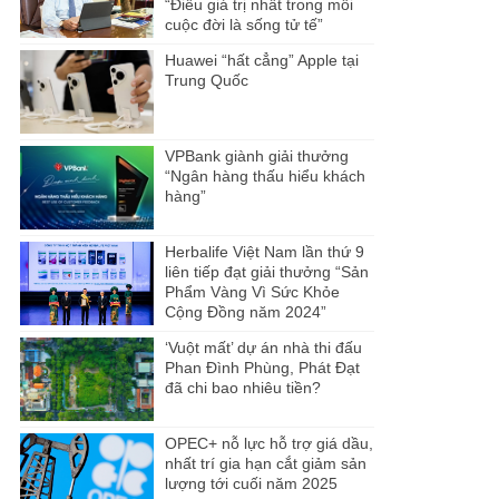
“Điều giá trị nhất trong mỗi
cuộc đời là sống tử tế”
Huawei “hất cẳng” Apple tại
Trung Quốc
VPBank giành giải thưởng
“Ngân hàng thấu hiểu khách
hàng”
Herbalife Việt Nam lần thứ 9
liên tiếp đạt giải thưởng “Sản
Phẩm Vàng Vì Sức Khỏe
Cộng Đồng năm 2024”
‘Vuột mất’ dự án nhà thi đấu
Phan Đình Phùng, Phát Đạt
đã chi bao nhiêu tiền?
OPEC+ nỗ lực hỗ trợ giá dầu,
nhất trí gia hạn cắt giảm sản
lượng tới cuối năm 2025