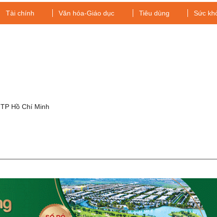
Tài chính
Văn hóa-Giáo dục
Tiêu dùng
Sức kh
g
 TP Hồ Chí Minh