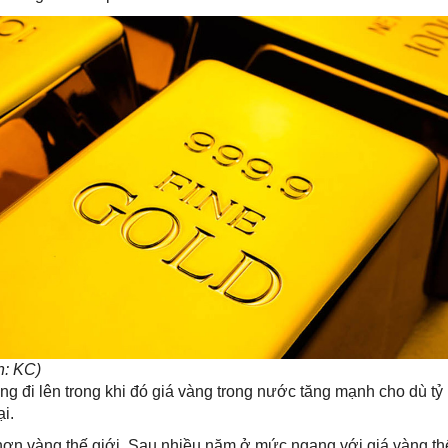
h: KC)
ớng đi lên trong khi đó giá vàng trong nước tăng mạnh cho dù tỷ
i.
ơn vàng thế giới. Sau nhiều năm ở mức ngang với giá vàng th