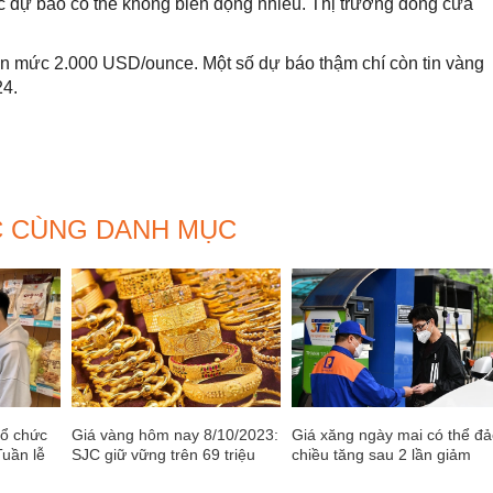
c dự báo có thể không biến động nhiều. Thị trường đóng cửa
lên mức 2.000 USD/ounce. Một số dự báo thậm chí còn tin vàng
24.
C CÙNG DANH MỤC
tổ chức
Giá vàng hôm nay 8/10/2023:
Giá xăng ngày mai có thể đ
Tuần lễ
SJC giữ vững trên 69 triệu
chiều tăng sau 2 lần giảm
-DO
đồng/lượng
mạnh