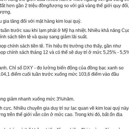
ắt hơn gần 2 triệu đồng/lượng so với giá vàng thế giới quy đổi
lượng.
 gia tăng đối với mặt hàng kim loại quý.
 tuần trước sau khi lạm phát ở Mỹ hạ nhiệt. Nhiều khả năng Cụ
nh sách tiền tệ và quay sang giảm lãi suất.
p chính sách tiền tệ. Tín hiệu thị trường cho thấy, gần như
họp chính sách tháng 12 và có thể sẽ duy trì ở mức 5,25% - 5,5
hanh. Chỉ số DXY - đo lường biến động của đồng bạc xanh so
 104,1 điểm cuối tuần trước xuống mức 103,6 điểm vào đầu
 cũng giảm nhanh xuống mức 3%/năm.
h cực. Nhiều chuyên gia duy trì sự lạc quan về kim loại quý này
 trên thế giới vẫn còn ở mức cao. Trong khi đó, bất ổn địa