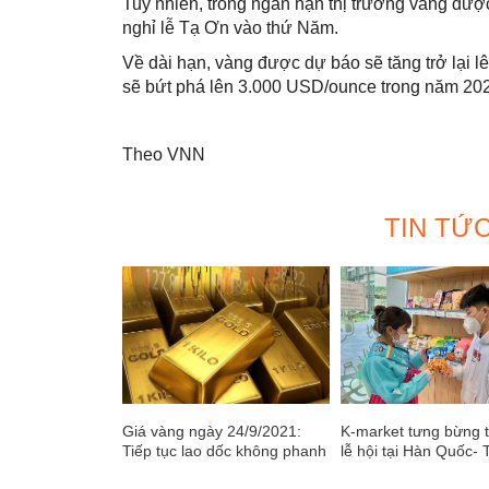
Tuy nhiên, trong ngắn hạn thị trường vàng đượ
nghỉ lễ Tạ Ơn vào thứ Năm.
Về dài hạn, vàng được dự báo sẽ tăng trở lại 
sẽ bứt phá lên 3.000 USD/ounce trong năm 20
Theo VNN
TIN TỨ
Giá vàng ngày 24/9/2021:
K-market tưng bừng 
Tiếp tục lao dốc không phanh
lễ hội tại Hàn Quốc- 
ẩm thực GYEONGGI