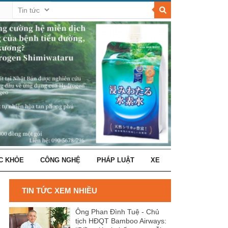
C KHỎE
CÔNG NGHỆ
PHÁP LUẬT
XE
TIN TỨC XEM NHIỀU
Ông Phan Đình Tuệ - Chủ
tịch HĐQT Bamboo Airways: