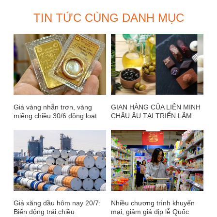
TIN TỨC CÙNG DANH MỤC
Giá vàng nhẫn trơn, vàng
GIAN HÀNG CỦA LIÊN MINH
miếng chiều 30/6 đồng loạt
CHÂU ÂU TẠI TRIỂN LÃM
tăng so với mức thấp buổi
VIETNAM FOODEXPO 2024
sáng
(TRIỂN LÃM QUỐC TẾ LỚN
NHẤT NGÀNH CÔNG
NGHIỆP THỰC PHẨM VIỆT
NAM NĂM 2024) ĐANG
TRƯNG BÀY SỰ XUẤT SẮC
VỀ THỰC PHẨM CỦA EU
Giá xăng dầu hôm nay 20/7:
Nhiều chương trình khuyến
Biến động trái chiều
mại, giảm giá dịp lễ Quốc