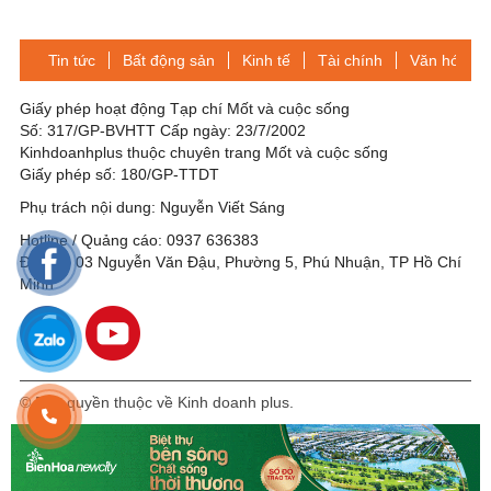
khánh 2/9
Tin tức
Bất động sản
Kinh tế
Tài chính
Văn hóa-Gi
Giấy phép hoạt động Tạp chí Mốt và cuộc sống
Số: 317/GP-BVHTT Cấp ngày: 23/7/2002
Kinhdoanhplus thuộc chuyên trang Mốt và cuộc sống
Giấy phép số: 180/GP-TTDT
Phụ trách nội dung: Nguyễn Viết Sáng
Hotline / Quảng cáo: 0937 636383
Địa chỉ: 03 Nguyễn Văn Đậu, Phường 5, Phú Nhuận, TP Hồ Chí
Minh
© Bản quyền thuộc về Kinh doanh plus.