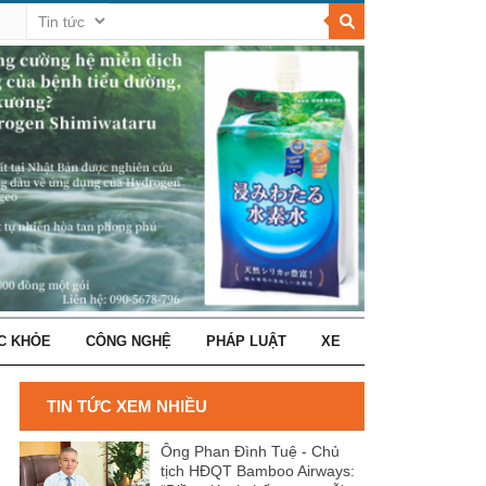
C KHỎE
CÔNG NGHỆ
PHÁP LUẬT
XE
TIN TỨC XEM NHIỀU
Ông Phan Đình Tuệ - Chủ
tịch HĐQT Bamboo Airways: