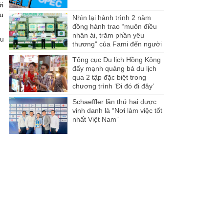
ới
ệu
Nhìn lại hành trình 2 năm
đồng hành trao “muôn điều
nhân ái, trăm phần yêu
ệu
thương” của Fami đến người
dân Miền Tây
Tổng cục Du lịch Hồng Kông
đẩy mạnh quảng bá du lịch
qua 2 tập đặc biệt trong
chương trình ‘Đi đó đi đây’
Schaeffler lần thứ hai được
vinh danh là “Nơi làm việc tốt
nhất Việt Nam”