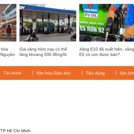
 hóa
Giá xăng hôm nay có thể
Xăng E10 đã xuất hiện, xăn
t Nguyên
tăng khoảng 500 đồng/lít
E5 có còn được bán?
Tài chính
Văn hóa-Giáo dục
Tiêu dùng
Sức kh
g
 TP Hồ Chí Minh