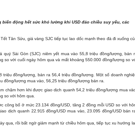
àng biến động hết sức khó lường khi USD đảo chiều suy yếu, các
Tết Tân Sửu, giá vàng SJC tiếp tục lao dốc mạnh theo đà đi xuống c
á quý Sài Gòn (SJC) niêm yết mua vào 55,8 triệu đồng/lượng, bán 
ng so với cuối ngày hôm qua và mất khoảng 550.000 đồng/lượng so v
triệu đồng/lượng, bán ra 56,4 triệu đồng/lượng. Một số doanh nghi
ệu đồng/lượng mua vào, 56,25 triệu đồng/lượng bán ra.
ảm chậm hơn khi được giao dịch quanh 54,2 triệu đồng/lượng mua và
ng so với hôm qua.
ớc công bố ở mức 23.134 đồng/USD, tăng 2 đồng mỗi USD so với h
iao dịch quanh 22.915 đồng/USD mua vào, 23.095 đồng/USD bán r
 qua, rồi bất ngờ giảm mạnh từ chiều hôm qua, tiếp tục xu hướng l