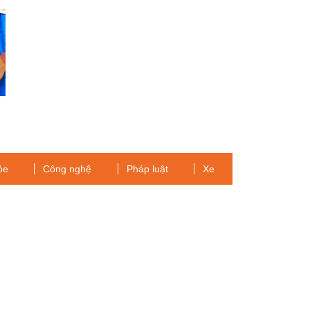
g
ỏe
Công nghệ
Pháp luật
Xe