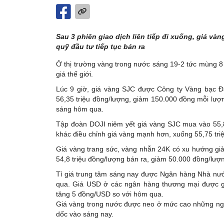
Sau 3 phiên giao dịch liên tiếp đi xuống, giá v
quỹ đầu tư tiếp tục bán ra
Ở thị trường vàng trong nước sáng 19-2 tức mùng 8 
giá thế giới.
Lúc 9 giờ, giá vàng SJC được Công ty Vàng bạc Đ
56,35 triệu đồng/lượng, giảm 150.000 đồng mỗi lượ
sáng hôm qua.
Tập đoàn DOJI niêm yết giá vàng SJC mua vào 55,8 
khác điều chỉnh giá vàng mạnh hơn, xuống 55,75 tri
Giá vàng trang sức, vàng nhẫn 24K có xu hướng gi
54,8 triệu đồng/lượng bán ra, giảm 50.000 đồng/lượ
Tỉ giá trung tâm sáng nay được Ngân hàng Nhà nư
qua. Giá USD ở các ngân hàng thương mại được g
tăng 5 đồng/USD so với hôm qua.
Giá vàng trong nước được neo ở mức cao những ngày
dốc vào sáng nay.