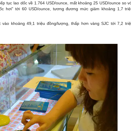
iờ tiếp tục lao dốc về 1.764 USD/ounce, mất khoảng 25 USD/ounce so v
bốc hơi" tới 60 USD/ounce, tương đương mức giảm khoảng 1,7 tri
ết vào khoảng 49,1 triệu đồng/lượng, thấp hơn vàng SJC tới 7,2 tri