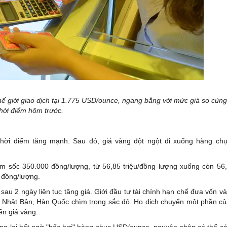
hế giới giao dịch tại 1.775 USD/ounce, ngang bằng với mức giá so cùng
thời điểm hôm trước.
ó thời điểm tăng mạnh. Sau đó, giá vàng đột ngột đi xuống hàng ch
ảm sốc 350.000 đồng/lượng, từ 56,85 triệu/đồng lượng xuống còn 56
u đồng/lượng.
au 2 ngày liên tục tăng giá. Giới đầu tư tài chính hạn chế đưa vốn v
, Nhật Bản, Hàn Quốc chìm trong sắc đỏ. Họ dịch chuyển một phần c
đến giá vàng.
ng lại bất ngờ "bốc hơi" hàng chục USD/ounce, nguyên nhân có thể c