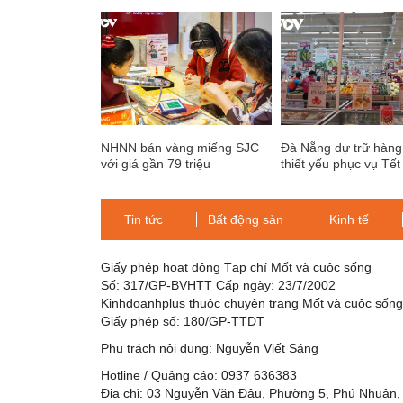
NHNN bán vàng miếng SJC
Đà Nẵng dự trữ hàng
với giá gần 79 triệu
thiết yếu phục vụ Tế
đồng/lượng
đán
Tin tức
Bất động sản
Kinh tế
Giấy phép hoạt động Tạp chí Mốt và cuộc sống
Số: 317/GP-BVHTT Cấp ngày: 23/7/2002
Kinhdoanhplus thuộc chuyên trang Mốt và cuộc sốn
Giấy phép số: 180/GP-TTDT
Phụ trách nội dung: Nguyễn Viết Sáng
Hotline / Quảng cáo: 0937 636383
Địa chỉ: 03 Nguyễn Văn Đậu, Phường 5, Phú Nhuận,