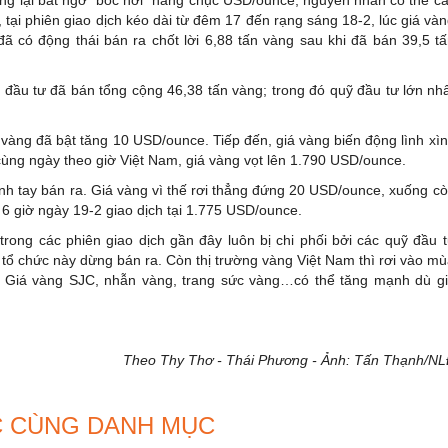
lẽ, tại phiên giao dịch kéo dài từ đêm 17 đến rạng sáng 18-2, lúc giá và
 có động thái bán ra chốt lời 6,88 tấn vàng sau khi đã bán 39,5 t
quỹ đầu tư đã bán tổng cộng 46,38 tấn vàng; trong đó quỹ đầu tư lớn nh
á vàng đã bật tăng 10 USD/ounce. Tiếp đến, giá vàng biến động lình xì
ùng ngày theo giờ Việt Nam, giá vàng vọt lên 1.790 USD/ounce.
h tay bán ra. Giá vàng vì thế rơi thẳng đứng 20 USD/ounce, xuống c
6 giờ ngày 19-2 giao dịch tại 1.775 USD/ounce.
trong các phiên giao dịch gần đây luôn bị chi phối bởi các quỹ đầu 
 tổ chức này dừng bán ra. Còn thị trường vàng Việt Nam thì rơi vào m
. Giá vàng SJC, nhẫn vàng, trang sức vàng…có thể tăng mạnh dù g
Theo Thy Thơ - Thái Phương - Ảnh: Tấn Thạnh/N
C CÙNG DANH MỤC