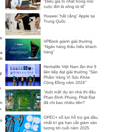
“Điều giá trị nhất trong mỗi
cuộc đời là sống tử tế”
Huawei “hất cẳng” Apple tại
Trung Quốc
ủa
VPBank giành giải thưởng
“Ngân hàng thấu hiểu khách
hàng”
ra
ới
Herbalife Việt Nam lần thứ 9
liên tiếp đạt giải thưởng “Sản
ệp
Phẩm Vàng Vì Sức Khỏe
Cộng Đồng năm 2024”
o,
‘Vuột mất’ dự án nhà thi đấu
Phan Đình Phùng, Phát Đạt
ôm
đã chi bao nhiêu tiền?
a,
OPEC+ nỗ lực hỗ trợ giá dầu,
ao
nhất trí gia hạn cắt giảm sản
lượng tới cuối năm 2025