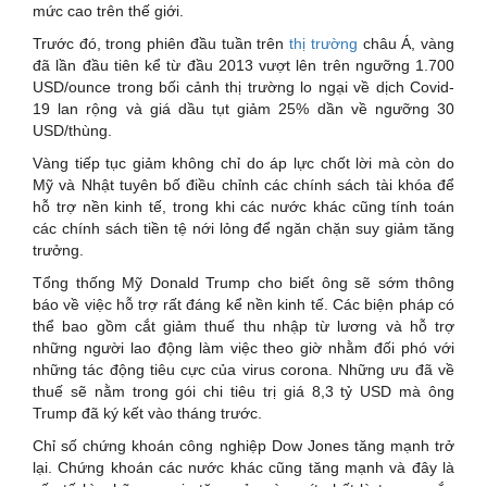
mức cao trên thế giới.
Trước đó, trong phiên đầu tuần trên
thị trường
châu Á, vàng
đã lần đầu tiên kể từ đầu 2013 vượt lên trên ngưỡng 1.700
USD/ounce trong bối cảnh thị trường lo ngại về dịch Covid-
19 lan rộng và giá dầu tụt giảm 25% dần về ngưỡng 30
USD/thùng.
Vàng tiếp tục giảm không chỉ do áp lực chốt lời mà còn do
Mỹ và Nhật tuyên bố điều chỉnh các chính sách tài khóa để
hỗ trợ nền kinh tế, trong khi các nước khác cũng tính toán
các chính sách tiền tệ nới lỏng để ngăn chặn suy giảm tăng
trưởng.
Tổng thống Mỹ Donald Trump cho biết ông sẽ sớm thông
báo về việc hỗ trợ rất đáng kể nền kinh tế. Các biện pháp có
thể bao gồm cắt giảm thuế thu nhập từ lương và hỗ trợ
những người lao động làm việc theo giờ nhằm đối phó với
những tác động tiêu cực của virus corona. Những ưu đã về
thuế sẽ nằm trong gói chi tiêu trị giá 8,3 tỷ USD mà ông
Trump đã ký kết vào tháng trước.
Chỉ số chứng khoán công nghiệp Dow Jones tăng mạnh trở
lại. Chứng khoán các nước khác cũng tăng mạnh và đây là