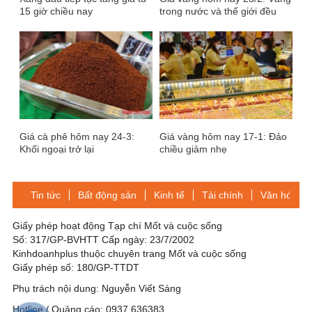
15 giờ chiều nay
trong nước và thế giới đều
tăng giá
Giá cà phê hôm nay 24-3:
Giá vàng hôm nay 17-1: Đảo
Khối ngoại trở lại
chiều giảm nhẹ
Tin tức
Bất động sản
Kinh tế
Tài chính
Văn hóa-Gi
Giấy phép hoạt động Tạp chí Mốt và cuộc sống
Số: 317/GP-BVHTT Cấp ngày: 23/7/2002
Kinhdoanhplus thuộc chuyên trang Mốt và cuộc sống
Giấy phép số: 180/GP-TTDT
Phụ trách nội dung: Nguyễn Viết Sáng
Hotline / Quảng cáo: 0937 636383