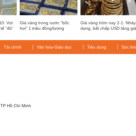
10: Vọt
Giá vàng trong nước "bốc
Giá vàng hôm nay 2-1: Nhảy
 tế “đỏ”
hơi" 1 triệu đồng/lượng
dựng, bất chấp USD tăng gi
Tài chính
Văn hóa-Giáo dục
Tiêu dùng
Sức kh
g
 TP Hồ Chí Minh