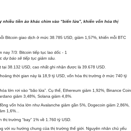
ẩy nhiều tiền ảo khác chìm vào “biển lửa”, khiến vốn hóa thị
 mỗi Bitcoin giao dịch ở mức 38.785 USD, giảm 1,57%, khiến mỗi BTC
c dự báo sẽ tiếp tục giảm sâu.
t tại 38.132 USD, cao nhất ghi nhận được là 39.678 USD.
hoảng thời gian này là 18,9 tỷ USD, vốn hóa thị trường ở mức 740 tỷ
 hóa lớn rơi vào “bão lửa”. Cụ thể, Ethereum giảm 1,92%, Binance Coin
Cardano giảm 3,48%, Solana giảm 4,8%.
0 đồng vốn hóa lớn như Avalanche giảm gần 5%, Dogecoin giảm 2,86%,
ảm 1,6%...
n thị trường “bay” 1% về 1.760 tỷ USD.
rùng với xu hướng chung của thị trường thế giới. Nguyên nhân chủ yếu