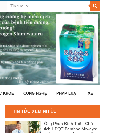
C KHỎE
CÔNG NGHỆ
PHÁP LUẬT
XE
TIN TỨC XEM NHIỀU
Ông Phan Đình Tuệ - Chủ
tịch HĐQT Bamboo Airways: