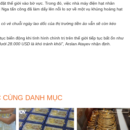
à đặt thế giới vào bờ vực. Trong đó, việc nhà máy điện hạt nhân
ị Nga tấn công đã làm dấy lên nỗi lo sợ về một vụ khủng hoảng hạt
có vẻ chuỗi ngày lao dốc của thị trường tiền ảo vẫn sẽ còn kéo
ục biến động khi tình hình chính trị trên thế giới tiếp tục bất ổn như
dưới 28.000 USD là khó tránh khỏi”,
Arslan Atayev nhận định.
C CÙNG DANH MỤC