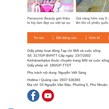
Panasonic Beauty giới thiệu
Giá vàng hôm nay 5-
bí kíp làm đẹp ưu việt tại sự
lên khi cổ phiếu quốc
kiện “Glamorous Beauty
sàn
Salon”
Tin tức
Bất động sản
Kinh tế
Giấy phép hoạt động Tạp chí Mốt và cuộc sống
Số: 317/GP-BVHTT Cấp ngày: 23/7/2002
Kinhdoanhplus thuộc chuyên trang Mốt và cuộc sốn
Giấy phép số: 180/GP-TTDT
Phụ trách nội dung: Nguyễn Viết Sáng
Hotline / Quảng cáo: 0937 636383
Địa chỉ: 03 Nguyễn Văn Đậu, Phường 5, Phú Nhuận,