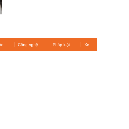
á
ỏe
Công nghệ
Pháp luật
Xe