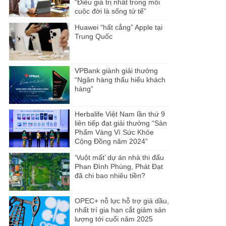
“Điều giá trị nhất trong mỗi
cuộc đời là sống tử tế”
Huawei “hất cẳng” Apple tại
Trung Quốc
VPBank giành giải thưởng
“Ngân hàng thấu hiểu khách
hàng”
Herbalife Việt Nam lần thứ 9
liên tiếp đạt giải thưởng “Sản
Phẩm Vàng Vì Sức Khỏe
Cộng Đồng năm 2024”
‘Vuột mất’ dự án nhà thi đấu
Phan Đình Phùng, Phát Đạt
đã chi bao nhiêu tiền?
OPEC+ nỗ lực hỗ trợ giá dầu,
nhất trí gia hạn cắt giảm sản
lượng tới cuối năm 2025