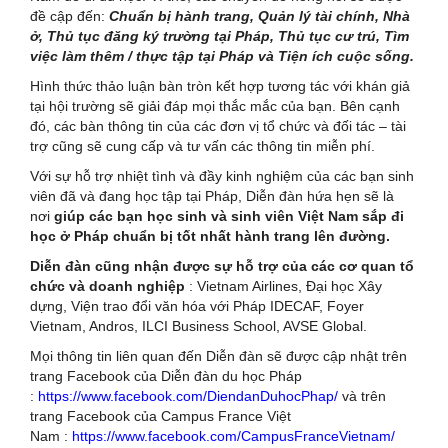
đề cập đến:
Chuẩn bị hành trang, Quản
lý tài chính, Nhà
ở, Thủ tục đăng ký trường tại Pháp, Thủ tục cư trú, Tìm
việc làm thêm / thực tập tại Pháp và Tiện ích cuộc sống.
Hình thức thảo luận bàn tròn kết hợp tương tác với khán giả
tại hội trường sẽ giải đáp mọi thắc mắc của bạn. Bên cạnh
đó, các bàn thông tin của các đơn vị tổ chức và đối tác – tài
trợ cũng sẽ cung cấp và tư vấn các thông tin miễn phí.
Với sự hỗ trợ nhiệt tình và đầy kinh nghiệm của các bạn sinh
viên đã và đang học tập tại Pháp, Diễn đàn hứa hẹn sẽ là
nơi
giúp các bạn học sinh và sinh viên Việt Nam sắp đi
học ở Pháp chuẩn bị tốt nhất hành trang lên đường.
Diễn đàn cũng nhận được sự hỗ trợ của các cơ quan tổ
chức và doanh nghiệp
: Vietnam Airlines, Đại học Xây
dựng, Viện trao đổi văn hóa với Pháp IDECAF, Foyer
Vietnam, Andros, ILCI Business School, AVSE Global.
Mọi thông tin liên quan đến Diễn đàn sẽ được cập nhật trên
trang Facebook của Diễn đàn du học Pháp
:
https://www.facebook.com/DiendanDuhocPhap/
và trên
trang Facebook của Campus France Việt
Nam :
https://www.facebook.com/CampusFranceVietnam/