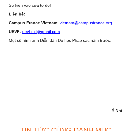
Sự kiện vào cửa tự do!
Liên hệ:
Campus France Vietnam
:
vietnam@campusfrance.org
UEVF:
uevf.ext@gmail.com
Một số hình ảnh Diễn đàn Du học Pháp các năm trước:
Ý Nhi
TIN TỨC CÙNG DANH MỤC