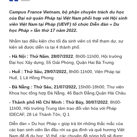
Campus France Vietnam, bộ phận chuyên trách du học
của Đại sứ quán Pháp tại Việt Nam phối hợp với Hội sinh
viên Việt Nam tại Pháp (UEVF) tổ chức Diễn đàn « Du
học Pháp » lần thứ 17 năm 2022.
Nhằm tạo điều kiện cho tối đa sinh viên có thể tham dự, sự
kiện sẽ được diễn ra tại 4 thành phố.
- Hà Nội : Thứ Năm
,
28/07/2022
, 8h00-11h00, Hội trường
Đại học Xây dựng, 55 Giải Phóng, Quận Hai Bà Trưng.
- Huế : Thứ Sáu, 29/07/2022,
8h00-11h00, Viện Pháp tại
Huế, 1 Lê Hồng Phong.
- Đà Nẵng : Thứ Sáu, 21/07/2022,
15h00-18h00, Thư viện
Khoa học tổng hợp Đà Nẵng, 46 Bạch Đằng,Quận Hải Châu.
- Thành phố Hồ Chí Minh : Thứ Bảy, 30/07/2022
, 8h00-
11h00, Hội trường Trung tâm trao đổi văn hóa với Pháp
IDECAF, 28 Lê Thánh Tôn, Q.1
Diễn đàn « Du học Pháp » giúp trả lời những thắc mắc của
các bạn sinh viên lần đầu rời xa gia đình và quê hương Việt
Nam để đi du học. Vì thế, các chuyên đề nóng hổi sẽ được