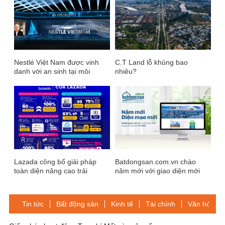
Nestlé Việt Nam được vinh
C.T Land lỗ khủng bao
danh với an sinh tại môi
nhiêu?
trường làm việc tốt nhất
Lazada công bố giải pháp
Batdongsan.com.vn chào
toàn diện nâng cao trải
năm mới với giao diện mới
nghiệm mua sắm trực tuyến
Tin tức
Bất động sản
Kinh tế
Tài chính
Văn hóa-Gi