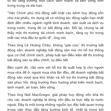
từ đó tăng trưởng một cách lành mạnh và bền vững hơn
trong trung và dài hạn.
“Việc Chính phủ chủ động siết chặt các kênh huy động vốn
như trái phiếu, tín dụng sẽ có những tác động ngắn hạn nhất
định đến nhiều ngành nghề kinh doanh, sản xuất và dịch vụ
trong nước, trong đó có bất động sản. Đổi lại, chúng ta sẽ
thấy một thị trường tài chính minh bạch, tăng uy tín trong
mắt các nhà đầu tư quốc tế”, ông nói.
Theo ông Lê Hoàng Châu, không “giải cứu” thị trường bất
động sản, doanh nghiệp bất động sản mà chỉ hỗ trợ thông
qua cơ chế chính sách, pháp luật tạo điều kiện để thị trường
bất động sản tự điều chỉnh, tự điều tiết.
Bên cạnh đó, cần xem xét hỗ trợ lãi suất hợp lý cho người
mua nhà để ở, người mua nhà lần đầu, để doanh nghiệp bất
động sản vượt qua khó khăn và hỗ trợ thị trường bất động
sản phục hồi, tăng trưởng theo hướng phát triển minh bạch,
lành mạnh, an toàn, bền vững.
Theo ông Neil MacGregor, giải pháp huy động vốn khả thi
cho các doanh nghiệp là dòng vốn đầu tư trực tiếp từ nước
ngoài. Đây là một trong những nguồn lực đặc biệt quan trọng
trong việc thúc đẩy tăng trưởng kinh tế, nhất là trong bối