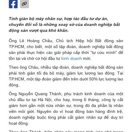
Tinh giản bộ máy nhân sự, hợp tác đầu tư dự án,
chuyển đổi số là những xoay sở của doanh nghiệp bất
động sản vượt qua khó khăn.
Ông Lê Hoàng Châu, Chủ tịch Hiệp hội Bất động sản
TP.HCM, cho biết, một số tập đoàn, doanh nghiệp bất động
sản phải thực hiện các giải pháp cấp thời “tự cứu mình” để
tồn tại và chờ cơ hội đầu tư
kinh doanh
mới.
Theo ông Châu, nhiều tập đoàn, doanh nghiệp bất động sản
phải tinh giản tối đa bộ máy, giảm lực lượng lao động. Tại
TP.HCM, một tập đoàn giảm đến trên dưới 50% lực lượng lao
động.
Ông Nguyễn Quang Thành, phụ trách kinh doanh của một
chủ đầu tư tại Hà Nội, cho hay, trong 6 tháng, công ty cắt
giảm hơn gần một nửa nhân sự, trong đó đa phần là nhân
viên môi giới. Nguyên do vì hoạt động bán hàng đình trệ,
doanh nghiệp buộc lòng phải cắt giảm nhân sự để duy trì
hoạt động.
Theo ông Thành, biện pháp này mang tính ứng phó trong