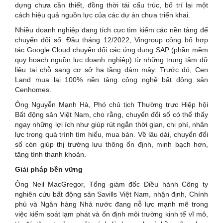
dựng chưa cần thiết, đồng thời tái cấu trúc, bố trí lại một
cách hiệu quả nguồn lực của các dự án chưa triển khai.
Nhiều doanh nghiệp đang tích cực tìm kiếm các nền tảng để
chuyển đổi số. Đầu tháng 12/2022, Vingroup công bố hợp
tác Google Cloud chuyển đổi các ứng dụng SAP (phần mềm
quy hoạch nguồn lực doanh nghiệp) từ những trung tâm dữ
liệu tại chỗ sang cơ sở hạ tầng đám mây. Trước đó, Cen
Land mua lại 100% nền tảng công nghệ bất động sản
Cenhomes.
Ông Nguyễn Mạnh Hà, Phó chủ tịch Thường trực Hiệp hội
Bất động sản Việt Nam, cho rằng, chuyển đổi số có thể thấy
ngay những lợi ích như giúp rút ngắn thời gian, chi phí, nhân
lực trong quá trình tìm hiểu, mua bán. Về lâu dài, chuyển đổi
số còn giúp thị trường lưu thông ổn định, minh bạch hơn,
tăng tính thanh khoản.
Giải pháp bền vững
Ông Neil MacGregor, Tổng giám đốc Điều hành Công ty
nghiên cứu bất động sản Savills Việt Nam, nhận định, Chính
phủ và Ngân hàng Nhà nước đang nỗ lực mạnh mẽ trong
việc kiểm soát lạm phát và ổn định môi trường kinh tế vĩ mô,