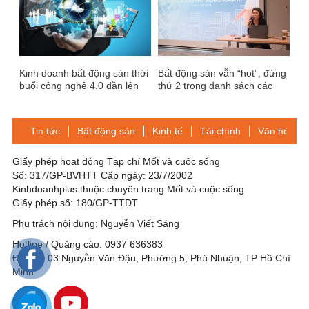
Kinh doanh bất động sản thời
Bất động sản vẫn “hot”, đứng
buổi công nghệ 4.0 dần lên
thứ 2 trong danh sách các
ngôi
ngành thu hút vốn đầu tư FDI
Tin tức
Bất động sản
Kinh tế
Tài chính
Văn hóa-Gi
Giấy phép hoạt động Tạp chí Mốt và cuộc sống
Số: 317/GP-BVHTT Cấp ngày: 23/7/2002
Kinhdoanhplus thuộc chuyên trang Mốt và cuộc sống
Giấy phép số: 180/GP-TTDT
Phụ trách nội dung: Nguyễn Viết Sáng
Hotline / Quảng cáo: 0937 636383
Địa chỉ: 03 Nguyễn Văn Đậu, Phường 5, Phú Nhuận, TP Hồ Chí
Minh