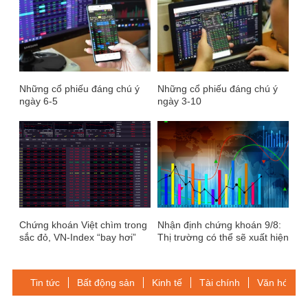
Những cổ phiếu đáng chú ý
Những cổ phiếu đáng chú ý
ngày 6-5
ngày 3-10
Chứng khoán Việt chìm trong
Nhận định chứng khoán 9/8:
sắc đỏ, VN-Index “bay hơi”
Thị trường có thể sẽ xuất hiện
hơn 31 điểm
các nhịp điều chỉnh
Tin tức
Bất động sản
Kinh tế
Tài chính
Văn hóa-Gi