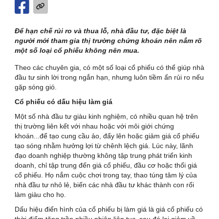
Để hạn chế rủi ro và thua lỗ, nhà đầu tư, đặc biệt là
người mới tham gia thị trường chứng khoán nên nắm rõ
một số loại cổ phiếu không nên mua.
Theo các chuyên gia, có một số loại cổ phiếu có thể giúp nhà
đầu tư sinh lời trong ngắn hạn, nhưng luôn tiềm ẩn rủi ro nếu
gặp sóng gió.
Cổ phiếu có dấu hiệu làm giá
Một số nhà đầu tư giàu kinh nghiệm, có nhiều quan hệ trên
thị trường liên kết với nhau hoặc với môi giới chứng
khoán...để tạo cung cầu ảo, đẩy lên hoặc giảm giá cổ phiếu
tạo sóng nhằm hưởng lợi từ chênh lệch giá. Lúc này, lãnh
đạo doanh nghiệp thường không tập trung phát triển kinh
doanh, chỉ tập trung đến giá cổ phiếu, đầu cơ hoặc thổi giá
cổ phiếu. Họ nắm cuộc chơi trong tay, thao túng tâm lý của
nhà đầu tư nhỏ lẻ, biến các nhà đầu tư khác thành con rối
làm giàu cho họ.
Dấu hiệu điển hình của cổ phiếu bị làm giá là giá cổ phiếu có
thời điểm tăng trần nhiều phiên liên tục, sau đó lại giảm về