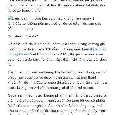
giá cũ, rồi lại tăng gấp 5-6 lần. Khi giá cổ phiếu đạt đỉnh, đội
lái sẽ xả hàng thu lời.
Nhà đầu tư không nên mua cổ phiếu có dấu hiệu làm giá.
(Ảnh minh họa)
Cổ phiếu "trà đá"
Cổ phiếu trà đá là cổ phiếu có thị giá thấp, tương đương giá
một cốc trà đá (dưới 5.000 đồng). Trong giai đoạn
thị trường
chứng khoán
Việt bùng nổ năm 2021, thị giá của nhiều mã
cổ phiếu trà đá tăng "chóng mặt", thậm chí tăng gấp vài chục
lần.
Tuy nhiên, chỉ sau vài tháng, khi thị trường biến động, các cổ
phiếu này quay trở về dưới mệnh giá và mất tính thanh
khoản.Nhiều nhà đầu tư chọn thị giá cổ phiếu thấp vì sẽ mua
dược lượng lớn với vốn ít nhưng lại đi kèm rủi ro cao.
Ngoài ra, nhiều người không phân nhầm lẫn giữa cổ phiếu bị
giảm giá sâu của doanh nghiệp có nền tảng tốt với cổ phiếu
"rác" của doanh nghiệp sắp phá sản. Nếu không may, nhà
đâu tư mua phải cổ phiếu của doanh nghiệp sắp bị hủy niêm