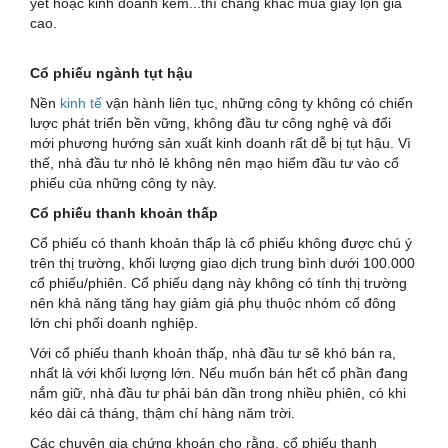
yết hoặc kinh doanh kém...thì chẳng khác mua giấy lộn giá
cao.
Cổ phiếu ngành tụt hậu
Nền
kinh tế
vận hành liên tục, những công ty không có chiến
lược phát triển bền vững, không đầu tư công nghệ và đổi
mới phương hướng sản xuất kinh doanh rất dễ bị tụt hậu. Vì
thế, nhà đầu tư nhỏ lẻ không nên mạo hiểm đầu tư vào cổ
phiếu của những công ty này.
Cổ phiếu thanh khoản thấp
Cổ phiếu có thanh khoản thấp là cổ phiếu không được chú ý
trên thị trường, khối lượng giao dịch trung bình dưới 100.000
cổ phiếu/phiên. Cổ phiếu dạng này không có tính thị trường
nên khả năng tăng hay giảm giá phụ thuộc nhóm cổ đông
lớn chi phối doanh nghiệp.
Với cổ phiếu thanh khoản thấp, nhà đầu tư sẽ khó bán ra,
nhất là với khối lượng lớn. Nếu muốn bán hết cổ phần đang
nắm giữ, nhà đầu tư phải bán dần trong nhiều phiên, có khi
kéo dài cả tháng, thậm chí hàng năm trời.
Các chuyên gia chứng khoán cho rằng, cổ phiếu thanh