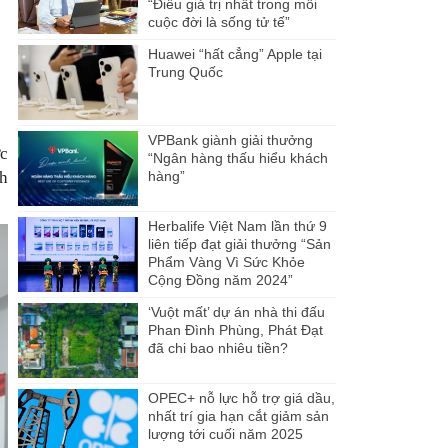
“Điều giá trị nhất trong mỗi
cuộc đời là sống tử tế”
Huawei “hất cẳng” Apple tại
Trung Quốc
VPBank giành giải thưởng
c
“Ngân hàng thấu hiểu khách
h
hàng”
Herbalife Việt Nam lần thứ 9
liên tiếp đạt giải thưởng “Sản
Phẩm Vàng Vì Sức Khỏe
Cộng Đồng năm 2024”
‘Vuột mất’ dự án nhà thi đấu
Phan Đình Phùng, Phát Đạt
đã chi bao nhiêu tiền?
OPEC+ nỗ lực hỗ trợ giá dầu,
nhất trí gia hạn cắt giảm sản
lượng tới cuối năm 2025