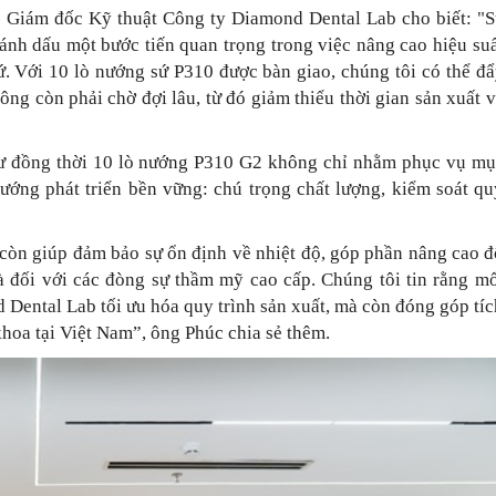
- Giám đốc Kỹ thuật Công ty Diamond Dental Lab cho biết: "S
nh dấu một bước tiến quan trọng trong việc nâng cao hiệu suấ
ứ. Với 10 lò nướng sứ P310 được bàn giao, chúng tôi có thể đ
ng còn phải chờ đợi lâu, từ đó giảm thiểu thời gian sản xuất 
tư đồng thời 10 lò nướng P310 G2 không chỉ nhằm phục vụ mụ
hướng phát triển bền vững: chú trọng chất lượng, kiểm soát q
0 còn giúp đảm bảo sự ổn định về nhiệt độ, góp phần nâng cao 
là đối với các đòng sự thầm mỹ cao cấp. Chúng tôi tin rằng m
 Dental Lab tối ưu hóa quy trình sản xuất, mà còn đóng góp tí
hoa tại Việt Nam”, ông Phúc chia sẻ thêm.