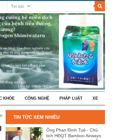
C KHỎE
CÔNG NGHỆ
PHÁP LUẬT
XE
ent
TIN TỨC XEM NHIỀU
g
Ông Phan Đình Tuệ - Chủ
tịch HĐQT Bamboo Airways: