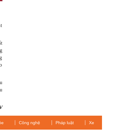
h
ắt
t
ng
ng
ho
hu
âu
V
ỏe
Công nghệ
Pháp luật
Xe