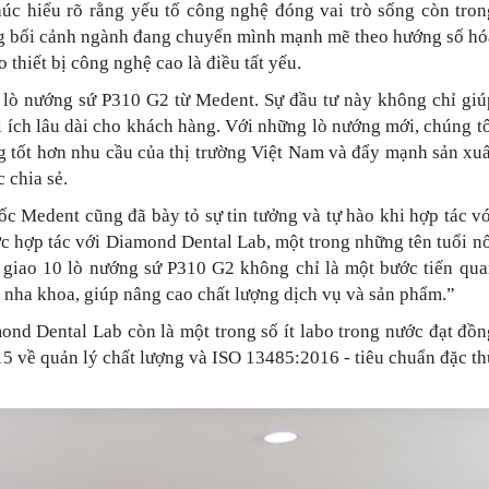
úc hiểu rõ rằng yếu tố công nghệ đóng vai trò sống còn tron
ong bối cảnh ngành đang chuyển mình mạnh mẽ theo hướng số hó
 thiết bị công nghệ cao là điều tất yếu.
 lò nướng sứ P310 G2 từ Medent. Sự đầu tư này không chỉ giú
ợi ích lâu dài cho khách hàng. Với những lò nướng mới, chúng t
ng tốt hơn nhu cầu của thị trường Việt Nam và đẩy mạnh sản xu
 chia sẻ.
Medent cũng đã bày tỏ sự tin tưởng và tự hào khi hợp tác vớ
c hợp tác với Diamond Dental Lab, một trong những tên tuổi n
àn giao 10 lò nướng sứ P310 G2 không chỉ là một bước tiến qu
nha khoa, giúp nâng cao chất lượng dịch vụ và sản phẩm.”
mond Dental Lab còn là một trong số ít labo trong nước đạt đồ
15 về quản lý chất lượng và ISO 13485:2016 - tiêu chuẩn đặc t