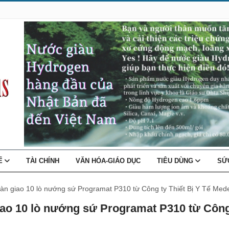
TẾ
TÀI CHÍNH
VĂN HÓA-GIÁO DỤC
TIÊU DÙNG
SỨ
n giao 10 lò nướng sứ Programat P310 từ Công ty Thiết Bị Y Tế Med
iao 10 lò nướng sứ Programat P310 từ Côn