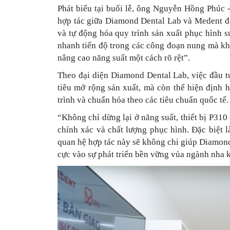
Phát biểu tại buổi lễ, ông Nguyễn Hồng Phúc 
hợp tác giữa Diamond Dental Lab và Medent đá
và tự động hóa quy trình sản xuất phục hình s
nhanh tiến độ trong các công đoạn nung mà khô
nâng cao năng suất một cách rõ rệt”.
Theo đại diện Diamond Dental Lab, việc đầu 
tiêu mở rộng sản xuất, mà còn thể hiện định 
trình và chuẩn hóa theo các tiêu chuẩn quốc tế.
“Không chỉ dừng lại ở năng suất, thiết bị P31
chính xác và chất lượng phục hình. Đặc biệt 
quan hệ hợp tác này sẽ không chi giúp Diamond
cực vào sự phát triển bền vững vủa ngành nha k