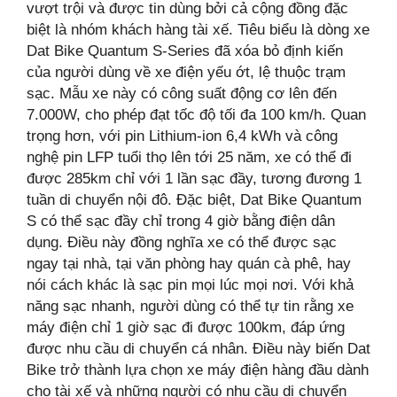
vượt trội và được tin dùng bởi cả cộng đồng đặc
biệt là nhóm khách hàng tài xế. Tiêu biểu là dòng xe
Dat Bike Quantum S-Series đã xóa bỏ định kiến
của người dùng về xe điện yếu ớt, lệ thuộc trạm
sạc. Mẫu xe này có công suất động cơ lên đến
7.000W, cho phép đạt tốc độ tối đa 100 km/h. Quan
trọng hơn, với pin Lithium-ion 6,4 kWh và công
nghệ pin LFP tuổi thọ lên tới 25 năm, xe có thể đi
được 285km chỉ với 1 lần sạc đầy, tương đương 1
tuần di chuyển nội đô. Đặc biệt, Dat Bike Quantum
S có thể sạc đầy chỉ trong 4 giờ bằng điện dân
dụng. Điều này đồng nghĩa xe có thể được sạc
ngay tại nhà, tại văn phòng hay quán cà phê, hay
nói cách khác là sạc pin mọi lúc mọi nơi. Với khả
năng sạc nhanh, người dùng có thể tự tin rằng xe
máy điện chỉ 1 giờ sạc đi được 100km, đáp ứng
được nhu cầu di chuyển cá nhân. Điều này biến Dat
Bike trở thành lựa chọn xe máy điện hàng đầu dành
cho tài xế và những người có nhu cầu di chuyển