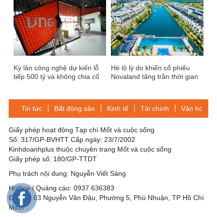
thứ 10
Kỳ lân công nghệ dự kiến lỗ
Hé lộ lý do khiến cổ phiếu
tiếp 500 tỷ và không chia cổ
Novaland tăng trần thời gian
tức
qua
Tin tức
Bất động sản
Kinh tế
Tài chính
Văn hóa-Gi
Giấy phép hoạt động Tạp chí Mốt và cuộc sống
Số: 317/GP-BVHTT Cấp ngày: 23/7/2002
Kinhdoanhplus thuộc chuyên trang Mốt và cuộc sống
Giấy phép số: 180/GP-TTDT
Phụ trách nội dung: Nguyễn Viết Sáng
Hotline / Quảng cáo: 0937 636383
Địa chỉ: 03 Nguyễn Văn Đậu, Phường 5, Phú Nhuận, TP Hồ Chí
Minh