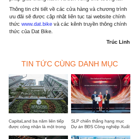
Thông tin chi tiết về các cửa hàng và chương trình
ưu đãi sẽ được cập nhật liên tục tại website chính
thức
www.dat.bike
và các kênh truyền thông chính
thức của Dat Bike.
Trúc Linh
TIN TỨC CÙNG DANH MỤC
CapitaLand ba năm liên tiếp
SLP chiến thắng hạng mục
được công nhận là một trong
Dự án BĐS Công nghiệp Xuất
những tập đoàn bền vững
sắc nhất tại Giải thưởng BĐS
hàng đầu thế giới
Việt Nam PropertyGuru lần