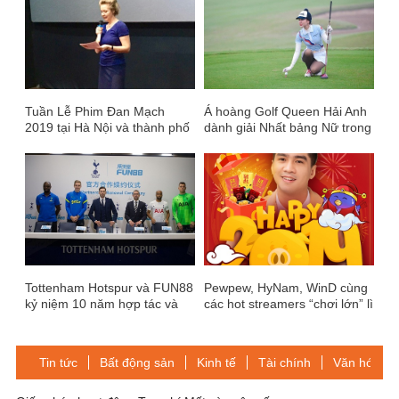
Tuần Lễ Phim Đan Mạch
Á hoàng Golf Queen Hải Anh
2019 tại Hà Nội và thành phố
dành giải Nhất bảng Nữ trong
Hồ Chí Minh
giải Golf Kremlin Cup 2019
Tottenham Hotspur và FUN88
Pewpew, HyNam, WinD cùng
kỷ niệm 10 năm hợp tác và
các hot streamers “chơi lớn” lì
phát triển
xì cho các fans để chào năm
mới
Tin tức
Bất động sản
Kinh tế
Tài chính
Văn hóa-Gi