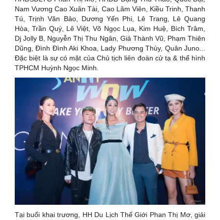
Nam Vương Cao Xuân Tài, Cao Lâm Viên, Kiều Trinh, Thanh
Tú, Trịnh Văn Bảo, Dương Yến Phi, Lê Trang, Lê Quang
Hòa, Trần Quý, Lê Việt, Võ Ngọc Lụa, Kim Huệ, Bích Trâm,
Dj Jolly B, Nguyễn Thị Thu Ngân, Giả Thành Vũ, Phạm Thiên
Dũng, Đình Đình Aki Khoa, Lady Phương Thùy, Quân Juno...
Đặc biệt là sự có mặt của Chủ tịch liên đoàn cử tạ & thể hình
TPHCM Huỳnh Ngọc Minh.
Tại buổi khai trương, HH Du Lịch Thế Giới Phan Thị Mơ, giải