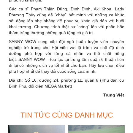
phục vụ khán giả.
Các ca sĩ Phạm Thiên Dũng, Đình Đình, Aki Khoa, Lady
Phương Thùy cũng đã “cháy” hết mình với những ca khúc
sôi động lẫn nhẹ nhàng để phục vụ khán giả đến với buổi
khai trương.
Chương trình thật sự “nóng” lên với phần bốc
thăm trúng thưởng những quà tặng có giá trị.
SANNY WOW cung cấp đội ngũ huấn luyện viên chuyên
nghiệp trẻ trung cho Hội viên với lộ trình và chế độ dinh
dưỡng phù hợp với từng cá nhân và thể chất riêng
biệt.
SANNY WOW – toạ lạc tại trung tâm quận 6 thuận tiên
đi lại có những dịch vụ tốt nhất cho bạn. Hãy lựa chọn điều
phù hợp nhất để thay đổi cuộc sống của mình.
Địa chỉ: Số 16, đường 24, phường 11, quận 6 (Khu dân cư
Bình Phú, đối diện MEGA Market)
Trung Việt
TIN TỨC CÙNG DANH MỤC