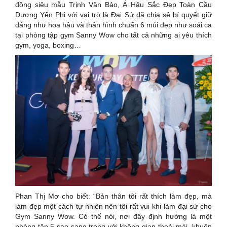
đồng siêu mẫu Trịnh Văn Bảo, Á Hậu Sắc Đẹp Toàn Cầu
Dương Yến Phi với vai trò là Đại Sứ đã chia sẻ bí quyết giữ
dáng như hoa hậu và thân hình chuẩn 6 múi đẹp như soái ca
tại phòng tập gym Sanny Wow cho tất cả những ai yêu thích
gym, yoga, boxing…
Phan Thị Mơ cho biết: “Bản thân tôi rất thích làm đẹp, mà
làm đẹp một cách tự nhiên nên tôi rất vui khi làm đại sứ cho
Gym Sanny Wow. Có thế nói, nơi đây định hướng là một
phòng tập 5 sao sang trọng với không gian thoải mái, khuôn