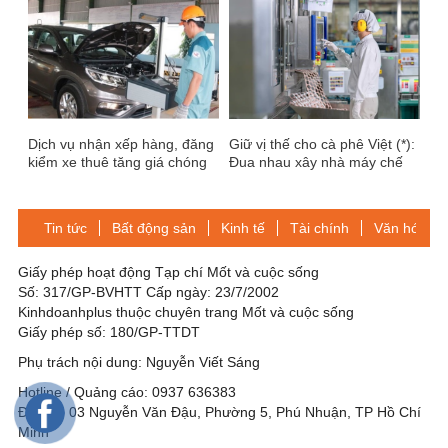
Dịch vụ nhận xếp hàng, đăng
Giữ vị thế cho cà phê Việt (*):
kiểm xe thuê tăng giá chóng
Đua nhau xây nhà máy chế
mặt
biến
Tin tức
Bất động sản
Kinh tế
Tài chính
Văn hóa-Gi
Giấy phép hoạt động Tạp chí Mốt và cuộc sống
Số: 317/GP-BVHTT Cấp ngày: 23/7/2002
Kinhdoanhplus thuộc chuyên trang Mốt và cuộc sống
Giấy phép số: 180/GP-TTDT
Phụ trách nội dung: Nguyễn Viết Sáng
Hotline / Quảng cáo: 0937 636383
Địa chỉ: 03 Nguyễn Văn Đậu, Phường 5, Phú Nhuận, TP Hồ Chí
Minh