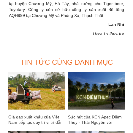
tại huyện Chương Mỹ, Hà Tây, nhà xưởng cho Tiger beer,
Toyotary. Công ty còn sở hữu công ty sản xuất Bê tông
AQH999 tại Chương Mỹ và Phùng Xá, Thạch Thất.
Lan Nhi
Theo Trí thức trẻ
TIN TỨC CÙNG DANH MỤC
Giá gạo xuất khẩu của Việt
Sức hút của KCN Apec Điềm
Nam tiếp tục duy trì vị trí dẫn
Thụy - Thái Nguyên với
đầu
Truyền thông quốc tế