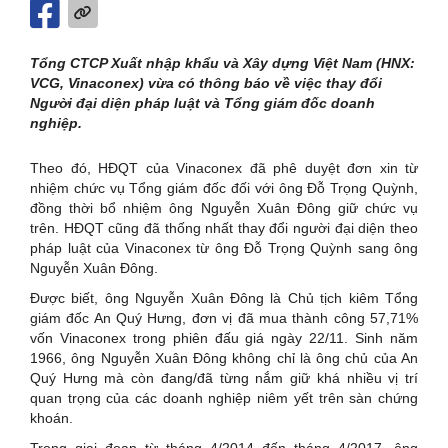
Tổng CTCP Xuất nhập khẩu và Xây dựng Việt Nam (HNX:
VCG, Vinaconex) vừa có thông báo về việc thay đổi
Người đại diện pháp luật và Tổng giám đốc doanh
nghiệp.
Theo đó, HĐQT của Vinaconex đã phê duyệt đơn xin từ
nhiệm chức vụ Tổng giám đốc đối với ông Đỗ Trọng Quỳnh,
đồng thời bổ nhiệm ông Nguyễn Xuân Đông giữ chức vụ
trên. HĐQT cũng đã thống nhất thay đổi người đại diện theo
pháp luật của Vinaconex từ ông Đỗ Trọng Quỳnh sang ông
Nguyễn Xuân Đông.
Được biết, ông Nguyễn Xuân Đông là Chủ tịch kiêm Tổng
giám đốc An Quý Hưng, đơn vị đã mua thành công 57,71%
vốn Vinaconex trong phiên đấu giá ngày 22/11. Sinh năm
1966, ông Nguyễn Xuân Đông không chỉ là ông chủ của An
Quý Hưng mà còn đang/đã từng nắm giữ khá nhiều vị trí
quan trọng của các doanh nghiệp niêm yết trên sàn chứng
khoán.
Trong giai đoạn từ tháng 4/2014 đến tháng 4/2017, ông