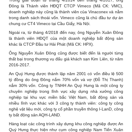
Đông là Thành viên HĐQT CTCP Vimeco (Mã CK: VMC),
doanh nghiệp này cũng là thành viên của Vinaconex và nằm
trong danh sách thoái vốn. Vimeco cũng là chủ đầu tư dự án
chung cư CT4 Vimeco tại Cầu Giấy, Hà Nội.
Ngoài ra, từ tháng 4/2018 đến nay, ông Nguyễn Xuân Đông
là thành viên HĐQT của một doanh nghiệp bất động sản
khác là CTCP Đầu tư Hải Phát (Mã CK: HPX).
Ông Nguyễn Xuân Đông cũng được biết đến là người từng
thất bại trong thương vụ đấu giá khách sạn Kim Liên, từ năm
2016-2017.
An Quý Hưng được thành lập năm 2001 có vốn điều lệ 500
tỷ đồng do ông Đông nắm 70% vốn và vợ (Đỗ Thị Thanh)
nắm 30% vốn. Công ty TNHH An Quý Hưng là một công ty
chuyên nghiệp trong lĩnh vực xây dựng nhà xưởng công
nghiệp tại khu vực miền bắc Việt Nam, bất động sản và
nhiều lĩnh vực khác với 3 công ty thành viên: công ty công
nghệ vật liệu mới, công ty cổ phần truyền thông I-LanD, công
ty bất động sản AQH-LAND.
Hàng loạt các công trình xây dựng khu công nghiệp được An
Quý Hưng thực hiện như cụm công nghiệp Nam Tiến Xuân