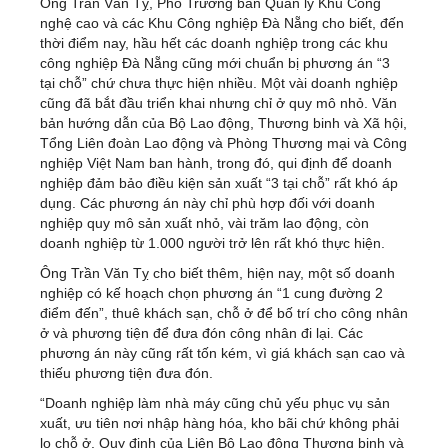
Ông Trần Văn Tỵ, Phó Trưởng ban Quản lý Khu Công
nghệ cao và các Khu Công nghiệp Đà Nẵng cho biết, đến
thời điểm nay, hầu hết các doanh nghiệp trong các khu
công nghiệp Đà Nẵng cũng mới chuẩn bị phương án “3
tại chỗ” chứ chưa thực hiện nhiều. Một vài doanh nghiệp
cũng đã bắt đầu triển khai nhưng chỉ ở quy mô nhỏ. Văn
bản hướng dẫn của Bộ Lao động, Thương binh và Xã hội,
Tổng Liên đoàn Lao động và Phòng Thương mại và Công
nghiệp Việt Nam ban hành, trong đó, qui định để doanh
nghiệp đảm bảo điều kiện sản xuất “3 tại chỗ” rất khó áp
dụng. Các phương án này chỉ phù hợp đối với doanh
nghiệp quy mô sản xuất nhỏ, vài trăm lao động, còn
doanh nghiệp từ 1.000 người trở lên rất khó thực hiện.
Ông Trần Văn Tỵ cho biết thêm, hiện nay, một số doanh
nghiệp có kế hoạch chọn phương án “1 cung đường 2
điểm đến”, thuê khách sạn, chỗ ở để bố trí cho công nhân
ở và phương tiện để đưa đón công nhân đi lại. Các
phương án này cũng rất tốn kém, vì giá khách sạn cao và
thiếu phương tiện đưa đón.
“Doanh nghiệp làm nhà máy cũng chủ yếu phục vụ sản
xuất, ưu tiên nơi nhập hàng hóa, kho bãi chứ không phải
lo chỗ ở. Quy định của Liên Bộ Lao động Thương binh và