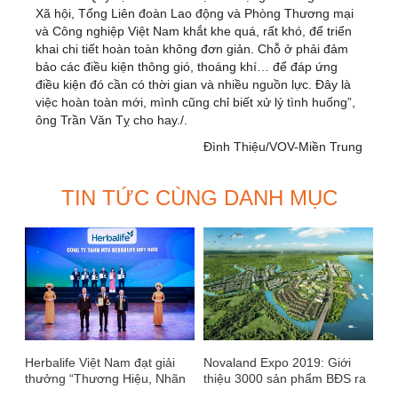
Xã hội, Tổng Liên đoàn Lao động và Phòng Thương mại
và Công nghiệp Việt Nam khắt khe quá, rất khó, để triển
khai chi tiết hoàn toàn không đơn giản. Chỗ ở phải đảm
bảo các điều kiện thông gió, thoáng khí… để đáp ứng
điều kiện đó cần có thời gian và nhiều nguồn lực. Đây là
việc hoàn toàn mới, mình cũng chỉ biết xử lý tình huống”,
ông Trần Văn Tỵ cho hay./.
Đình Thiệu/VOV-Miền Trung
TIN TỨC CÙNG DANH MỤC
Herbalife Việt Nam đạt giải
Novaland Expo 2019: Giới
thưởng “Thương Hiệu, Nhãn
thiệu 3000 sản phẩm BĐS ra
Hiệu Uy Tín Hàng Đầu Việt
thị trường