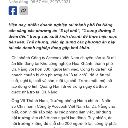
Ngày đăng: 08:57 AM, 29/07/2021
Hiện nay, nhiều doanh nghiệp tại thành phố Đà Nẵng
sẵn sàng các phương án “3 tại chỗ", “1 cung đường 2
điểm đến” trong sản xuất kinh doanh để thực hiện mục
tiêu kép. Thế nhưng, việc áp dụng các phương án này
tại các doanh nghiệp đang gặp khó khăn.
Chi nhánh Công ty Acecook Việt Nam chuyên sản xuất mì
ăn liền đóng tại Khu công nghiệp Hòa Khánh, thành phố
Đà Nẵng với hơn 300 người làm việc. Công ty đã lên kế
hoạch chuẩn bị cho phương án “3 tại chỗ”, đó là ăn tại
chỗ, nghỉ tại chỗ và sản xuất tại chỗ. Trước mắt, một số
lao động ở tỉnh Quảng Nam đi về trong ngày đã thuê
được nhà trọ tại Đà Nẵng.
Ông Võ Thành Nam, Trưởng phòng Hành chính - Nhân
sự Chi nhánh Công ty Acecook Việt Nam tại Đà Nẵng cho
biết, đơn vị đã sắp xếp lại các phòng làm việc, sử dụng
hội trường làm chỗ ở cho người lao động. Tuy nhiên, do
hội trường không đủ chỗ cho 200 người ở lại, công ty phải