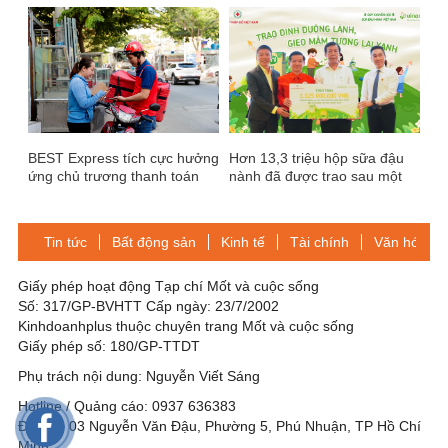
Nam” 2025
BEST Express tích cực hưởng
Hơn 13,3 triệu hộp sữa đậu
ứng chủ trương thanh toán
nành đã được trao sau một
không tiền mặt của Chính phủ
thập kỷ lan tỏa dinh dưỡng
lành
Tin tức
Bất động sản
Kinh tế
Tài chính
Văn hóa-Gi
Giấy phép hoạt động Tạp chí Mốt và cuộc sống
Số: 317/GP-BVHTT Cấp ngày: 23/7/2002
Kinhdoanhplus thuộc chuyên trang Mốt và cuộc sống
Giấy phép số: 180/GP-TTDT
Phụ trách nội dung: Nguyễn Viết Sáng
Hotline / Quảng cáo: 0937 636383
Địa chỉ: 03 Nguyễn Văn Đậu, Phường 5, Phú Nhuận, TP Hồ Chí
Minh