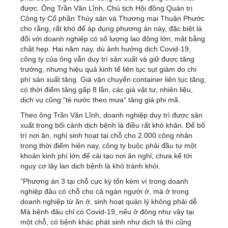
được. Ông Trần Văn Lĩnh, Chủ tịch Hội đồng Quản trị
Công ty Cổ phần Thủy sản và Thương mại Thuận Phước
cho rằng, rất khó để áp dụng phương án này, đặc biệt là
đối với doanh nghiệp có số lượng lao động lớn, mặt bằng
chật hẹp. Hai năm nay, dù ảnh hưởng dịch Covid-19,
công ty của ông vẫn duy trì sản xuất và giữ được tăng
trưởng, nhưng hiệu quả kinh tế liên tục sụt giảm do chi
phí sản xuất tăng. Giá vận chuyển container liên tục tăng,
có thời điểm tăng gấp 8 lần, các giá vật tư, nhiên liệu,
dịch vụ cũng “té nước theo mưa” tăng giá phi mã.
Theo ông Trần Văn Lĩnh, doanh nghiệp duy trì được sản
xuất trong bối cảnh dịch bệnh là điều rất khó khăn. Để bố
trí nơi ăn, nghỉ sinh hoạt tại chỗ cho 2.000 công nhân
trong thời điểm hiện nay, công ty buộc phải đầu tư một
khoản kinh phí lớn để cải tạo nơi ăn nghỉ, chưa kể tới
nguy cơ lây lan dịch bệnh là khó tránh khỏi.
“Phương án 3 tại chỗ cực kỳ tốn kém vì trong doanh
nghiệp đâu có chỗ cho cả ngàn người ở, mà ở trong
doanh nghiệp từ ăn ở, sinh hoạt quản lý không phải dễ.
Mà bệnh đâu chỉ có Covid-19, nếu ở đông như vậy tại
một chỗ, có bệnh khác phát sinh như dịch tả thì cũng