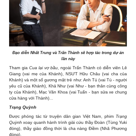
Đạo diễn Nhất Trung và Trấn Thành sẽ hợp tác trong dự án
lần này
Tham gia
Cua lại vợ bầu
, ngoài Trấn Thành có diễn viên Lê
Giang (vai mẹ của Khánh), NSƯT Hữu Châu (vai cha của
Khánh) và một số gương mặt trẻ như: Anh Tú (vai Tú - người
yêu cũ của Khánh), Khả Như (vai Như - bạn thân cùng công
ty của Khánh), Mạc Văn Khoa (vai Tuấn - bạn sửa xe chung
cửa hàng với Thành)...
Trạng Quỳnh
Được phóng tác từ truyện dân gian Việt Nam, phim
Trạng
Quỳnh
xoay quanh hành trình giải cứu thầy Đoàn (Tùng Yuki
đóng), thầy giáo đồng thời là cha nàng Điềm (Nhã Phương
đóng).