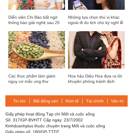
Diễn viên Chi Bảo bất ngờ
Những lựa chọn thú vị khác
thông báo giải nghệ sau 25
ngoài đi du lịch cho kỳ nghỉ lễ
năm trong nghề
30/4, 1/5
Các thực phẩm làm giảm
Hoa hậu Diệu Hoa đưa ra lời
nguy cơ mắc ung thư
khuyên phòng tránh dịch
bệnh Corona
Tin tức
Bất động sản
Kinh tế
Tài chính
Văn hóa-Gi
Giấy phép hoạt động Tạp chí Mốt và cuộc sống
Số: 317/GP-BVHTT Cấp ngày: 23/7/2002
Kinhdoanhplus thuộc chuyên trang Mốt và cuộc sống
Giấy phép số: 180/GP-TTDT