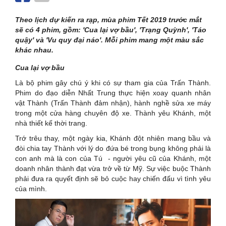
Theo lịch dự kiến ra rạp, mùa phim Tết 2019 trước mắt
sẽ có 4 phim, gồm: 'Cua lại vợ bầu', 'Trạng Quỳnh', 'Táo
quậy' và 'Vu quy đại náo'. Mỗi phim mang một màu sắc
khác nhau.
Cua lại vợ bầu
Là bộ phim gây chú ý khi có sự tham gia của Trấn Thành.
Phim do đạo diễn Nhất Trung thực hiện xoay quanh nhân
vật Thành (Trấn Thành đảm nhận), hành nghề sửa xe máy
trong một cửa hàng chuyên độ xe. Thành yêu Khánh, một
nhà thiết kế thời trang.
Trớ trêu thay, một ngày kia, Khánh đột nhiên mang bầu và
đòi chia tay Thành với lý do đứa bé trong bụng không phải là
con anh mà là con của Tú - người yêu cũ của Khánh, một
doanh nhân thành đạt vừa trở về từ Mỹ. Sự việc buộc Thành
phải đưa ra quyết định sẽ bỏ cuộc hay chiến đấu vì tình yêu
của mình.