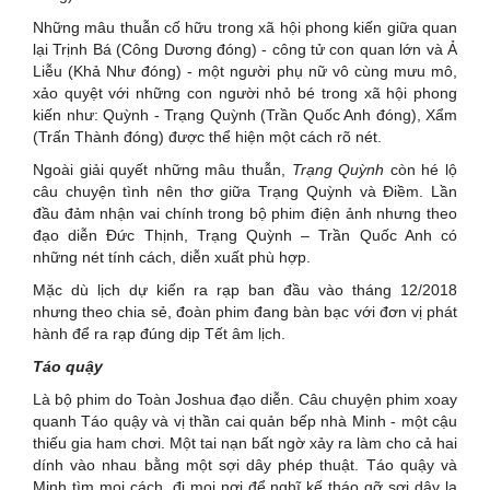
Những mâu thuẫn cố hữu trong xã hội phong kiến giữa quan
lại Trịnh Bá (Công Dương đóng) - công tử con quan lớn và Ả
Liễu (Khả Như đóng) - một người phụ nữ vô cùng mưu mô,
xảo quyệt với những con người nhỏ bé trong xã hội phong
kiến như: Quỳnh - Trạng Quỳnh (Trần Quốc Anh đóng), Xẩm
(Trấn Thành đóng) được thể hiện một cách rõ nét.
Ngoài giải quyết những mâu thuẫn,
Trạng Quỳnh
còn hé lộ
câu chuyện tình nên thơ giữa Trạng Quỳnh và Điềm. Lần
đầu đảm nhận vai chính trong bộ phim điện ảnh nhưng theo
đạo diễn Đức Thịnh, Trạng Quỳnh – Trần Quốc Anh có
những nét tính cách, diễn xuất phù hợp.
Mặc dù lịch dự kiến ra rạp ban đầu vào tháng 12/2018
nhưng theo chia sẻ, đoàn phim đang bàn bạc với đơn vị phát
hành để ra rạp đúng dịp Tết âm lịch.
Táo quậy
Là bộ phim do Toàn Joshua đạo diễn. Câu chuyện phim xoay
quanh Táo quậy và vị thần cai quản bếp nhà Minh - một cậu
thiếu gia ham chơi. Một tai nạn bất ngờ xảy ra làm cho cả hai
dính vào nhau bằng một sợi dây phép thuật. Táo quậy và
Minh tìm mọi cách, đi mọi nơi để nghĩ kế tháo gỡ sợi dây lạ