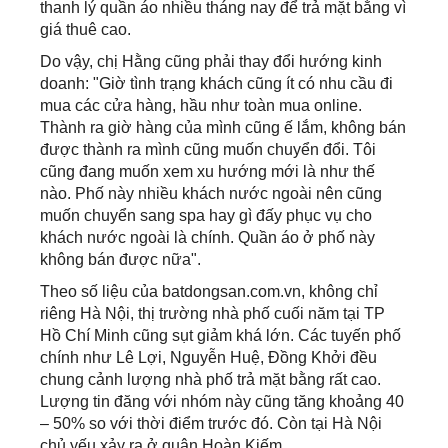
thanh lý quần áo nhiều tháng nay để trả mặt bằng vì
giá thuê cao.
Do vậy, chị Hằng cũng phải thay đổi hướng kinh
doanh: "Giờ tình trạng khách cũng ít có nhu cầu đi
mua các cửa hàng, hầu như toàn mua online.
Thành ra giờ hàng của mình cũng ế lắm, không bán
được thành ra mình cũng muốn chuyển đổi. Tôi
cũng đang muốn xem xu hướng mới là như thế
nào. Phố này nhiều khách nước ngoài nên cũng
muốn chuyển sang spa hay gì đấy phục vụ cho
khách nước ngoài là chính. Quần áo ở phố này
không bán được nữa".
Theo số liệu của batdongsan.com.vn, không chỉ
riêng Hà Nội, thị trường nhà phố cuối năm tại TP
Hồ Chí Minh cũng sụt giảm khá lớn. Các tuyến phố
chính như Lê Lợi, Nguyễn Huệ, Đồng Khởi đều
chung cảnh lượng nhà phố trả mặt bằng rất cao.
Lượng tin đăng với nhóm này cũng tăng khoảng 40
– 50% so với thời điểm trước đó. Còn tại Hà Nội
chủ yếu xảy ra ở quận Hoàn Kiếm.