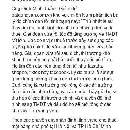
Ông Đinh Minh Tuấn – Giám đốc
batdongsan.com.vn khu vực miền Nam phân tích ba
lý do chính dẫn tới tình trạng này: "Thứ nhất là sự
thay đổi mô hình kinh doanh của những đơn vị đi
thuê. Giai đoạn vừa rồi tốc độ tăng trưởng về TMĐT
rất lớn. Các đơn vị đi thuê trước đây sử dụng các
tuyến phố chính để vừa làm thương hiệu vừa bán
hàng. Giai đoạn vừa rồi sau dịch, thị trường khó
khăn hơn nên họ phải bắt buộc thay đổi mô hình.
Họ tìm đến các nền tảng điện tử như lazada,
shopee, tiktok hay facebook. Lý do thứ 2 là sự sụt
giảm trong lượng khách đến thị trường trung tâm.
Cuối cùng là xu hướng mở rộng ở các thị trường
tỉnh của các nhãn hàng và các chuỗi. Bây giờ họ sẽ
thu hẹp ở các thị trường chính và chuyển đổi mô
hình sang TMĐT và đâu đó họ sẽ mở rộng ở các
khu vực tỉnh vùng ven".
Theo các chuyên gia nhận định, tình trạng cho thuê
mặt bằng nhà phố tại Hà Nội và TP Hồ Chí Minh