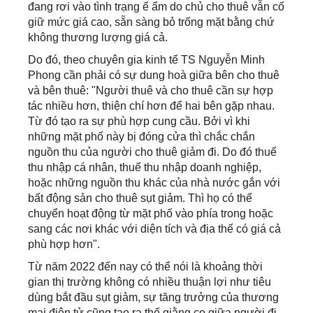
đang rơi vào tình trạng ế ẩm do chủ cho thuê vẫn cố
giữ mức giá cao, sẵn sàng bỏ trống mặt bằng chứ
không thương lượng giá cả.
Do đó, theo chuyên gia kinh tế TS Nguyễn Minh
Phong cần phải có sự dung hoà giữa bên cho thuê
và bên thuê: "Người thuê và cho thuê cần sự hợp
tác nhiều hơn, thiện chí hơn để hai bên gặp nhau.
Từ đó tạo ra sự phù hợp cung cầu. Bởi vì khi
những mặt phố này bị đóng cửa thì chắc chắn
nguồn thu của người cho thuê giảm đi. Do đó thuế
thu nhập cá nhân, thuế thu nhập doanh nghiệp,
hoặc những nguồn thu khác của nhà nước gắn với
bất động sản cho thuê sụt giảm. Thì họ có thể
chuyển hoạt động từ mặt phố vào phía trong hoặc
sang các nơi khác với diện tích và địa thế có giá cả
phù hợp hơn".
Từ năm 2022 đến nay có thể nói là khoảng thời
gian thị trường không có nhiều thuận lợi như tiêu
dùng bắt đầu sụt giảm, sự tăng trưởng của thương
mại điện tử cũng tạo ra thế giằng co giữa người đi