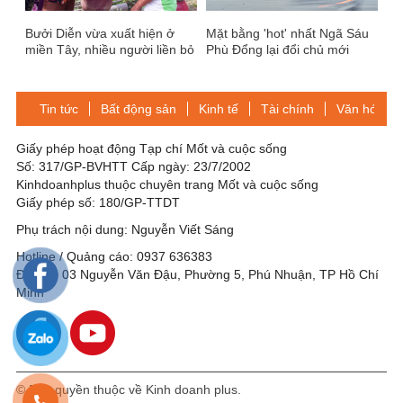
Bưởi Diễn vừa xuất hiện ở
Mặt bằng 'hot' nhất Ngã Sáu
miền Tây, nhiều người liền bỏ
Phù Đổng lại đổi chủ mới
bạc triệu “săn” đón
Tin tức
Bất động sản
Kinh tế
Tài chính
Văn hóa-Gi
Giấy phép hoạt động Tạp chí Mốt và cuộc sống
Số: 317/GP-BVHTT Cấp ngày: 23/7/2002
Kinhdoanhplus thuộc chuyên trang Mốt và cuộc sống
Giấy phép số: 180/GP-TTDT
Phụ trách nội dung: Nguyễn Viết Sáng
Hotline / Quảng cáo: 0937 636383
Địa chỉ: 03 Nguyễn Văn Đậu, Phường 5, Phú Nhuận, TP Hồ Chí
Minh
© Bản quyền thuộc về Kinh doanh plus.