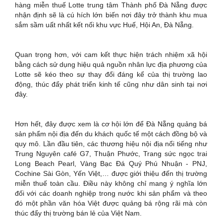
hàng miễn thuế Lotte trung tâm Thành phố Đà Nẵng được
nhận định sẽ là cú hích lớn biến nơi đây trở thành khu mua
sắm sầm uất nhất kết nối khu vực Huế, Hội An, Đà Nẵng.
Quan trọng hơn, với cam kết thực hiện trách nhiệm xã hội
bằng cách sử dụng hiệu quả nguồn nhân lực địa phương của
Lotte sẽ kéo theo sự thay đổi đáng kể của thị trường lao
động, thúc đẩy phát triển kinh tế cũng như dân sinh tại nơi
đây.
Hơn hết, đây được xem là cơ hội lớn để Đà Nẵng quảng bá
sản phẩm nội địa đến du khách quốc tế một cách đồng bộ và
quy mô. Lần đầu tiên, các thương hiệu nội địa nổi tiếng như
Trung Nguyên café G7, Thuận Phước, Trang sức ngọc trai
Long Beach Pearl, Vàng Bạc Đá Quý Phú Nhuận - PNJ,
Cochine Sài Gòn, Yến Việt,… được giới thiệu đến thị trường
miễn thuế toàn cầu. Điều này không chỉ mang ý nghĩa lớn
đối với các doanh nghiệp trong nước khi sản phẩm và theo
đó một phần văn hóa Việt được quảng bá rộng rãi mà còn
thúc đẩy thị trường bán lẻ của Việt Nam.