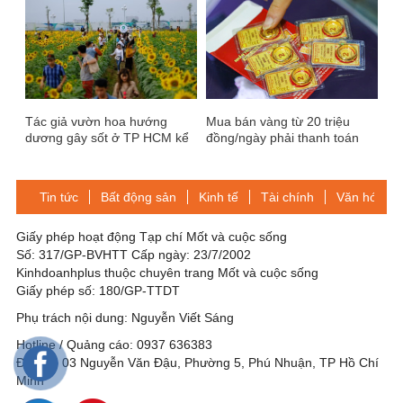
Tác giả vườn hoa hướng
Mua bán vàng từ 20 triệu
dương gây sốt ở TP HCM kể
đồng/ngày phải thanh toán
chuyện khởi nghiệp
qua tài khoản ngân hàng
Tin tức
Bất động sản
Kinh tế
Tài chính
Văn hóa-Gi
Giấy phép hoạt động Tạp chí Mốt và cuộc sống
Số: 317/GP-BVHTT Cấp ngày: 23/7/2002
Kinhdoanhplus thuộc chuyên trang Mốt và cuộc sống
Giấy phép số: 180/GP-TTDT
Phụ trách nội dung: Nguyễn Viết Sáng
Hotline / Quảng cáo: 0937 636383
Địa chỉ: 03 Nguyễn Văn Đậu, Phường 5, Phú Nhuận, TP Hồ Chí
Minh