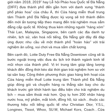
giới năm 2018, 2019” hay Lễ hội Pháo hoa Quốc tế Đà Nẵng
(DIFF) đưa thành phố đến gần hơn với danh xưng “thành
phố pháo hoa” của châu Á, thì Cửa hàng miễn thuế trung
tâm Thành phố Đà Nẵng được kỳ vọng sẽ trở thành điểm
đến mới ấn tượng tiếp theo mang đến trải nghiệm mua sắm
đẳng cấp quốc tế. Không thua kém những người “hàng xóm”
Thái Lan, Malaysia, Singapore, bên cạnh các địa danh tự
nhiên, lịch sử, văn hoá nổi tiếng, Đà Nẵng giờ đây đã đáp
ứng được nhu cầu về một thành phố "hoàn hảo" với trải
nghiệm ăn uống, vui chơi và mua sắm chất lượng.
Bên cạnh đó, Lotte Duty Free Đà Nẵng Downtown cũng sẽ là
bước ngoặt trong việc đưa du lịch trở thành ngành kinh tế
mũi nhọn của thành phố. Vị trí trung tâm giúp tăng lượng
khách đến đồng thời kéo dài thời gian trải nghiệm hơn so với
tại sân bay. Cộng thêm phương thức giao hàng linh hoạt của
Cửa hàng miễn thuế Lotte trung tâm Thành phố Đà Nẵng
giúp đóng gói và chuyển hàng ra thẳng sân bay cho du
khách trước giờ khởi hành tạo điều kiện cho trải nghiệm du
lịch – mua sắm thoải mái hơn. Quy tụ hơn 200 nhãn hàng
nước hoa, mỹ phẩm, mắt kính, đồng hồ, túi xách…thuộc các
thương hiệu nổi tiếng quốc tế như Christian Dior, Y.S.L,
Longines, Tissot, Whoo, SU:M, Michael Kors, Coach…Cửa