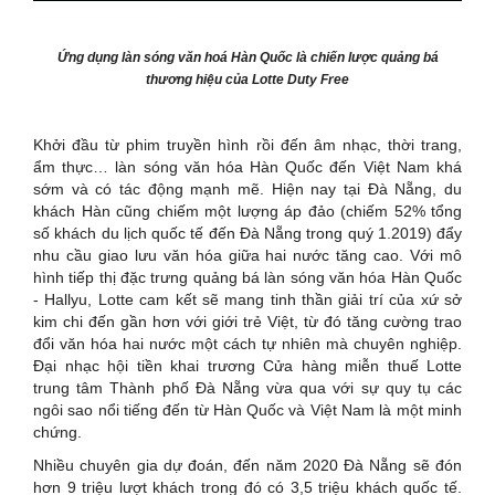
Ứng dụng làn sóng văn hoá Hàn Quốc là chiến lược quảng bá
thương hiệu của Lotte Duty Free
Khởi đầu từ phim truyền hình rồi đến âm nhạc, thời trang,
ẩm thực… làn sóng văn hóa Hàn Quốc đến Việt Nam khá
sớm và có tác động mạnh mẽ. Hiện nay tại Đà Nẵng, du
khách Hàn cũng chiếm một lượng áp đảo (chiếm 52% tổng
số khách du lịch quốc tế đến Đà Nẵng trong quý 1.2019) đẩy
nhu cầu giao lưu văn hóa giữa hai nước tăng cao. Với mô
hình tiếp thị đặc trưng quảng bá làn sóng văn hóa Hàn Quốc
- Hallyu, Lotte cam kết sẽ mang tinh thần giải trí của xứ sở
kim chi đến gần hơn với giới trẻ Việt, từ đó tăng cường trao
đổi văn hóa hai nước một cách tự nhiên mà chuyên nghiệp.
Đại nhạc hội tiền khai trương Cửa hàng miễn thuế Lotte
trung tâm Thành phố Đà Nẵng vừa qua với sự quy tụ các
ngôi sao nổi tiếng đến từ Hàn Quốc và Việt Nam là một minh
chứng.
Nhiều chuyên gia dự đoán, đến năm 2020 Đà Nẵng sẽ đón
hơn 9 triệu lượt khách trong đó có 3,5 triệu khách quốc tế.