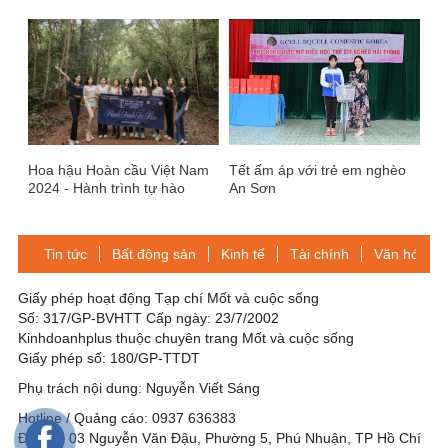
chứng
tháng 4-2026
Hoa hậu Hoàn cầu Việt Nam
Tết ấm áp với trẻ em nghèo
2024 - Hành trình tự hào
An Sơn
thông qua các hoạt động trải
nghiệm
Tin tức
Bất động sản
Kinh tế
Tài chính
Văn hóa-Gi
Giấy phép hoạt động Tạp chí Mốt và cuộc sống
Số: 317/GP-BVHTT Cấp ngày: 23/7/2002
Kinhdoanhplus thuộc chuyên trang Mốt và cuộc sống
Giấy phép số: 180/GP-TTDT
Phụ trách nội dung: Nguyễn Viết Sáng
Hotline / Quảng cáo: 0937 636383
Địa chỉ: 03 Nguyễn Văn Đậu, Phường 5, Phú Nhuận, TP Hồ Chí