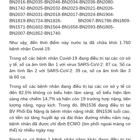
BN2016-BN2035-BN2046-BN2034-BN2036-BN2080-
BN1742-BN2025-BN2032-BN2023-BN2021-BN2026-
BN2037-BN2031-BN2018-BN2017-BN2024-BN1904-
BN1819-BN1724-BN1826- BN2067-BN1786-BN1809-
BN1571-BN1602-BN1564-BN1658-BN2093-BN1805-
BN2007-BN1852-BN1740.
Như vậy, đến thời điểm này nước ta đã chữa khỏi 1.760
bệnh nhân Covid-19.
Trong số các bệnh nhân Covid-19 đang điều trị tại các cơ sở
y tế, số ca âm tính lần 1 với virus SARS-CoV-2: 87 ca; Số ca
âm tính lần 2 với SARS-CoV-2: 39 ca, số ca âm tính lần 3
là 60 ca.
Trong số các bệnh nhân đang điều trị tại các cơ sở y tế có
đến 82,5% không có biểu hiện lâm sàng; số biểu hiện lâm
sàng nhẹ chiếm 14,7% và hiện còn 19 trường hợp nặng, tiên
lượng nặng, nguy kịch. Trong đó, BN1536 đang điều trị tại
BV Phổi Đà Nặng là bệnh nhân nặng nhất. BN1536 tuổi cao,
có tiền sử tăng huyết áp và đái tháo đường nhiều năm nay,
bệnh nhân đã được chỉ định ECMO (tim phổi ngoài màng cơ
thể) từ nhiều ngày nay.
Ngoài ra, có thêm 1 bệnh nhân nặng khác đang điều trị tại