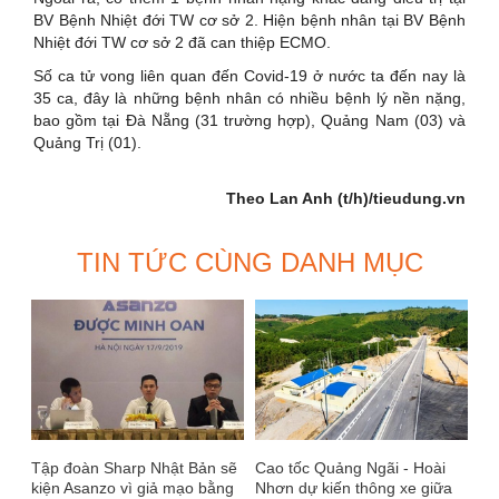
BV Bệnh Nhiệt đới TW cơ sở 2. Hiện bệnh nhân tại BV Bệnh
Nhiệt đới TW cơ sở 2 đã can thiệp ECMO.
Số ca tử vong liên quan đến Covid-19 ở nước ta đến nay là
35 ca, đây là những bệnh nhân có nhiều bệnh lý nền nặng,
bao gồm tại Đà Nẵng (31 trường hợp), Quảng Nam (03) và
Quảng Trị (01).
Theo Lan Anh (t/h)/tieudung.vn
TIN TỨC CÙNG DANH MỤC
Tập đoàn Sharp Nhật Bản sẽ
Cao tốc Quảng Ngãi - Hoài
kiện Asanzo vì giả mạo bằng
Nhơn dự kiến thông xe giữa