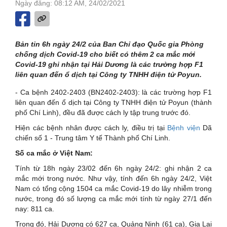
Ngày đăng: 08:12 AM, 24/02/2021
Bản tin 6h ngày 24/2 của Ban Chỉ đạo Quốc gia Phòng
chống dịch Covid-19 cho biết có thêm 2 ca mắc mới
Covid-19 ghi nhận tại Hải Dương là các trường hợp F1
liên quan đến ổ dịch tại Công ty TNHH điện tử Poyun.
- Ca bệnh 2402-2403 (BN2402-2403): là các trường hợp F1
liên quan đến ổ dịch tại Công ty TNHH điện tử Poyun (thành
phố Chí Linh), đều đã được cách ly tập trung trước đó.
Hiện các bệnh nhân được cách ly, điều trị tại
Bệnh viện
Dã
chiến số 1 - Trung tâm Y tế Thành phố Chí Linh.
Số ca mắc ở Việt Nam:
Tính từ 18h ngày 23/02 đến 6h ngày 24/2: ghi nhận 2 ca
mắc mới trong nước. Như vậy, tính đến 6h ngày 24/2, Việt
Nam có tổng cộng 1504 ca mắc Covid-19 do lây nhiễm trong
nước, trong đó số lượng ca mắc mới tính từ ngày 27/1 đến
nay: 811 ca.
Trong đó, Hải Dương có 627 ca, Quảng Ninh (61 ca), Gia Lai