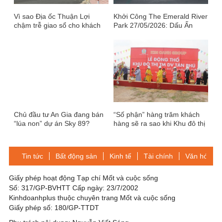
Vì sao Địa ốc Thuận Lợi
Khởi Công The Emerald River
chậm trễ giao sổ cho khách
Park 27/05/2026: Dấu Ấn
hàng?
Bùng Nổ Thị Trường Bất
Động Sản
Chủ đầu tư An Gia đang bán
“Số phận” hàng trăm khách
“lúa non” dự án Sky 89?
hàng sẽ ra sao khi Khu đô thị
Tân Phú bị cơ quan chức
năng "tuýt còi"
Tin tức
Bất động sản
Kinh tế
Tài chính
Văn hóa-Gi
Giấy phép hoạt động Tạp chí Mốt và cuộc sống
Số: 317/GP-BVHTT Cấp ngày: 23/7/2002
Kinhdoanhplus thuộc chuyên trang Mốt và cuộc sống
Giấy phép số: 180/GP-TTDT