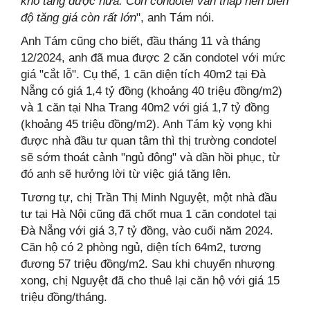
khó tăng được nữa. Còn condotel vẫn thấp nên biên
độ tăng giá còn rất lớn
", anh Tám nói.
Anh Tám cũng cho biết, đầu tháng 11 và tháng
12/2024, anh đã mua được 2 căn condotel với mức
giá "cắt lỗ". Cụ thể, 1 căn diện tích 40m2 tại Đà
Nẵng có giá 1,4 tỷ đồng (khoảng 40 triệu đồng/m2)
và 1 căn tại Nha Trang 40m2 với giá 1,7 tỷ đồng
(khoảng 45 triệu đồng/m2). Anh Tám kỳ vọng khi
được nhà đầu tư quan tâm thì thị trường condotel
sẽ sớm thoát cảnh "ngủ đông" và dần hồi phục, từ
đó anh sẽ hưởng lời từ việc giá tăng lên.
Tương tự, chị Trần Thị Minh Nguyệt, một nhà đầu
tư tại Hà Nội cũng đã chốt mua 1 căn condotel tại
Đà Nẵng với giá 3,7 tỷ đồng, vào cuối năm 2024.
Căn hộ có 2 phòng ngủ, diện tích 64m2, tương
đương 57 triệu đồng/m2. Sau khi chuyển nhượng
xong, chị Nguyệt đã cho thuê lại căn hộ với giá 15
triệu đồng/tháng.