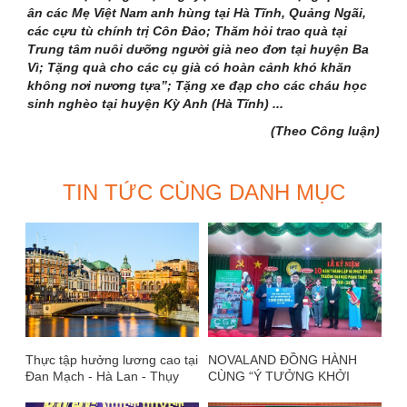
ân các Mẹ Việt Nam anh hùng tại Hà Tĩnh, Quảng Ngãi,
các cựu tù chính trị Côn Đảo; Thăm hỏi trao quà tại
Trung tâm nuôi dưỡng người già neo đơn tại huyện Ba
Vì; Tặng quà cho các cụ già có hoàn cảnh khó khăn
không nơi nương tựa”; Tặng xe đạp cho các cháu học
sinh nghèo tại huyện Kỳ Anh (Hà Tĩnh) ...
(Theo Công luận)
TIN TỨC CÙNG DANH MỤC
Thực tập hưởng lương cao tại
NOVALAND ĐỒNG HÀNH
Đan Mạch - Hà Lan - Thụy
CÙNG “Ý TƯỞNG KHỞI
Điển
NGHIỆP CIC 2019”