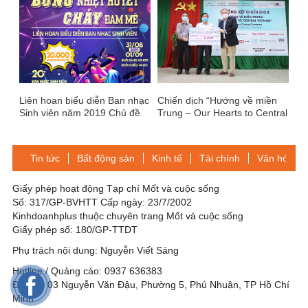
Liên hoan biểu diễn Ban nhạc
Chiến dịch “Hướng về miền
Sinh viên năm 2019 Chủ đề
Trung – Our Hearts to Central
“Bùng nhiệt huyết - Cháy đam
Vietnam” của VinaCapital
mê”
Foundation tại huyện Nam
Trà My đã quyên góp hơn 5,6
Tin tức
Bất động sản
Kinh tế
Tài chính
Văn hóa-Gi
tỷ đồng
Giấy phép hoạt động Tạp chí Mốt và cuộc sống
Số: 317/GP-BVHTT Cấp ngày: 23/7/2002
Kinhdoanhplus thuộc chuyên trang Mốt và cuộc sống
Giấy phép số: 180/GP-TTDT
Phụ trách nội dung: Nguyễn Viết Sáng
Hotline / Quảng cáo: 0937 636383
Địa chỉ: 03 Nguyễn Văn Đậu, Phường 5, Phú Nhuận, TP Hồ Chí
Minh