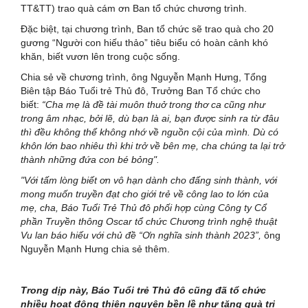
TT&TT) trao quà cám ơn Ban tổ chức chương trình.
Đặc biệt, tại chương trình, Ban tổ chức sẽ trao quà cho 20
gương “Người con hiếu thảo” tiêu biểu có hoàn cảnh khó
khăn, biết vươn lên trong cuộc sống.
Chia sẻ về chương trình, ông Nguyễn Mạnh Hưng, Tổng
Biên tập Báo Tuổi trẻ Thủ đô, Trưởng Ban Tổ chức cho
biết:
“Cha mẹ là đề tài muôn thuở trong thơ ca cũng như
trong âm nhạc, bởi lẽ, dù bạn là ai, bạn được sinh ra từ đâu
thì đều không thể không nhớ về nguồn cội của mình. Dù có
khôn lớn bao nhiêu thì khi trở về bên mẹ, cha chúng ta lại trở
thành những đứa con bé bỏng".
"Với tấm lòng biết ơn vô hạn dành cho đấng sinh thành, với
mong muốn truyền đạt cho giới trẻ về công lao to lớn của
mẹ, cha, Báo Tuổi Trẻ Thủ đô phối hợp cùng Công ty Cổ
phần Truyền thông Oscar tổ chức Chương trình nghệ thuật
Vu lan báo hiếu với chủ đề “Ơn nghĩa sinh thành 2023”,
ông
Nguyễn Mạnh Hưng chia sẻ thêm.
Trong dịp này, Báo Tuổi trẻ Thủ đô cũng đã tổ chức
nhiều hoạt động thiện nguyện bền lề như tặng quà tri