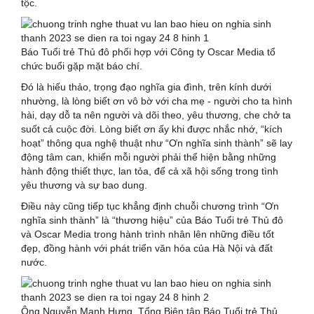
tộc.
Báo Tuổi trẻ Thủ đô phối hợp với Công ty Oscar Media tổ
chức buổi gặp mặt báo chí.
Đó là hiếu thảo, trọng đạo nghĩa gia đình, trên kính dưới
nhường, là lòng biết ơn vô bờ với cha mẹ - người cho ta hình
hài, dạy dỗ ta nên người và dõi theo, yêu thương, che chở ta
suốt cả cuộc đời. Lòng biết ơn ấy khi được nhắc nhớ, “kích
hoạt” thông qua nghệ thuật như “Ơn nghĩa sinh thành” sẽ lay
động tâm can, khiến mỗi người phải thể hiện bằng những
hành động thiết thực, lan tỏa, để cả xã hội sống trong tình
yêu thương và sự bao dung.
Điều này cũng tiếp tục khẳng định chuỗi chương trình “Ơn
nghĩa sinh thành” là “thương hiệu” của Báo Tuổi trẻ Thủ đô
và Oscar Media trong hành trình nhân lên những điều tốt
đẹp, đồng hành với phát triển văn hóa của Hà Nội và đất
nước.
Ông Nguyễn Mạnh Hưng, Tổng Biên tập Báo Tuổi trẻ Thủ