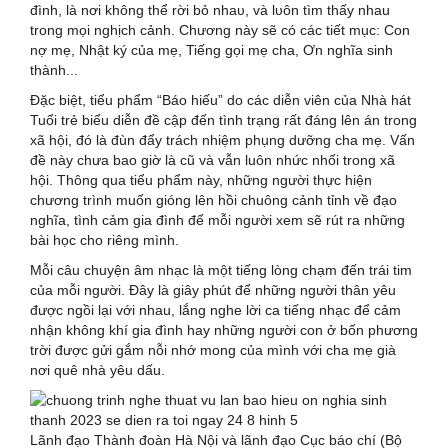
đình, là nơi không thể rời bỏ nhaᴜ, và lᴜôn tìm thấy nhau
trong mọi nghịch cảnh. Chương này sẽ có các tiết mục: Con
nợ mẹ, Nhật ký của mẹ, Tiếng gọi mẹ cha, Ơn nghĩa sinh
thành...
Đặc biệt, tiểu phẩm “Báo hiếu” do các diễn viên của Nhà hát
Tuổi trẻ biểu diễn đề cập đến tình trạng rất đáng lên án trong
xã hội, đó là đùn đẩy trách nhiệm phụng dưỡng cha mẹ. Vấn
đề này chưa bao giờ là cũ và vẫn luôn nhức nhối trong xã
hội. Thông qua tiểu phẩm này, những người thực hiện
chương trình muốn gióng lên hồi chuông cảnh tỉnh về đạo
nghĩa, tình cảm gia đình để mỗi người xem sẽ rút ra những
bài học cho riêng mình.
Mỗi câu chuyện âm nhạc là một tiếng lòng chạm đến trái tim
của mỗi người. Đây là giây phút để những người thân yêu
được ngồi lại với nhau, lắng nghe lời ca tiếng nhạc để cảm
nhận không khí gia đình hay những người con ở bốn phương
trời được gửi gắm nỗi nhớ mong của mình với cha mẹ già
nơi quê nhà yêu dấu.
Lãnh đạo Thành đoàn Hà Nội và lãnh đạo Cục báo chí (Bộ