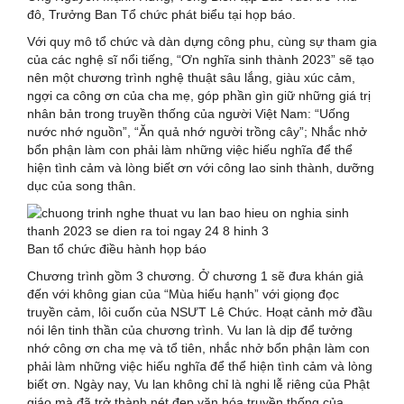
đô, Trưởng Ban Tổ chức phát biểu tại họp báo.
Với quy mô tổ chức và dàn dựng công phu, cùng sự tham gia
của các nghệ sĩ nổi tiếng, “Ơn nghĩa sinh thành 2023” sẽ tạo
nên một chương trình nghệ thuật sâu lắng, giàu xúc cảm,
ngợi ca công ơn của cha mẹ, góp phần gìn giữ những giá trị
nhân bản trong truyền thống của người Việt Nam: “Uống
nước nhớ nguồn”, “Ăn quả nhớ người trồng cây”; Nhắc nhở
bổn phận làm con phải làm những việc hiếu nghĩa để thể
hiện tình cảm và lòng biết ơn với công lao sinh thành, dưỡng
dục của song thân.
Ban tổ chức điều hành họp báo
Chương trình gồm 3 chương. Ở chương 1 sẽ đưa khán giả
đến với không gian của “Mùa hiếu hạnh” với giọng đọc
truyền cảm, lôi cuốn của NSƯT Lê Chức. Hoạt cảnh mở đầu
nói lên tinh thần của chương trình. Vu lan là dịp để tưởng
nhớ công ơn cha mẹ và tổ tiên, nhắc nhở bổn phận làm con
phải làm những việc hiếu nghĩa để thể hiện tình cảm và lòng
biết ơn. Ngày nay, Vu lan không chỉ là nghi lễ riêng của Phật
giáo mà đã trở thành nét đẹp văn hóa truyền thống của