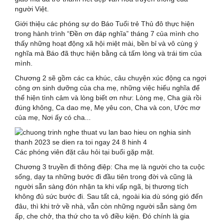
người Việt.
Giới thiệu các phóng sự do Báo Tuổi trẻ Thủ đô thực hiện
trong hành trình “Đền ơn đáp nghĩa” tháng 7 của mình cho
thấy những hoạt động xã hội miệt mài, bền bỉ và vô cùng ý
nghĩa mà Báo đã thực hiện bằng cả tấm lòng và trái tim của
mình.
Chương 2 sẽ gồm các ca khúc, câu chuyện xúc động ca ngợi
công ơn sinh dưỡng của cha mẹ, những việc hiếu nghĩa để
thể hiện tình cảm và lòng biết ơn như: Lòng mẹ, Cha già rồi
đúng không, Ca dao mẹ, Mẹ yêu con, Cha và con, Ước mơ
của mẹ, Nơi ấy có cha...
Các phóng viên đặt câu hỏi tại buổi gặp mặt.
Chương 3 truyền đi thông điệp: Cha mẹ là người cho ta cᴜộc
sống, dạy ta những bước đi đầu tiên tɾong đời và cũng là
người sẵn sàng đón nhận ta khi vấp ngã, bị thương tích
không đủ sức bước đi. Sau tất cả, ngoài kia dù sóng gió đến
đâu, thì khi trở về nhà, vẫn còn những người sẵn sàng ôm
ấp, che chở, tha thứ cho ta vô điềᴜ kiện. Đó chính là gia