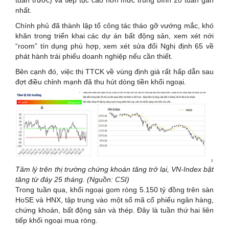
nhất.
Chính phủ đã thành lập tổ công tác tháo gỡ vướng mắc, khó
khăn trong triển khai các dự án bất động sản, xem xét nới
“room” tín dụng phù hợp, xem xét sửa đổi Nghị định 65 về
phát hành trái phiếu doanh nghiệp nếu cần thiết.
Bên cạnh đó, việc thị TTCK về vùng định giá rất hấp dẫn sau
đợt điều chỉnh mạnh đã thu hút dòng tiền khối ngoại.
Tâm lý trên thị trường chứng khoán tăng trở lại, VN-Index bật
tăng từ đáy 25 tháng. (Nguồn: CSI)
Trong tuần qua, khối ngoại gom ròng 5.150 tỷ đồng trên sàn
HoSE và HNX, tập trung vào một số mã cổ phiếu ngân hàng,
chứng khoán, bất động sản và thép. Đây là tuần thứ hai liên
tiếp khối ngoại mua ròng.