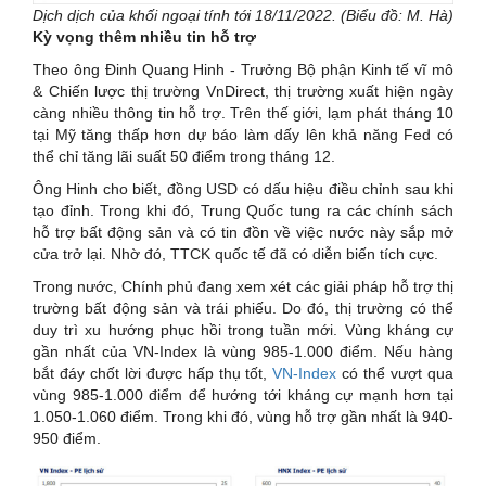
Dịch dịch của khối ngoại tính tới 18/11/2022. (Biểu đồ: M. Hà)
Kỳ vọng thêm nhiều tin hỗ trợ
Theo ông Đinh Quang Hinh - Trưởng Bộ phận Kinh tế vĩ mô
& Chiến lược thị trường VnDirect, thị trường xuất hiện ngày
càng nhiều thông tin hỗ trợ. Trên thế giới, lạm phát tháng 10
tại Mỹ tăng thấp hơn dự báo làm dấy lên khả năng Fed có
thể chỉ tăng lãi suất 50 điểm trong tháng 12.
Ông Hinh cho biết, đồng USD có dấu hiệu điều chỉnh sau khi
tạo đỉnh. Trong khi đó, Trung Quốc tung ra các chính sách
hỗ trợ bất động sản và có tin đồn về việc nước này sắp mở
cửa trở lại. Nhờ đó, TTCK quốc tế đã có diễn biến tích cực.
Trong nước, Chính phủ đang xem xét các giải pháp hỗ trợ thị
trường bất động sản và trái phiếu. Do đó, thị trường có thể
duy trì xu hướng phục hồi trong tuần mới. Vùng kháng cự
gần nhất của VN-Index là vùng 985-1.000 điểm. Nếu hàng
bắt đáy chốt lời được hấp thụ tốt,
VN-Index
có thể vượt qua
vùng 985-1.000 điểm để hướng tới kháng cự mạnh hơn tại
1.050-1.060 điểm. Trong khi đó, vùng hỗ trợ gần nhất là 940-
950 điểm.