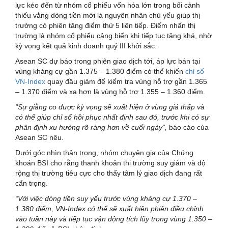
lực kéo đến từ nhóm cổ phiếu vốn hóa lớn trong bối cảnh
thiếu vắng dòng tiền mới là nguyên nhân chủ yếu giúp thị
trường có phiên tăng điểm thứ 5 liên tiếp. Điểm nhấn thị
trường là nhóm cổ phiếu cảng biển khi tiếp tục tăng khá, nhờ
kỳ vọng kết quả kinh doanh quý III khởi sắc.
Asean SC dự báo trong phiên giao dịch tới, áp lực bán tại
vùng kháng cự gần 1.375 – 1.380 điểm có thể khiến
chỉ số
VN-Index
quay đầu giảm để kiểm tra vùng hỗ trợ gần 1.365
– 1.370 điểm và xa hơn là vùng hỗ trợ 1.355 – 1.360 điểm.
“Sự giằng co được kỳ vọng sẽ xuất hiện ở vùng giá thấp và
có thể giúp chỉ số hồi phục nhất định sau đó, trước khi có sự
phân định xu hướng rõ ràng hơn về cuối ngày”,
báo cáo của
Asean SC nêu.
Dưới góc nhìn thận trọng, nhóm chuyên gia của Chứng
khoán BSI cho rằng thanh khoản thị trường suy giảm và độ
rộng thị trường tiêu cực cho thấy tâm lý giao dịch đang rất
cẩn trọng.
“Với việc dòng tiền suy yếu trước vùng kháng cự 1.370 –
1.380 điểm, VN-Index có thể sẽ xuất hiện phiên điều chỉnh
vào tuần này và tiếp tục vận động tích lũy trong vùng 1.350 –