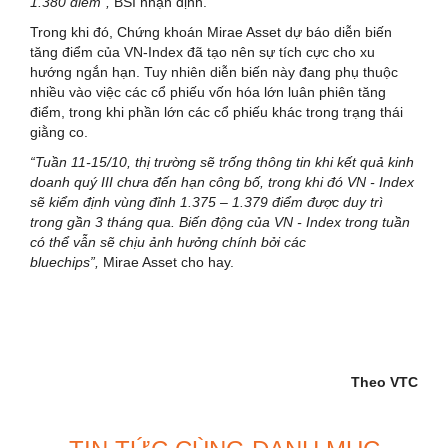
1.380 điểm”,
BSI nhận định.
Trong khi đó, Chứng khoán Mirae Asset dự báo diễn biến
tăng điểm của VN-Index đã tạo nên sự tích cực cho xu
hướng ngắn hạn. Tuy nhiên diễn biến này đang phụ thuộc
nhiều vào việc các cổ phiếu vốn hóa lớn luân phiên tăng
điểm, trong khi phần lớn các cổ phiếu khác trong trạng thái
giằng co.
“Tuần 11-15/10, thị trường sẽ trống thông tin khi kết quả kinh
doanh quý III chưa đến hạn công bố, trong khi đó VN - Index
sẽ kiểm định vùng đỉnh 1.375 – 1.379 điểm được duy trì
trong gần 3 tháng qua. Biến động của VN - Index trong tuần
có thể vẫn sẽ chịu ảnh hưởng chính bởi các
bluechips”,
Mirae Asset cho hay.
Theo VTC