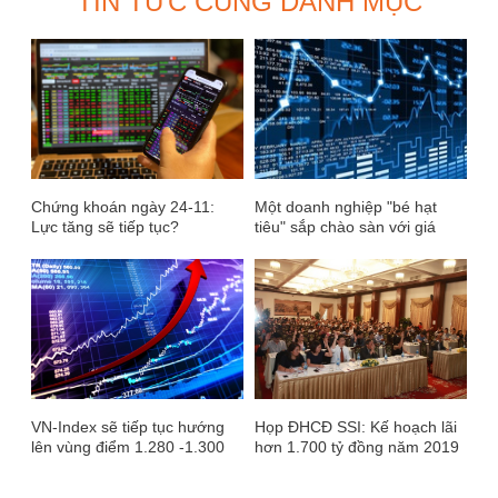
TIN TỨC CÙNG DANH MỤC
Chứng khoán ngày 24-11:
Một doanh nghiệp "bé hạt
Lực tăng sẽ tiếp tục?
tiêu" sắp chào sàn với giá
tham chiếu 411.000 đồng/cổ
phần
VN-Index sẽ tiếp tục hướng
Họp ĐHCĐ SSI: Kế hoạch lãi
lên vùng điểm 1.280 -1.300
hơn 1.700 tỷ đồng năm 2019