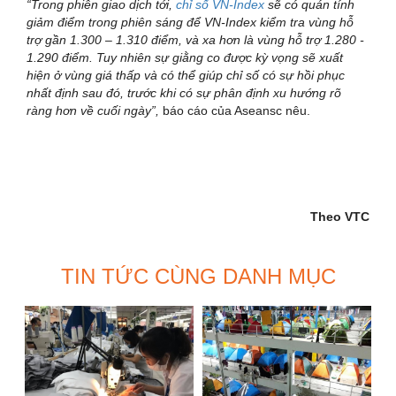
“Trong phiên giao dịch tới,
chỉ số VN-Index
sẽ có quán tính
giảm điểm trong phiên sáng để VN-Index kiểm tra vùng hỗ
trợ gần 1.300 – 1.310 điểm, và xa hơn là vùng hỗ trợ 1.280 -
1.290 điểm. Tuy nhiên sự giằng co được kỳ vọng sẽ xuất
hiện ở vùng giá thấp và có thể giúp chỉ số có sự hồi phục
nhất định sau đó, trước khi có sự phân định xu hướng rõ
ràng hơn về cuối ngày”,
báo cáo của Aseansc nêu.
Theo VTC
TIN TỨC CÙNG DANH MỤC