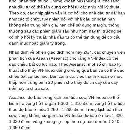
Khối phân tích thuộc Chứng khoán MB (MBS) lại cho rằng
nhà đầu tư có thể tận dụng cơ hội từ các nhịp hồi kỹ thuật.
Theo đó, các nhịp giảm vẫn là cơ hội cho nhà đầu tư dài hạn
như các tổ chức, tuy nhiên đối với nhà đầu tư ngắn hạn
không nên trung bình giá, hạn chế sử dụng margin, thông
thường sau các phiên giảm sâu như hôm nay thị trường sẽ
có nhịp hồi kỹ thuật, nhà đầu tư có thể tận dụng để cơ cấu
danh mục hoặc giảm tỷ trọng.
Nhận định về phiên giao dịch hôm nay 26/4, các chuyên viên
phân tích của Asean (Aseansc) cho rằng VN-Index có thể
đảo chiều bất cứ lúc nào. Theo Aseansc, một số chỉ báo kỹ
thuật cho thấy VN-Index đang ở vùng quá bán và có thể đảo
chiều bất cứ lúc nào. Bên cạnh đó, việc thanh khoản ở mức
thấp hơn trung bình 20 phiên cho thấy độ tin cậy của cây
nến này là chưa cao.
Aseansc dự báo trong kịch bản tiêu cực, VN-Index có thể
kiểm tra vùng hỗ trợ gần 1.300 -1.310 điểm, vùng hỗ trợ tiếp
theo dự báo ở mức 1.280 - 1.290 điểm. Trong kịch bản tích
cực, vùng kháng cự gần của VN-Index dự báo ở mức 1.320 -
1.330 điểm, vùng kháng cự tiếp theo dự báo ở mức 1.340 -
1.350 điểm.