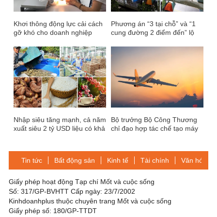
Khơi thông động lực cải cách
Phương án “3 tại chỗ” và “1
gỡ khó cho doanh nghiệp
cung đường 2 điểm đến” lộ
nhiều bất cập
Nhập siêu tăng mạnh, cả năm
Bộ trưởng Bộ Công Thương
xuất siêu 2 tỷ USD liệu có khả
chỉ đạo hợp tác chế tạo máy
thi?
bay với Trung Quốc
Tin tức
Bất động sản
Kinh tế
Tài chính
Văn hóa-Gi
Giấy phép hoạt động Tạp chí Mốt và cuộc sống
Số: 317/GP-BVHTT Cấp ngày: 23/7/2002
Kinhdoanhplus thuộc chuyên trang Mốt và cuộc sống
Giấy phép số: 180/GP-TTDT