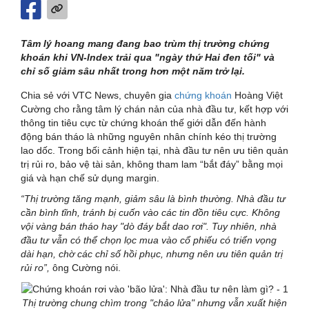
Tâm lý hoang mang đang bao trùm thị trường chứng
khoán khi VN-Index trải qua "ngày thứ Hai đen tối" và
chỉ số giảm sâu nhất trong hơn một năm trở lại.
Chia sẻ với VTC News, chuyên gia
chứng khoán
Hoàng Việt
Cường cho rằng tâm lý chán nản của nhà đầu tư, kết hợp với
thông tin tiêu cực từ chứng khoán thế giới dẫn đến hành
động bán tháo là những nguyên nhân chính kéo thị trường
lao dốc. Trong bối cảnh hiện tại, nhà đầu tư nên ưu tiên quản
trị rủi ro, bảo vệ tài sản, không tham lam “bắt đáy” bằng mọi
giá và hạn chế sử dụng margin.
“Thị trường tăng mạnh, giảm sâu là bình thường. Nhà đầu tư
cần bình tĩnh, tránh bị cuốn vào các tin đồn tiêu cực. Không
vội vàng bán tháo hay "dò đáy bắt dao rơi". Tuy nhiên, nhà
đầu tư vẫn có thể chọn lọc mua vào cổ phiếu có triển vọng
dài hạn, chờ các chỉ số hồi phục, nhưng nên ưu tiên quản trị
rủi ro”,
ông Cường nói.
Thị trường chung chìm trong "chảo lửa" nhưng vẫn xuất hiện