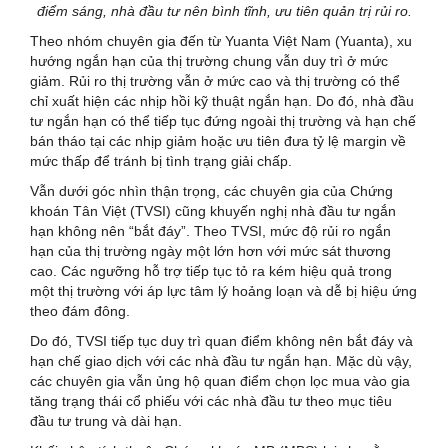
điểm sáng, nhà đầu tư nên bình tĩnh, ưu tiên quản trị rủi ro.
Theo nhóm chuyên gia đến từ Yuanta Việt Nam (Yuanta), xu
hướng ngắn hạn của thị trường chung vẫn duy trì ở mức
giảm. Rủi ro thị trường vẫn ở mức cao và thị trường có thể
chỉ xuất hiện các nhịp hồi kỹ thuật ngắn hạn. Do đó, nhà đầu
tư ngắn hạn có thể tiếp tục đứng ngoài thị trường và hạn chế
bán tháo tại các nhịp giảm hoặc ưu tiên đưa tỷ lệ margin về
mức thấp để tránh bị tình trạng giải chấp.
Vẫn dưới góc nhìn thận trọng, các chuyên gia của Chứng
khoán Tân Việt (TVSI) cũng khuyến nghị nhà đầu tư ngắn
hạn không nên “bắt đáy”. Theo TVSI, mức độ rủi ro ngắn
hạn của thị trường ngày một lớn hơn với mức sát thương
cao. Các ngưỡng hỗ trợ tiếp tục tỏ ra kém hiệu quả trong
một thị trường với áp lực tâm lý hoảng loạn và dễ bị hiệu ứng
theo đám đông.
Do đó, TVSI tiếp tục duy trì quan điểm không nên bắt đáy và
hạn chế giao dịch với các nhà đầu tư ngắn hạn. Mặc dù vậy,
các chuyên gia vẫn ủng hộ quan điểm chọn lọc mua vào gia
tăng trạng thái cổ phiếu với các nhà đầu tư theo mục tiêu
đầu tư trung và dài hạn.