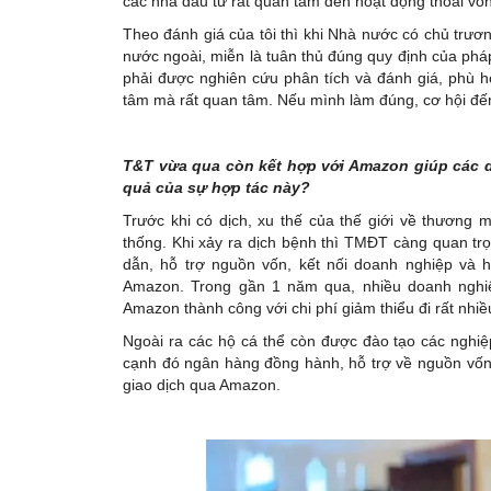
các nhà đầu tư rất quan tâm đến hoạt động thoái vố
Theo đánh giá của tôi thì khi Nhà nước có chủ trươ
nước ngoài, miễn là tuân thủ đúng quy định của pháp
phải được nghiên cứu phân tích và đánh giá, phù 
tâm mà rất quan tâm. Nếu mình làm đúng, cơ hội đến
T&T vừa qua còn kết hợp với Amazon giúp các d
quả của sự hợp tác này?
Trước khi có dịch, xu thế của thế giới về thương 
thống. Khi xảy ra dịch bệnh thì TMĐT càng quan tr
dẫn, hỗ trợ nguồn vốn, kết nối doanh nghiệp và 
Amazon. Trong gần 1 năm qua, nhiều doanh nghi
Amazon thành công với chi phí giảm thiểu đi rất nhiề
Ngoài ra các hộ cá thể còn được đào tạo các nghiệp
cạnh đó ngân hàng đồng hành, hỗ trợ về nguồn vốn đ
giao dịch qua Amazon.