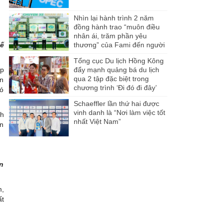
Nhìn lại hành trình 2 năm
đồng hành trao “muôn điều
nhân ái, trăm phần yêu
hế
thương” của Fami đến người
dân Miền Tây
Tổng cục Du lịch Hồng Kông
ệp
đẩy mạnh quảng bá du lịch
qua 2 tập đặc biệt trong
ận
chương trình ‘Đi đó đi đây’
có
Schaeffler lần thứ hai được
vinh danh là “Nơi làm việc tốt
nh
nhất Việt Nam”
ến
ạn
m,
ất