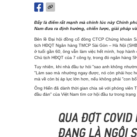
Đấy là điểm rất mạnh mà chính lúc này Chính phủ
Nam đưa ra định hướng, chiến lược, giải pháp v
Bên lề Đại hội đồng cổ đông CTCP Chứng khoán S
tịch HĐQT Ngân hàng TMCP Sài Gòn – Hà Nội (SHB),
ở tuổi gần 60, ông vẫn làm việc hết mình, họp hành
Chủ tịch HĐQT của 7 công ty, trong đó ngân hàng SH
Tuy nhiên, khi nhà đầu tư hỏi "sao anh không nhường
"Làm sao mà nhường ngay được, nó còn phải học hỏi, 
mà về còn bị áp lực lớn hơn, nếu không phải "con bố 
Ông Hiển đã dành thời gian chia sẻ với phóng viên 
đầu đàn" của Việt Nam tìm cơ hội đầu tư trong trạng