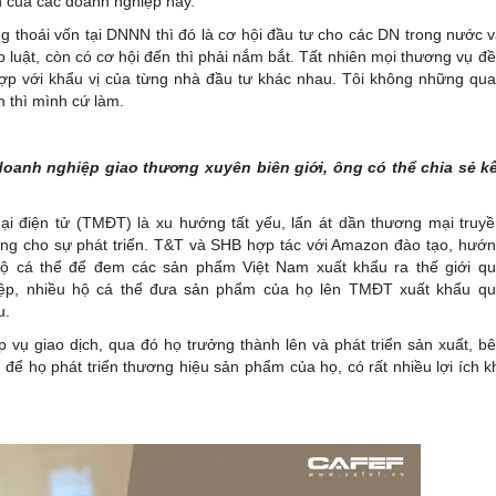
n của các doanh nghiệp này.
ng thoái vốn tại DNNN thì đó là cơ hội đầu tư cho các DN trong nước 
 luật, còn có cơ hội đến thì phải nắm bắt. Tất nhiên mọi thương vụ đ
hợp với khẩu vị của từng nhà đầu tư khác nhau. Tôi không những qu
 thì mình cứ làm.
oanh nghiệp giao thương xuyên biên giới, ông có thể chia sẻ k
mại điện tử (TMĐT) là xu hướng tất yếu, lấn át dần thương mại truy
ọng cho sự phát triển. T&T và SHB hợp tác với Amazon đào tạo, hướ
hộ cá thể để đem các sản phẩm Việt Nam xuất khẩu ra thế giới q
ệp, nhiều hộ cá thể đưa sản phẩm của họ lên TMĐT xuất khẩu q
u.
 vụ giao dịch, qua đó họ trưởng thành lên và phát triển sản xuất, b
ể họ phát triển thương hiệu sản phẩm của họ, có rất nhiều lợi ích k