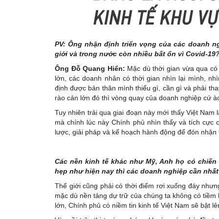
PV: Ông nhận định triển vọng của các doanh ng
giới và trong nước còn nhiều bất ổn vì Covid-19
Ông Đỗ Quang Hiển:
Mặc dù thời gian vừa qua có 
lớn, các doanh nhân có thời gian nhìn lại mình, nh
định được bản thân mình thiếu gì, cần gì và phải thay
rào cản lớn đó thì vòng quay của doanh nghiệp cứ à
Tuy nhiên trải qua giai đoạn này mới thấy Việt Nam l
mà chính lúc này Chính phủ nhìn thấy và tích cực 
lược, giải pháp và kế hoạch hành động để đón nhận
Các nền kinh tế khác như Mỹ, Anh họ có chiến l
hẹp như hiện nay thì các doanh nghiệp cần nhất 
Thế giới cũng phải có thời điểm rơi xuống đáy nhưng
mặc dù nền tảng dự trữ của chúng ta không có tiềm l
lớn, Chính phủ có niềm tin kinh tế Việt Nam sẽ bật lê