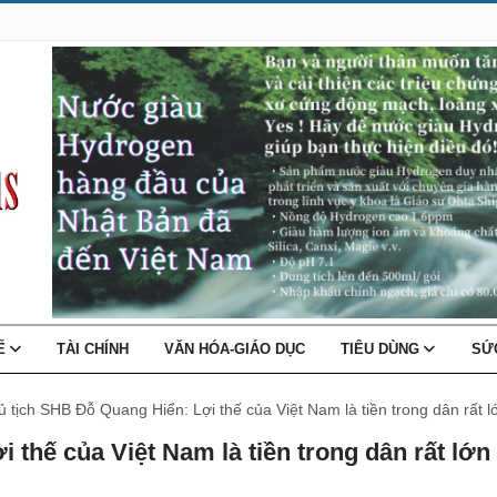
TẾ
TÀI CHÍNH
VĂN HÓA-GIÁO DỤC
TIÊU DÙNG
SỨ
 tịch SHB Đỗ Quang Hiển: Lợi thế của Việt Nam là tiền trong dân rất l
 thế của Việt Nam là tiền trong dân rất lớn