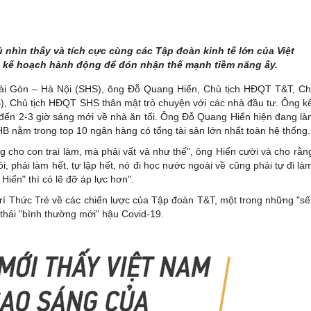
 nhìn thấy và tích cực cùng các Tập đoàn kinh tế lớn của Việt
à kế hoạch hành động để đón nhận thế mạnh tiềm năng ấy.
ài Gòn – Hà Nội (SHS), ông Đỗ Quang Hiển, Chủ tịch HĐQT T&T, C
 Chủ tịch HĐQT SHS thân mật trò chuyện với các nhà đầu tư. Ông k
 đến 2-3 giờ sáng mới về nhà ăn tối. Ông Đỗ Quang Hiển hiện đang l
B nằm trong top 10 ngân hàng có tổng tài sản lớn nhất toàn hệ thống.
 cho con trai làm, mà phải vất vả như thế", ông Hiển cười và cho rằn
phải làm hết, tự lập hết, nó đi học nước ngoài về cũng phải tự đi là
Hiển" thì có lẽ đỡ áp lực hơn".
Trí Thức Trẻ về các chiến lược của Tập đoàn T&T, một trong những "s
 thái "bình thường mới" hậu Covid-19.