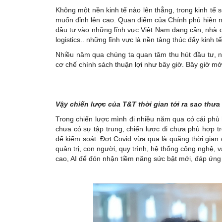
Không một nền kinh tế nào lên thẳng, trong kinh tế s
muốn đỉnh lên cao. Quan điểm của Chính phủ hiện na
đầu tư vào những lĩnh vực Việt Nam đang cần, nhà 
logistics.. những lĩnh vực là nền tảng thúc đẩy kinh
Nhiều năm qua chúng ta quan tâm thu hút đầu tư, 
cơ chế chính sách thuận lợi như bây giờ. Bây giờ mới
Vậy chiến lược của T&T thời gian tới ra sao thư
Trong chiến lược mình đi nhiều năm qua có cái phù 
chưa có sự tập trung, chiến lược đi chưa phù hợp t
để kiểm soát. Đợt Covid vừa qua là quãng thời gian để
quản trị, con người, quy trình, hệ thống công nghệ,
cao, AI để đón nhận tiềm năng sức bật mới, đáp ứng đ