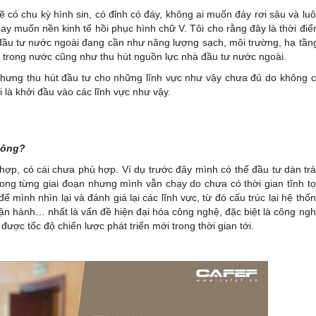
ẽ có chu kỳ hình sin, có đỉnh có đáy, không ai muốn đáy rơi sâu và lu
y muốn nền kinh tế hồi phục hình chữ V. Tôi cho rằng đây là thời đi
đầu tư nước ngoài đang cần như năng lượng sạch, môi trường, hạ tần
 tế trong nước cũng như thu hút nguồn lực nhà đầu tư nước ngoài.
nhưng thu hút đầu tư cho những lĩnh vực như vậy chưa đủ do không 
 là khởi đầu vào các lĩnh vực như vậy.
a ông?
hợp, có cái chưa phù hợp. Ví dụ trước đây mình có thể đầu tư dàn trả
rong từng giai đoạn nhưng mình vẫn chạy do chưa có thời gian tĩnh t
 mình nhìn lại và đánh giá lại các lĩnh vực, từ đó cấu trúc lại hệ thố
 vận hành… nhất là vấn đề hiện đại hóa công nghệ, đặc biệt là công ng
ược tốc độ chiến lược phát triển mới trong thời gian tới.