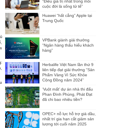
“Điều giá trị nhất trong mỗi
cuộc đời là sống tử tế”
Huawei “hất cẳng” Apple tại
Trung Quốc
hủ
VPBank giành giải thưởng
ể,
“Ngân hàng thấu hiểu khách
àm
hàng”
g:
Herbalife Việt Nam lần thứ 9
m,
liên tiếp đạt giải thưởng “Sản
Phẩm Vàng Vì Sức Khỏe
Cộng Đồng năm 2024”
ếu
‘Vuột mất’ dự án nhà thi đấu
Phan Đình Phùng, Phát Đạt
đã chi bao nhiêu tiền?
OPEC+ nỗ lực hỗ trợ giá dầu,
nhất trí gia hạn cắt giảm sản
lượng tới cuối năm 2025