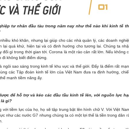
hiệp tư nhân đầu tàu trong năm nay như thế nào khi kinh tế t
?
nhiều khó khăn, nhưng lại giúp cho các nhà quản lý, các doanh nghi
ìn lại quá khứ, hiện tại và có định hướng cho tương lai. Chúng ta nh
 đổi gì trong thời gian tới. Corona là một rào cản rất lớn. Nếu không 
o đi không biết điểm dừng.
à ngôi sao sáng trong kinh tế khu vực và thế giới. Đấy là điểm rất mạ
cùng các Tập đoàn kinh tế lớn của Việt Nam đưa ra định hướng, chi
 thế mạnh tiềm năng ấy.
ược để hỗ trợ và kéo các đầu tầu kinh tế lên, với nguồn lực h
là gì?
 với tiềm lực của họ, họ sẽ tập trung bật lên hình chữ V. Với Việt Na
ực như các nước G7 nhưng chúng ta có một lợi thế là tiền trong dân r
n.