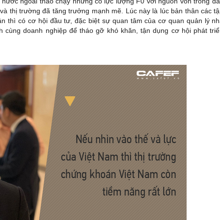
ư nước ngoài tháo chạy nhưng có lực lượng F0 với nguồn vốn trong d
 và thị trường đã tăng trưởng mạnh mẽ. Lúc này là lúc bản thân các t
n thì có cơ hội đầu tư, đặc biệt sự quan tâm của cơ quan quản lý n
h cùng doanh nghiệp để tháo gỡ khó khăn, tận dụng cơ hội phát tri