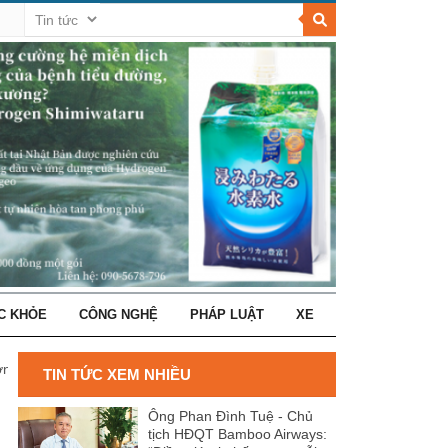
C KHỎE
CÔNG NGHỆ
PHÁP LUẬT
XE
ớn
TIN TỨC XEM NHIỀU
Ông Phan Đình Tuệ - Chủ
tịch HĐQT Bamboo Airways: