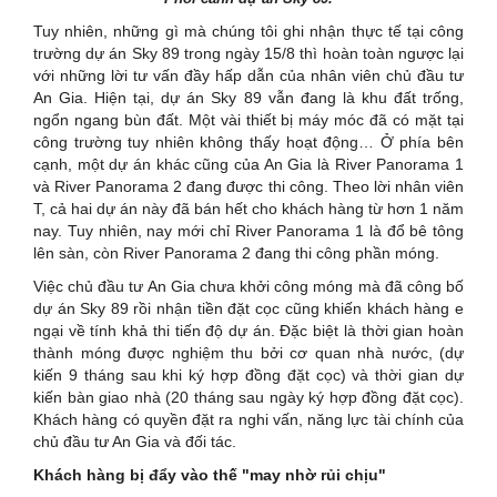
Tuy nhiên, những gì mà chúng tôi ghi nhận thực tế tại công
trường dự án Sky 89 trong ngày 15/8 thì hoàn toàn ngược lại
với những lời tư vấn đầy hấp dẫn của nhân viên chủ đầu tư
An Gia. Hiện tại, dự án Sky 89 vẫn đang là khu đất trống,
ngổn ngang bùn đất. Một vài thiết bị máy móc đã có mặt tại
công trường tuy nhiên không thấy hoạt động… Ở phía bên
cạnh, một dự án khác cũng của An Gia là River Panorama 1
và River Panorama 2 đang được thi công. Theo lời nhân viên
T, cả hai dự án này đã bán hết cho khách hàng từ hơn 1 năm
nay. Tuy nhiên, nay mới chỉ River Panorama 1 là đổ bê tông
lên sàn, còn River Panorama 2 đang thi công phần móng.
Việc chủ đầu tư An Gia chưa khởi công móng mà đã công bố
dự án Sky 89 rồi nhận tiền đặt cọc cũng khiến khách hàng e
ngại về tính khả thi tiến độ dự án. Đặc biệt là thời gian hoàn
thành móng được nghiệm thu bởi cơ quan nhà nước, (dự
kiến 9 tháng sau khi ký hợp đồng đặt cọc) và thời gian dự
kiến bàn giao nhà (20 tháng sau ngày ký hợp đồng đặt cọc).
Khách hàng có quyền đặt ra nghi vấn, năng lực tài chính của
chủ đầu tư An Gia và đối tác.
Khách hàng bị đẩy vào thế "may nhờ rủi chịu"