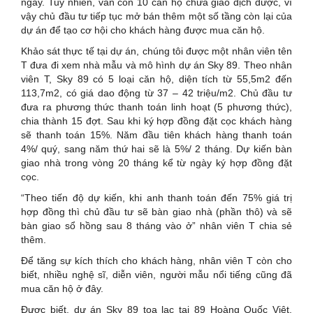
ngày. Tuy nhiên, vẫn còn 10 căn hộ chưa giao dịch được, vì
vậy chủ đầu tư tiếp tục mở bán thêm một số tầng còn lại của
dự án để tạo cơ hội cho khách hàng được mua căn hộ.
Khảo sát thực tế tại dự án, chúng tôi được một nhân viên tên
T đưa đi xem nhà mẫu và mô hình dự án Sky 89. Theo nhân
viên T, Sky 89 có 5 loại căn hộ, diện tích từ 55,5m2 đến
113,7m2, có giá dao động từ 37 – 42 triệu/m2. Chủ đầu tư
đưa ra phương thức thanh toán linh hoạt (5 phương thức),
chia thành 15 đợt. Sau khi ký hợp đồng đặt cọc khách hàng
sẽ thanh toán 15%. Năm đầu tiên khách hàng thanh toán
4%/ quý, sang năm thứ hai sẽ là 5%/ 2 tháng. Dự kiến bàn
giao nhà trong vòng 20 tháng kể từ ngày ký hợp đồng đặt
cọc.
“Theo tiến độ dự kiến, khi anh thanh toán đến 75% giá trị
hợp đồng thì chủ đầu tư sẽ bàn giao nhà (phần thô) và sẽ
bàn giao sổ hồng sau 8 tháng vào ở” nhân viên T chia sẻ
thêm.
Để tăng sự kích thích cho khách hàng, nhân viên T còn cho
biết, nhiều nghệ sĩ, diễn viên, người mẫu nổi tiếng cũng đã
mua căn hộ ở đây.
Được biết, dự án Sky 89 tọa lạc tại 89 Hoàng Quốc Việt,