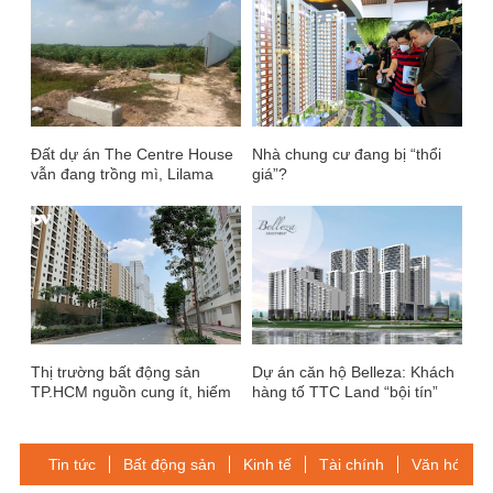
Đất dự án The Centre House
Nhà chung cư đang bị “thổi
vẫn đang trồng mì, Lilama
giá”?
45.1 đã rầm rộ chào bán
Thị trường bất động sản
Dự án căn hộ Belleza: Khách
TP.HCM nguồn cung ít, hiếm
hàng tố TTC Land “bội tín”
nhà giá rẻ
trong việc bàn giao nhà
Tin tức
Bất động sản
Kinh tế
Tài chính
Văn hóa-Gi