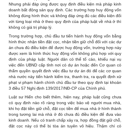
Nhưng phải đáp ứng được quy định điều kiện mà pháp kinh
doanh bất động sản quy định. Các trường hợp huy động vốn
không đúng hình thức và không đáp ứng đủ các điều kiện đối
với từng loại nhà ở theo quy định của pháp luật về nhà ở thì
không có giá trị pháp lý.
Trong trường hợp, chủ đầu tư tiến hành huy động vốn bằng
hình thức nhận tiền đặt cọc, nhận tiền giữ chỗ đối với các dự
án chưa đủ điều kiện để được huy động vốn, trường hợp này
được xem là hình thức huy động vốn không phù hợp với quy
định của pháp luật. Người dân có thể tố cáo, khiếu nại vụ
việc đến UBND cấp tỉnh nơi có dự án hoặc đến Cơ quan có
thẩm quyền quyết định việc đầu tư dự án đó để các cơ quan
nhà nước này tiến hành kiểm tra, thanh tra, ra quyết định xử
phạt vi phạm hành chính chủ đầu tư theo quy định tại khoản
3 điều 57 Nghị định 139/2017/NĐ-CP của Chính phủ.
Luật sư Hiển cho biết thêm, hiện nay, pháp luật cũng chưa
có quy định nào rõ ràng trong việc bảo vệ người mua nhà,
khi họ đặt tiền giữ chỗ, đặt cọc tiền để mua nhà ở hình thành
trong tương lai mà nhà ở đó chưa đủ điều kiện để đưa vào
kinh doanh. Nếu có tranh chấp xảy ra, hợp đồng đặt giữ chỗ,
đặt cọc này có thể bị tòa án tuyên vô hiệu. Thậm chí có