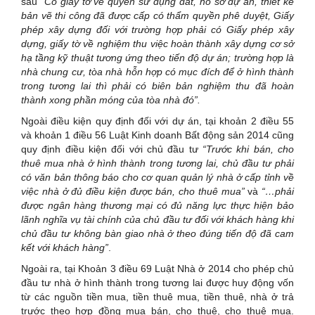
sau
“Có giấy tờ về quyền sử dụng đất, hồ sơ dự án, thiết kế
bản vẽ thi công đã được cấp có thẩm quyền phê duyệt, Giấy
phép xây dựng đối với trường hợp phải có Giấy phép xây
dựng, giấy tờ về nghiệm thu việc hoàn thành xây dựng cơ sở
hạ tầng kỹ thuật tương ứng theo tiến độ dự án; trường hợp là
nhà chung cư, tòa nhà hỗn hợp có mục đích để ở hình thành
trong tương lai thì phải có biên bản nghiệm thu đã hoàn
thành xong phần móng của tòa nhà đó”.
Ngoài điều kiện quy định đối với dự án, tại khoản 2 điều 55
và khoản 1 điều 56 Luật Kinh doanh Bất động sản 2014 cũng
quy định điều kiện đối với chủ đầu tư
“Trước khi bán, cho
thuê mua nhà ở hình thành trong tương lai, chủ đầu tư phải
có văn bản thông báo cho cơ quan quản lý nhà ở cấp tỉnh về
việc nhà ở đủ điều kiện được bán, cho thuê mua”
và
“…phải
được ngân hàng thương mại có đủ năng lực thực hiện bảo
lãnh nghĩa vụ tài chính của chủ đầu tư đối với khách hàng khi
chủ đầu tư không bàn giao nhà ở theo đúng tiến độ đã cam
kết với khách hàng”
.
Ngoài ra, tại Khoản 3 điều 69 Luật Nhà ở 2014 cho phép chủ
đầu tư nhà ở hình thành trong tương lai được huy động vốn
từ các nguồn tiền mua, tiền thuê mua, tiền thuê, nhà ở trả
trước theo hợp đồng mua bán, cho thuê, cho thuê mua.