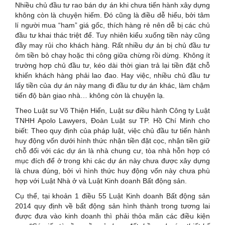
Nhiều chủ đầu tư rao bán dự án khi chưa tiến hành xây dựng
không còn là chuyện hiếm. Đó cũng là điều dễ hiểu, bởi tâm
lí người mua “ham” giá gốc, thích hàng rẻ nên dễ bị các chủ
đầu tư khai thác triệt để. Tuy nhiên kiểu xuống tiền này cũng
đầy may rủi cho khách hàng. Rất nhiều dự án bị chủ đầu tư
ôm tiền bỏ chạy hoặc thi công giữa chừng rồi dừng. Không ít
trường hợp chủ đầu tư, kéo dài thời gian trả lại tiền đặt chỗ
khiến khách hàng phải lao đao. Hay việc, nhiều chủ đầu tư
lấy tiền của dự án này mang đi đầu tư dự án khác, làm chậm
tiến độ bàn giao nhà… không còn là chuyện lạ.
Theo Luật sư Võ Thiện Hiển, Luật sư điều hành Công ty Luật
TNHH Apolo Lawyers, Đoàn Luật sư TP. Hồ Chí Minh cho
biết: Theo quy định của pháp luật, việc chủ đầu tư tiến hành
huy động vốn dưới hình thức nhận tiền đặt cọc, nhận tiền giữ
chỗ đối với các dự án là nhà chung cư, tòa nhà hỗn hợp có
mục đích để ở trong khi các dự án này chưa được xây dựng
là chưa đúng, bởi vì hình thức huy động vốn này chưa phù
hợp với Luật Nhà ở và Luật Kinh doanh Bất động sản.
Cụ thể, tại khoản 1 điều 55 Luật Kinh doanh Bất động sản
2014 quy định về bất động sản hình thành trong tương lai
được đưa vào kinh doanh thì phải thỏa mãn các điều kiện